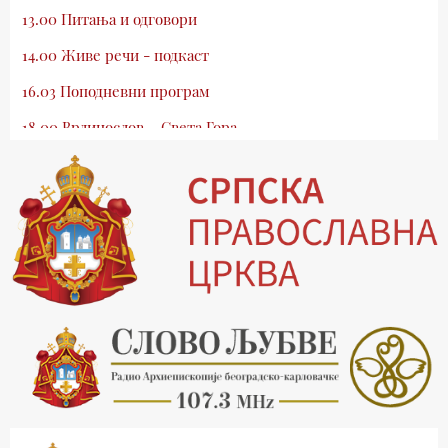
13.00 Питања и одговори
14.00 Живе речи - подкаст
16.03 Поподневни програм
18.00 Врлинослов – Света Гора
19.03 Атлас памћења
19.30 Вечерње молитве
20.00 Вести из Цркве
20.15 Реч архијереја
20.30 Млади у Цркви
21.03 Гугл пита
22.03 Црквена предавања и трибине
23.00 Питања и одговори