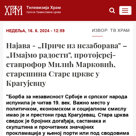
ИЗВОР: TВ ХРАМ
НЕДЕЉА, 16. 6. 2024 - 12:59
Најава - „Приче из незаборава" –
„Имајмо радости", протојереј-
ставрофор Милић Марковић,
старешина Старе цркве у
Крагујевцу
"Борба за независност Србије и српског народа
испунила је читав 19. век. Важно место у
политичком, економском и социјалном смислу
имао је и престони град Крагујевац. Стара црква
сведок је бројних догађаја, састанака и
скупштина и прочитаних значајних
прокламација у њеној порти или под сводовима