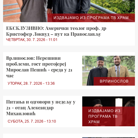
ИЗДВАЈАМО ИЗ ПРОГРАМА ТВ ХРАМ
ЕКСКЛУЗИВНО: Амерички теолог проф. др
Кристофер Локвуд – пут ка Православљу
ЧЕТВРТАК, 30. 7. 2026 - 11:01
Врлинослов: Нерешиви
проблеми, гост протојереј
Мирослав Пешић - среда у 21
час
ВРЛИНОСЛОВ
УТОРАК, 28. 7. 2026 - 13:36
Питања и одговори у недељу у
21 - отац Александар
ИЗДВАЈАМО ИЗ
Михаиловић
ПРОГРАМА ТВ
СУБОТА, 25. 7. 2026 - 13:10
ХРАМ