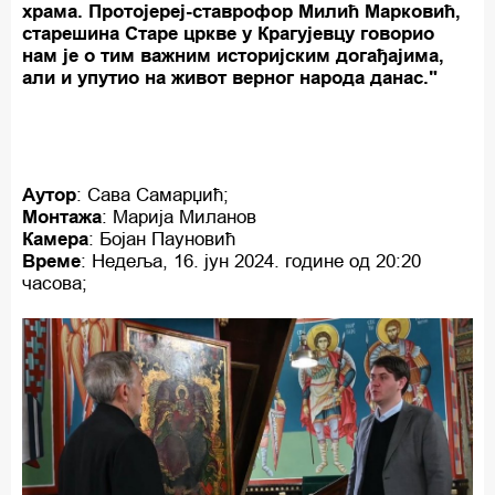
храма. Протојереј-ставрофор Милић Марковић,
старешина Старе цркве у Крагујевцу говорио
нам је о тим важним историјским догађајима,
али и упутио на живот верног народа данас."
Аутор
: Сава Самарџић;
Монтажа
: Марија Миланов
Камера
: Бојан Пауновић
Време
: Недеља, 16. јун 2024. године од 20:20
часова;