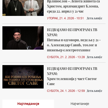
Врлинослов – Лепота живота са
Христом, архимандрит Клеопа,
среда 22. април у 21 час
Детаљније
УТОРАК, 21. 4. 2026 - 10:51
ИЗДВАЈАМО ИЗ ПРОГРАМА ТВ
ХРАМ:
Питања и одговори, недеља у 21 -
о. Александар Савић, теолог и
инжењер електротехнике
Детаљније
СУБОТА, 21. 2. 2026 - 13:28
ИЗДВАЈАМО ИЗ ПРОГРАМА ТВ
ХРАМ:
Храм телевизија у част Светог
Саве
Детаљније
СУБОТА, 24. 1. 2026 - 12:59
Најгледаније
Најчитаније