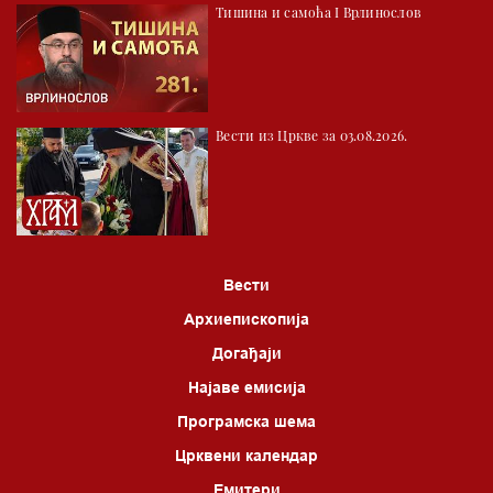
Тишина и самоћа I Врлинослов
Вести из Цркве за 03.08.2026.
Вести
Архиепископија
Догађаји
Најаве емисија
Програмска шема
Црквени календар
Емитери