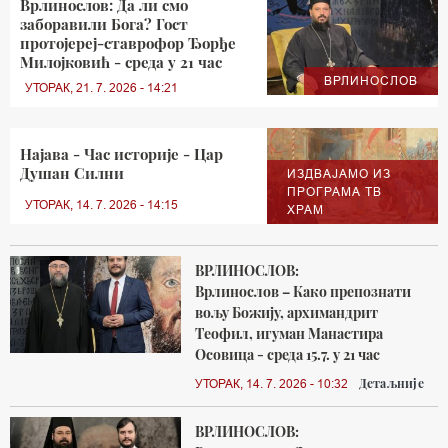
Врлинослов: Да ли смо
заборавили Бога? Гост
протојереј-ставрофор Ђорђе
Милојковић - среда у 21 час
ВРЛИНОСЛОВ
УТОРАК, 21. 7. 2026 - 14:21
Најава - Час историје - Цар
Душан Силни
ИЗДВАЈАМО ИЗ
ПРОГРАМА ТВ
УТОРАК, 14. 7. 2026 - 14:15
ХРАМ
ВРЛИНОСЛОВ:
Врлинослов – Како препознати
вољу Божију, архимандрит
Теофил, игуман Манастира
Осовица - среда 15.7. у 21 час
Детаљније
УТОРАК, 14. 7. 2026 - 10:32
ВРЛИНОСЛОВ: