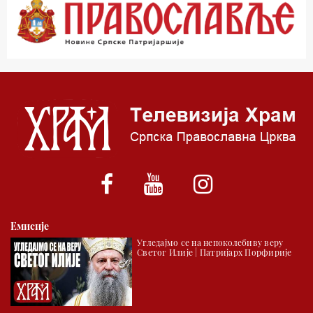
00.03 Гугл пита
01.03 Живе речи - подкаст
03.03 Јутарњи програм
05.00 Врлинослов – Света Гора
06.00 Гугл пита
*најважније вести емитујемо на сваки пун сат
Емисије
Угледајмо се на непоколебиву веру
Светог Илије | Патријарх Порфирије