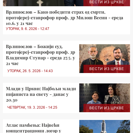
ВЕСТИ ИЗ ЦРКВЕ
Врлинослов – Како победити страх од смрти,
протојереј-ставрофор проф. др Милош Весин - среда
10.6. у 21 час
УТОРАК, 9. 6. 2026 - 12:47
Врлинослов – Божији суд,
протојереј-ставрофор проф. др
Владимир Ступар - среда 27.5. у
21 час
ВЕСТИ ИЗ ЦРКВЕ
УТОРАК, 26. 5. 2026 - 14:43
Млади у Цркви: Најбољи млади
пијаниста на свету - данас у
20.30
ЧЕТВРТАК, 19. 3. 2026 - 14:25
ВЕСТИ ИЗ ЦРКВЕ
Атлас памћења: Највећи
концентрациони логор у