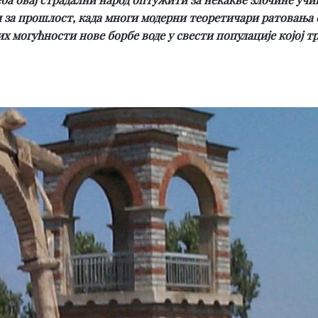
и за прошлост, када многи модерни теоретичари ратовања 
их могућности нове борбе воде у свести популације којој т