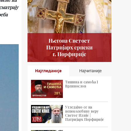
сматрају
реба
Његова Светост
Патријарх српски
г. Порфирије
Најгледаније
Најчитаније
Тишина и самоћа I
Врлинослов
Угледајмо се на
непоколебиву веру
Светог Илије |
Патријарх Порфирије