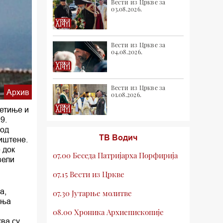
Вести из Цркве за
03.08.2026.
Вести из Цркве за
04.08.2026.
Вести из Цркве за
Архив
01.08.2026.
ветиње и
9.
 од
ТВ Водич
иштене.
 док
07.00 Беседа Патријарха Порфирија
вели
07.15 Вести из Цркве
а,
07.30 Јутарње молитве
ања
08.00 Хроника Архиепископије
ва су