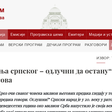
ија
Емисије
Програмска шема
Емитери
Медији и ус
АМ
ВЕРСКИ ПРОГРАМ
ДЕЧИЈИ ПРОГРАМ
РАЗГОВОРИ
ИЗВОР:
а српског – одлучни да остану“
сова
роз очи сваког човека милион његових предака гледају у те
редака говори. Ослушни!“ Српски народ је у 20. веку у рат
деведесетих година око милион Срба напустило је своја ве
реба овај страдални народ оптужити за некакве злочине уч