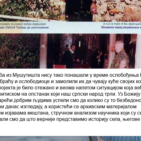
ба из Мушутишта нису тако понашали у време ослобођења 
 браћу и ослободиоце и замолили их да чувају куће својих к
ојекта је било отежано и веома напетом ситуацијом која в
ритиском на опстанак који наш српски народ трпи. Уз Божију
рећи добрим људима успели смо да колико су то безбедон
и данас изгледају, а користећи се архивским материјалом
им изјавама мештана, стручном анализом научника који су с
али смо да што верније представимо историју села, његове 