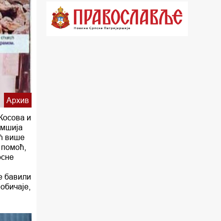
18.03 Кроз историју Београда
18.30 Врлинослов
19.40 Вечерње молитве
20.00 Вести из Цркве
20.15 Реч Архијереја
Архив
20.30 Час историје
Косова и
22.03 Врлинослов – Света Гора
омшија
ећ више
23.00 Палета културног наслеђа
 помоћ,
осне
00.03 Црквена предавања и трибине
е бавили
01.03 Српски јерарси
обичаје,
01.30 Хроника Архиепископије
02.00 Тврђаве Дунава