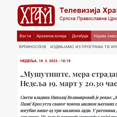
Вести
Архиепископија
Догађаји
Најаве емис
ВРЛИНОСЛОВ
ИЗДВАЈАМО ИЗ ПРОГРАМА ТВ ХР
НЕДЕЉА, 19. 3. 2023 - 10:15
„Мушутиште, мера страдањ
Недеља 19. март у 20.30 ча
Свети владика Николај Велимировић је рекао: „К
Пази! Кроз уста сваког човека милион његових п
изгубио више од три милиона људи. У ратовима 
огњишта. На делу је ревизија историје у којој т