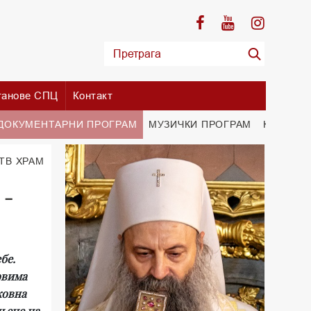
танове СПЦ
Контакт
ДОКУМЕНТАРНИ ПРОГРАМ
МУЗИЧКИ ПРОГРАМ
КУЛТУРН
 TВ ХРАМ
 -
бе.
овима
ковна
ињене на