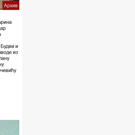
Архив
арина
дар
а
 Будви и
зводе из
лану
ну
очевићу