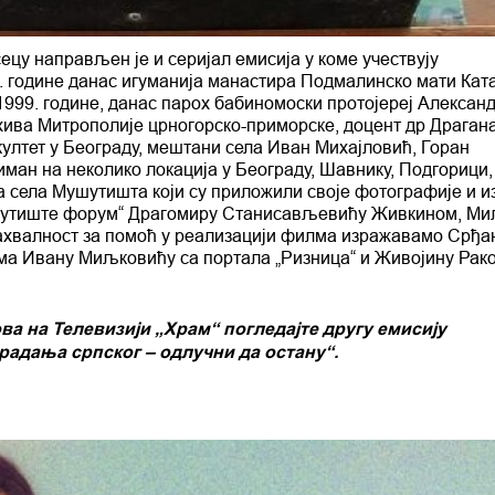
цу направљен је и серијал емисија у коме учествују
. године данас игуманија манастира Подмалинско мати Кат
 1999. године, данас парох бабиномоски протојереј Алексан
ива Митрополије црногорско-приморске, доцент др Драган
ултет у Београду, мештани села Иван Михајловић, Горан
ман на неколико локација у Београду, Шавнику, Подгорици,
села Мушутишта који су приложили своје фотографије и и
ушутиште форум“ Драгомиру Станисављевићу Живкином, Ми
ахвалност за помоћ у реализацији филма изражавамо Срђа
ма Ивану Миљковићу са портала „Ризница“ и Живојину Рак
сова на Телевизији „Храм“ погледајте другу емисију
радања српског – одлучни да остану“.