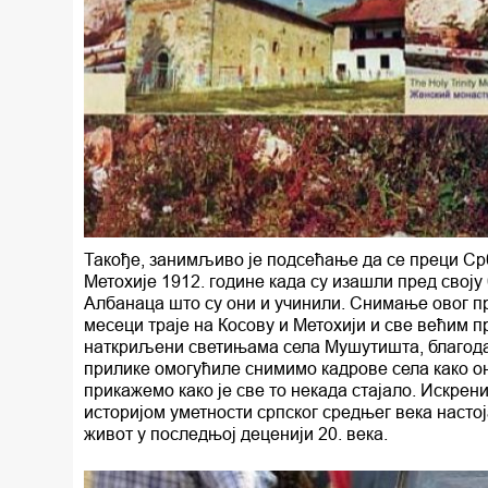
Такође, занимљиво је подсећање да се преци Ср
Метохије 1912. године када су изашли пред своју
Албанаца што су они и учинили. Снимање овог пр
месеци траје на Косову и Метохији и све већим п
наткриљени светињама села Мушутишта, благода
прилике омогућиле снимимо кадрове села како он
прикажемо како је све то некада стајало. Искрен
историјом уметности српског средњег века настој
живот у последњој деценији 20. века.