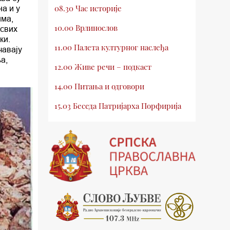
08.30 Час историје
а и у
има,
10.00 Врлинослов
 свих
ки.
11.00 Палета културног наслеђа
чавају
а,
12.00 Живе речи – подкаст
14.00 Питања и одговори
15.03 Беседа Патријарха Порфирија
15.15 Молитве
15.30 Млади у Цркви
16.03 Српски јерарси
16.30 Хроника Архиепископије
17.03 Фолклор магазин
17.30 Тврђаве Дунава