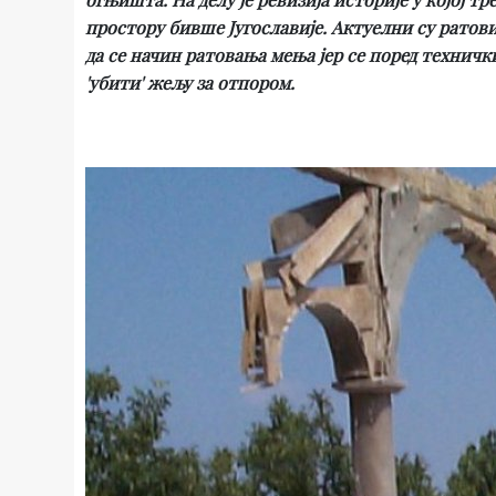
простору бивше Југославије. Актуелни су ратов
да се начин ратовања мења јер се поред техничк
'убити' жељу за отпором.