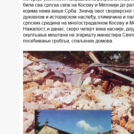
била сва српска села на Косову и Метохији до ра
којима нема више Срба. Значај овог својеврсног
духовном и историјском наслеђу, отимачина и п
српских средина на многострадалном Косову и Мет
Нажалост, и данас, скоро четврт века касније, 
окупљања мештана на згаришту манастира Свете 
посећивање гробља, спаљених домова.