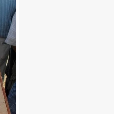
02.30 Млади у Цркви
03.03 Палета културног наслеђа
04.00 Час историје
05.30 Храм културе
06.00 Црквена предавања и трибине
*најважније вести емитујемо на
сваки пун сат