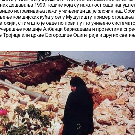
тних дешавања 1999. године која су нажалост сада напуштен
 видео истраживања лежи у чињеници да је злочин над Срб
аљење комшијских кућа у селу Мушутишту, пример страдања
охији, с тим што је овде по први пут то учињено систематс
дојучерашње комшије Албанци барикадама и протестима спре
Тројице или цркве Богородице Одигитрије и других светињ