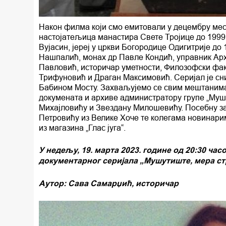
Након филма који смо емитовали у децембру месе
настојатељица манастира Свете Тројице до 1999
Вујасин, јереј у цркви Богородице Одигитрије до
Нашпалић, монах др Павле Кондић, управник Арх
Павловић, историчар уметности, Филозофски фак
Трифуновић и Драган Максимовић. Серијал је сни
Бабином Мосту. Захваљујемо се свим мештанима 
докумената и архиве администратору групе „М
Михајловићу и Звездану Милошевићу. Посебну з
Петровићу из Велике Хоче те колегама новинари
из магазина „Глас југа“.
У недељу, 19. марта 2023. године од 20:30 ча
документарног серијала „Мушутиште, мера ст
Аутор: Сава Самарџић, историчар