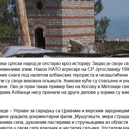
а српски народ је опстајао кроз историју. Зидао је своје с
ременима злим. Након НАТО агресије на СР Југославију 199
них снага под налетом албанских терориста и незаштићени
и су своја вековна огњишта. Њихове куће су спаљене и ун
не. Ово је први такав пример био на Косову и Метохији све
јама Албанци нису пренели на друге делове у којима су жи
вде – Управе за сарадњу са Црквама и верским заједницам
 године урадила документарни филм „Мушутиште, мера страд
танима села, духовним пастирима и стручњацима из области
вота у овом селу вредних и честитих сељака. Уосталом как