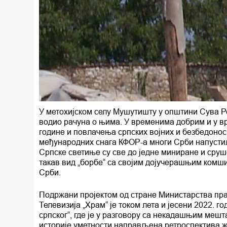
У метохијском селу Мушутишту у општини Сува Рек
водио рачуна о њима. У временима добрим и у в
године и повлачења српских војних и безбедонос
међународних снага КФОР-а многи Срби напустил
Српске светиње су све до једне миниране и сруше
такав вид „борбе“ са својим дојучерашњим комши
Срби.
Подржани пројектом од стране Министарства пра
Телевизија „Храм“ је током лета и јесени 2022.
српског“, где је у разговору са некадашњим меш
историје уметности направљена ретроспектива жи