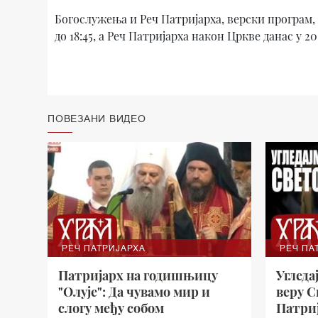
Богослужења и Реч Патријарха, верски програм
до 18:45, а Реч Патријарха након Цркве данас у 20
ПОВЕЗАНИ ВИДЕО
РЕЧ ПАТРИЈАРХА
РЕЧ ПА
Патријарх на годишњицу
Угледа
"Олује": Да чувамо мир и
веру С
слогу међу собом
Патри