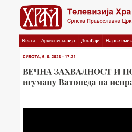
Вести
Архиепископија
Догађаји
Најаве емис
СУБОТА, 6. 6. 2026 - 17:21
ВЕЧНА ЗАХВАЛНОСТ И П
игуману Ватопеда на испра