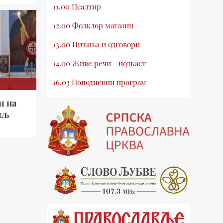
11.00 Псалтир
12.00 Фолклор магазин
13.00 Питања и одговори
14.00 Живе речи - подкаст
16.03 Поподневни програм
18.00 Псалтир
и на
иљ
19.03 Млади у Цркви
19.30 Вечерње молитве
20.00 Вести из Цркве
20.15 Реч архијереја
20.30 Хроника Архиепископије
21.03 Врлинослов