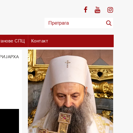
танове СПЦ
Контакт
РИЈАРХА