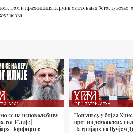
, недељом и празницима,термин емитовања богослужење од
:05 часова.
ТРИЈАРХА
РЕЧ ПАТРИЈАРХА
јмо се на непоколебиву
Пошли су у бој за Хрис
ветог Илије |
против демонских сил
јарх Порфирије
Патријарх на Вучјем Д