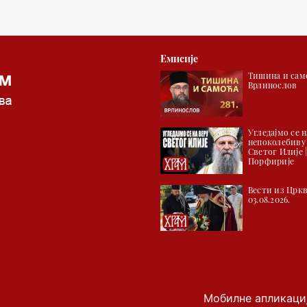
Емисије
Тишина и само
Врлинослов
Угледајмо се н
непоколебиву
Светог Илије 
Порфирије
Вести из Цркв
03.08.2026.
Мобилне апликаци