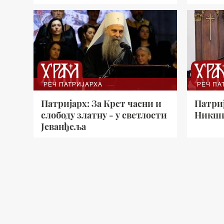
РЕЧ ПАТРИЈАРХА
РЕЧ ПА
Патријарх: За Крст часни и
Патри
слободу златну - у светлости
Никши
Јеванђеља