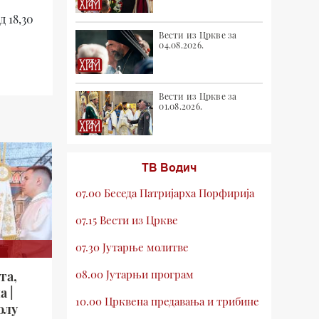
 18,30
Вести из Цркве за
04.08.2026.
Вести из Цркве за
01.08.2026.
ТВ Водич
07.00 Беседа Патријарха Порфирија
07.15 Вести из Цркве
07.30 Јутарње молитве
08.00 Јутарњи програм
та,
а |
10.00 Црквена предавања и трибине
олу