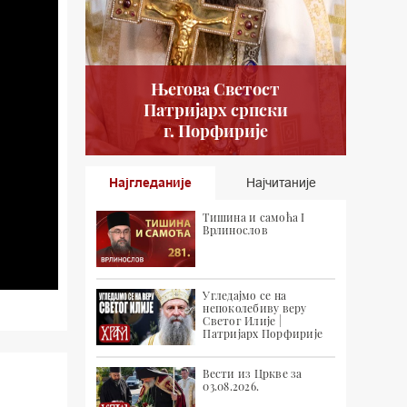
Његова Светост
Патријарх српски
г. Порфирије
Најгледаније
Најчитаније
Тишина и самоћа I
Врлинослов
Угледајмо се на
непоколебиву веру
Светог Илије |
Патријарх Порфирије
Вести из Цркве за
03.08.2026.