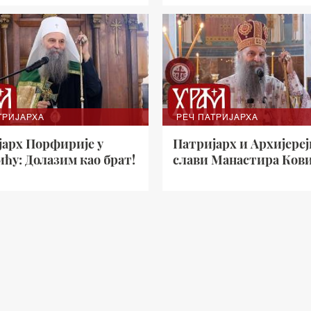
ТРИЈАРХА
РЕЧ ПАТРИЈАРХА
јарх Порфирије у
Патријарх и Архијереј
ћу: Долазим као брат!
слави Манастира Ков