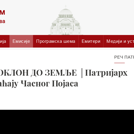
ија
Емисије
Програмска шема
Емитери
Медији и ус
РЕЧ ПАТ
ОКЛОН ДО ЗЕМЉЕ │Патријарх
ћају Часног Појаса