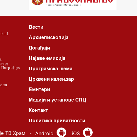
22.03 Црквена предавања и трибине
23.00 Питања и одговори
Вести
00.03 Црквена предавања и трибине
ћа I
Архиепископија
01.03 Живе речи - подкаст
Догађаји
03.03 Јутарњи програм
Најаве емисија
а
 веру
05.00 Псалтир
| Патријарх
Програмска шема
06.00 Црквена предавања и трибине
Црквени календар
е за
Емитери
*најважније вести емитујемо на
Медији и установе СПЦ
сваки пун сат
Контакт
Политика приватности
је ТВ Храм
-
Android
iOS