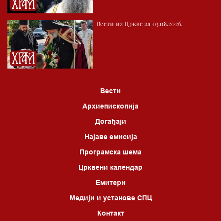
*најважније вести емитујемо на сваки пун сат
Вести из Цркве за 03.08.2026.
Вести
Архиепископија
Догађаји
Најаве емисија
Програмска шема
Црквени календар
Емитери
Медији и установе СПЦ
Контакт