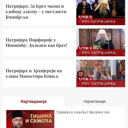
Патријарх: За Крст часни и
слободу златну - у светлости
Јеванђеља
РЕЧ ПАТРИЈАРХА
Патријарх Порфирије у
Никшићу: Долазим као брат!
РЕЧ ПАТРИЈАРХА
Патријарх и Архијереји на
слави Манастира Ковиљ
РЕЧ ПАТРИЈАРХА
Најгледаније
Најчитаније
Тишина и самоћа I Врлинослов