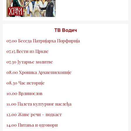
ТВ Водич
07.00 Беседа Патријарха Порфирија
07.15 Вести из Цркве
07.30 Јутарње молитве
08.00 Хроника Архиепископије
08.30 Час историје
10.00 Врлинослов
11.00 Палета културног наслеђа
12.00 Живе речи – подкаст
14.00 Питања и одговори