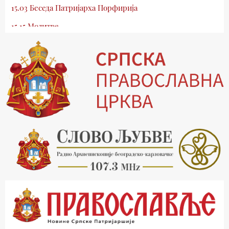
15.03 Беседа Патријарха Порфирија
15.15 Молитве
15.30 Млади у Цркви
16.03 Српски јерарси
16.30 Хроника Архиепископије
17.03 Фолклор магазин
17.30 Тврђаве Дунава
18.03 Кроз историју Београда
18.30 Врлинослов
19.40 Вечерње молитве
20.00 Вести из Цркве
20.15 Реч Архијереја
20.30 Час историје