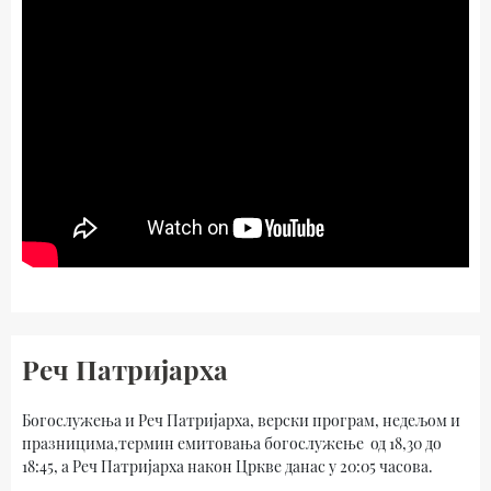
Реч Патријарха
Богослужења и Реч Патријарха, верски програм, недељом и
празницима,термин емитовања богослужење од 18,30 до
18:45, а Реч Патријарха након Цркве данас у 20:05 часова.