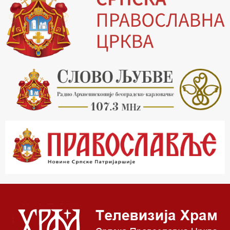
19.30 Вечерње молитве
20.00 Вести из Цркве
20.15 Реч архијереја
20.30 Хроника Архиепископије
21.03 Врлинослов
22.03 Црквена предавања и трибине
23.00 Питања и одговори
00.03 Црквена предавања и трибине
01.03 Живе речи - подкаст
03.03 Јутарњи програм
05.00 Псалтир
06.00 Црквена предавања и трибине