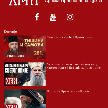
*најважније вести емитујемо на сваки пун сат
Емисије
Тишина и самоћа I Врлинослов
Угледајмо се на непоколебиву веру
Светог Илије | Патријарх Порфирије
Вести из Цркве за 04.08.2026.