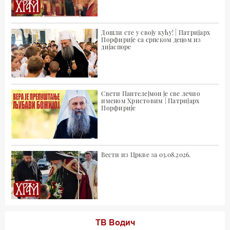
Дошли сте у своју кућу! | Патријарх
Порфирије са српском децом из
дијаспоре
Свети Пантелејмон је све лечио
именом Христовим | Патријарх
Порфирије
Вести из Цркве за 03.08.2026.
ТВ Водич