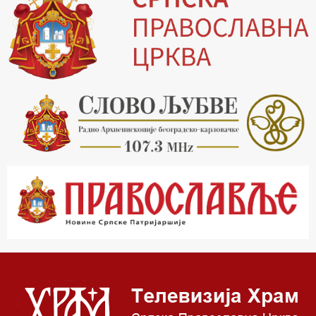
19.30 Вечерње молитве
20.00 Вести из Цркве
20.15 Реч архијереја
20.30 Храм културе
21.03 Господ над војскама
22.03 Црквена предавања и трибине
23.00 Питања и одговори
00.03 Црквена предавања и трибине
01.03 Живе речи - подкаст
03.03 Јутарњи програм
05.00 Псалтир
06.00 Црквена предавања и трибине