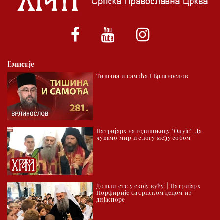
*најважније вести емитујемо на сваки пун сат
Емисије
Тишина и самоћа I Врлинослов
Патријарх на годишњицу "Олује": Да
чувамо мир и слогу међу собом
Дошли сте у своју кућу! | Патријарх
Порфирије са српском децом из
дијаспоре