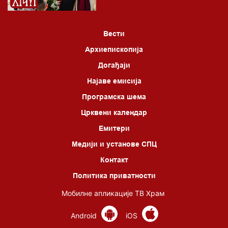
*најважније вести емитујемо на сваки пун сат
Вести
Архиепископија
Догађаји
Најаве емисија
Програмска шема
Црквени календар
Емитери
Медији и установе СПЦ
Контакт
Политика приватности
Мобилне апликације ТВ Храм
Android
iOS