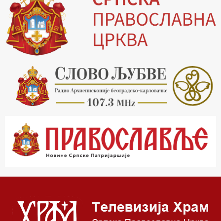
14.00 Питања и одговори
15.03 Беседа Патријарха Порфирија
15.15 Молитве
15.30 Манастири на Косову и Метохији
16.03 Српска историјска читанка
16.30 Тврђаве Дунава
17.03 Бит – емисија Ненада Гугла
17.30 Приче из незаборава
18.03 Врлинослов
19.03 Фолклор магазин
19.30 Вечерње молитве
20.00 Вести из Цркве
20.15 Реч архијереја