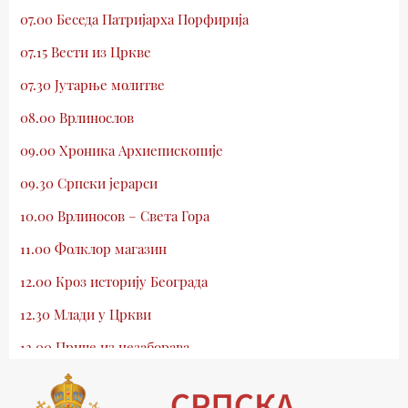
07.00 Беседа Патријарха Порфирија
07.15 Вести из Цркве
07.30 Јутарње молитве
08.00 Врлинослов
09.00 Хроника Архиепископије
09.30 Српски јерарси
10.00 Врлиносов – Света Гора
11.00 Фолклор магазин
12.00 Кроз историју Београда
12.30 Млади у Цркви
13.00 Приче из незаборава
13.30 Храм културе