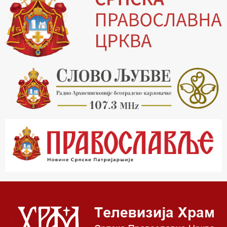
19.30 Вечерње молитве
20.00 Вести из Цркве
20.15 Реч архијереја
20.30 Хроника Архиепископије
21.03 Врлинослов
22.03 Црквена предавања и трибине
23.00 Питања и одговори
00.03 Црквена предавања и трибине
01.03 Живе речи - подкаст
03.03 Јутарњи програм
05.00 Псалтир
06.00 Црквена предавања и трибине