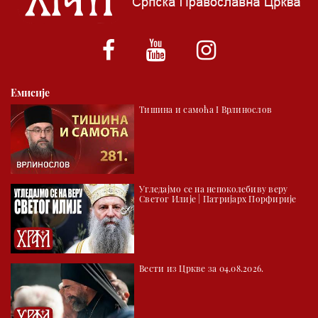
*најважније вести емитујемо на сваки пун сат
Емисије
Тишина и самоћа I Врлинослов
Угледајмо се на непоколебиву веру
Светог Илије | Патријарх Порфирије
Вести из Цркве за 04.08.2026.