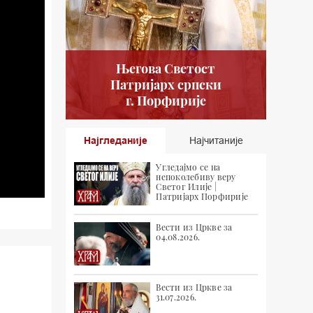
Његова Светост
Патријарх српски
г. Порфирије
Најгледаније
Најчитаније
Угледајмо се на
непоколебиву веру
Светог Илије |
Патријарх Порфирије
Вести из Цркве за
04.08.2026.
Вести из Цркве за
31.07.2026.