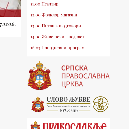
11.00 Псалтир
12.00 Фолклор магазин
7.2026.
13.00 Питања и одговори
14.00 Живе речи - подкаст
16.03 Поподневни програм
18.00 Псалтир
19.03 Млади у Цркви
19.30 Вечерње молитве
20.00 Вести из Цркве
20.15 Реч архијереја
20.30 Хроника Архиепископије
21.03 Врлинослов