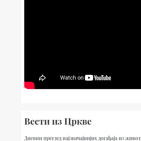
Вести из Цркве
Дневни преглед најзначајнијих догађаја из живо