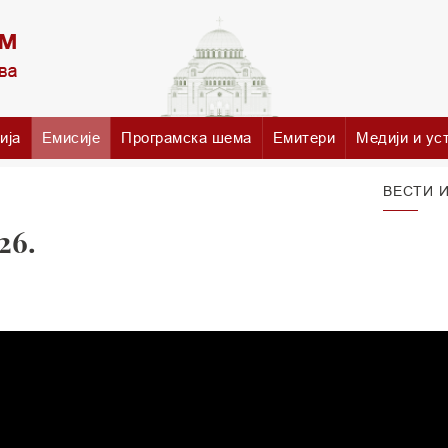
ија
Емисије
Програмска шема
Емитери
Медији и ус
ВЕСТИ И
26.