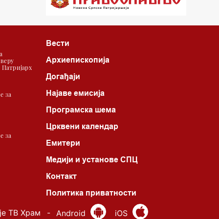
22.03 Црквена предавања и трибине
23.00 Питања и одговори
Вести
00.03 Црквена предавања и трибине
а
Архиепископија
 веру
01.03 Живе речи - подкаст
| Патријарх
Догађаји
03.03 Јутарњи програм
Најаве емисија
е за
05.00 Псалтир
Програмска шема
06.00 Црквена предавања и трибине
Црквени календар
е за
Емитери
*најважније вести емитујемо на
Медији и установе СПЦ
сваки пун сат
Контакт
Политика приватности
је ТВ Храм
-
Android
iOS