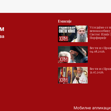
Емисије
Угледајмо се н
непоколебиву
Светог Илије 
Порфирије
Вести из Цркв
04.08.2026.
Вести из Цркв
31.07.2026.
Мобилне апликаци