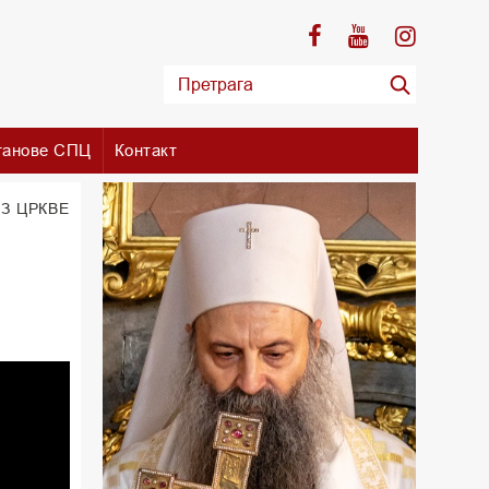
танове СПЦ
Контакт
З ЦРКВЕ