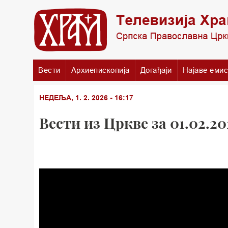
Вести
Архиепископија
Догађаји
Најаве емис
НЕДЕЉА, 1. 2. 2026 - 16:17
Вести из Цркве за 01.02.20