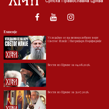
*најважније вести емитујемо на сваки пун сат
Емисије
Угледајмо се на непоколебиву веру
Светог Илије | Патријарх Порфирије
Вести из Цркве за 04.08.2026.
Вести из Цркве за 31.07.2026.