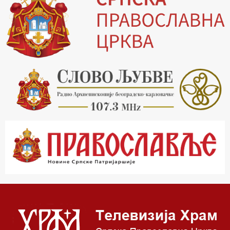
19.30 Вечерње молитве
20.00 Вести из Цркве
20.15 Реч архијереја
20.30 Хроника Архиепископије
21.03 Врлинослов
22.03 Црквена предавања и трибине
23.00 Питања и одговори
00.03 Црквена предавања и трибине
01.03 Живе речи - подкаст
03.03 Јутарњи програм
05.00 Псалтир
06.00 Црквена предавања и трибине