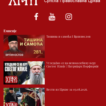
*најважније вести емитујемо на сваки пун сат
Емисије
Тишина и самоћа I Врлинослов
Угледајмо се на непоколебиву веру
Светог Илије | Патријарх Порфирије
Вести из Цркве за 03.08.2026.