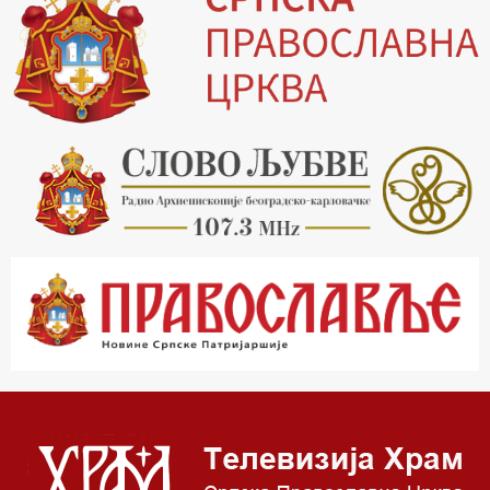
19.30 Вечерње молитве
20.00 Вести из Цркве
20.15 Реч архијереја
20.30 Хроника Архиепископије
21.03 Врлинослов
22.03 Црквена предавања и трибине
23.00 Питања и одговори
00.03 Црквена предавања и трибине
01.03 Живе речи - подкаст
03.03 Јутарњи програм
05.00 Псалтир
06.00 Црквена предавања и трибине