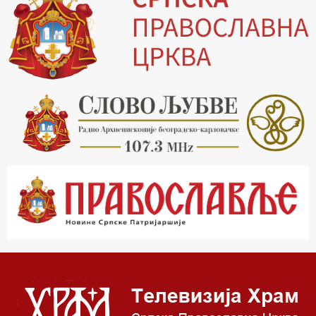
16.03 Српски јерарси
16.30 Хроника Архиепископије
17.03 Фолклор магазин
17.30 Тврђаве Дунава
18.03 Кроз историју Београда
18.30 Врлинослов
19.40 Вечерње молитве
20.00 Вести из Цркве
20.15 Реч Архијереја
20.30 Час историје
22.03 Врлинослов – Света Гора
23.00 Палета културног наслеђа
00.03 Црквена предавања и трибине