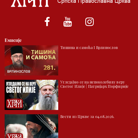
01.03 Српски јерарси
01.30 Хроника Архиепископије
02.00 Тврђаве Дунава
Емисије
02.30 Млади у Цркви
Тишина и самоћа I Врлинослов
03.03 Палета културног наслеђа
04.00 Час историје
05.30 Храм културе
Угледајмо се на непоколебиву веру
06.00 Црквена предавања и трибине
Светог Илије | Патријарх Порфирије
*најважније вести емитујемо на сваки пун сат
Вести из Цркве за 04.08.2026.