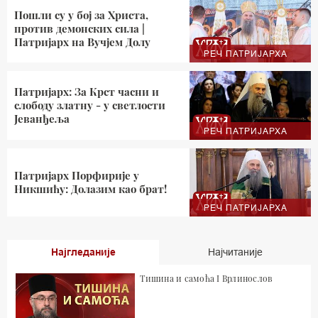
Пошли су у бој за Христа,
против демонских сила |
Патријарх на Вучјем Долу
РЕЧ ПАТРИЈАРХА
Патријарх: За Крст часни и
слободу златну - у светлости
Јеванђеља
РЕЧ ПАТРИЈАРХА
Патријарх Порфирије у
Никшићу: Долазим као брат!
РЕЧ ПАТРИЈАРХА
Најгледаније
Најчитаније
Тишина и самоћа I Врлинослов