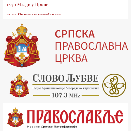
12.30 Млади у Цркви
13.00 Приче из незаборава
13.30 Храм културе
14.00 Питања и одговори
15.03 Беседа Патријарха Порфирија
15.15 Молитве
15.30 Манастири на Косову и Метохији
16.03 Српска историјска читанка
16.30 Тврђаве Дунава
17.03 Бит – емисија Ненада Гугла
17.30 Приче из незаборава
18.03 Врлинослов
19.03 Фолклор магазин