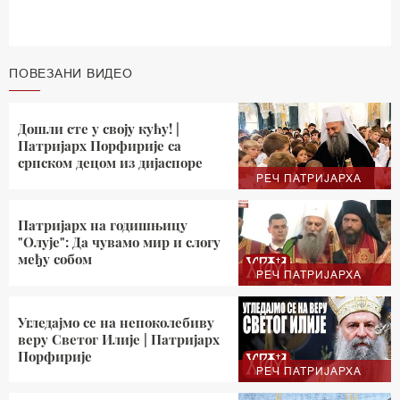
ПОВЕЗАНИ ВИДЕО
Дошли сте у своју кућу! |
Патријарх Порфирије са
српском децом из дијаспоре
РЕЧ ПАТРИЈАРХА
Патријарх на годишњицу
"Олује": Да чувамо мир и слогу
међу собом
РЕЧ ПАТРИЈАРХА
Угледајмо се на непоколебиву
веру Светог Илије | Патријарх
Порфирије
РЕЧ ПАТРИЈАРХА