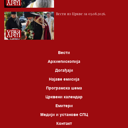
04.00 Врлинослов
Вести из Цркве за 03.08.2026.
05.00 Питања и одговори
06.00 Црквена предавања и трибине
*најважније вести емитујемо на сваки пун сат
Вести
Архиепископија
Догађаји
Најаве емисија
Програмска шема
Црквени календар
Емитери
Медији и установе СПЦ
Контакт