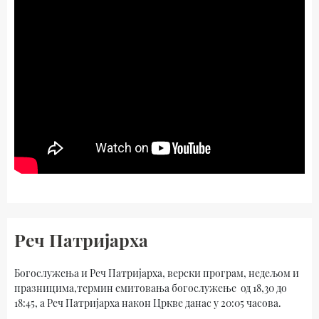
Реч Патријарха
Богослужења и Реч Патријарха, верски програм, недељом и
празницима,термин емитовања богослужење од 18,30 до
18:45, а Реч Патријарха након Цркве данас у 20:05 часова.