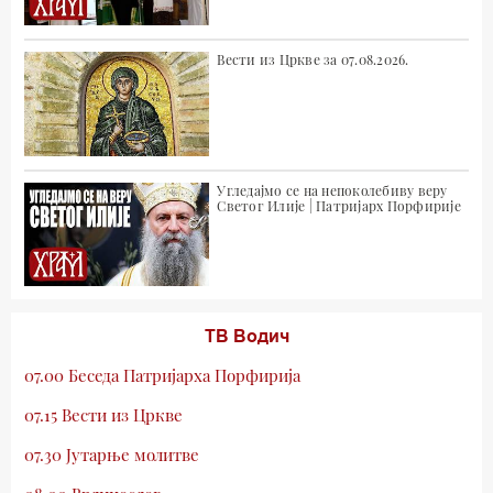
Вести из Цркве за 07.08.2026.
Угледајмо се на непоколебиву веру
Светог Илије | Патријарх Порфирије
ТВ Водич
07.00 Беседа Патријарха Порфирија
07.15 Вести из Цркве
07.30 Јутарње молитве