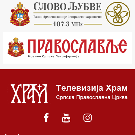
16.03 Српска историјска читанка
16.30 Тврђаве Дунава
17.03 Бит – емисија Ненада Гугла
17.30 Приче из незаборава
18.03 Врлинослов
19.03 Фолклор магазин
19.30 Вечерње молитве
20.00 Вести из Цркве
20.15 Реч архијереја
20.30 Приче из незаборава
21.03 Питања и одговори
22.03 Живе речи - подкаст