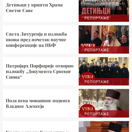
Детињци у крипти Храма
Светог Саве
РЕПОРТАЖЕ
Света Литургија и изложба
икона пред почетак научне
конференције на ПБФ
РЕПОРТАЖЕ
Патријарх Порфирије отворио
изложбу „Документа Српског
Сиона“
РЕПОРТАЖЕ
Пола века монашког подвига
Владике Алексеја
РЕПОРТАЖЕ