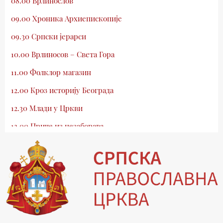
08.00 Врлинослов
09.00 Хроника Архиепископије
09.30 Српски јерарси
10.00 Врлиносов – Света Гора
11.00 Фолклор магазин
12.00 Кроз историју Београда
12.30 Млади у Цркви
13.00 Приче из незаборава
13.30 Храм културе
14.00 Питања и одговори
15.03 Беседа Патријарха Порфирија
15.15 Молитве
15.30 Манастири на Косову и Метохији