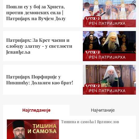
Пошли су у бој за Христа,
против демонских сила |
Патријарх на Вучјем Долу
РЕЧ ПАТРИЈАРХА
Патријарх: За Крст часни и
слободу златну - у светлости
Јеванђеља
РЕЧ ПАТРИЈАРХА
Патријарх Порфирије у
Никшићу: Долазим као брат!
РЕЧ ПАТРИЈАРХА
Најгледаније
Најчитаније
Тишина и самоћа I Врлинослов