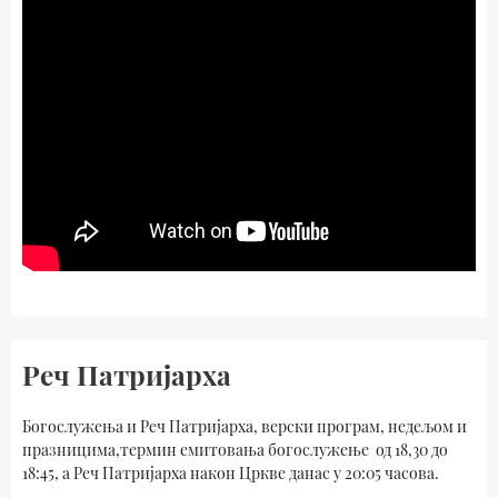
Реч Патријарха
Богослужења и Реч Патријарха, верски програм, недељом и
празницима,термин емитовања богослужење од 18,30 до
18:45, а Реч Патријарха након Цркве данас у 20:05 часова.