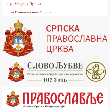
12.30 Млади у Цркви
13.00 Приче из незаборава
13.30 Храм културе
14.00 Питања и одговори
15.03 Беседа Патријарха Порфирија
15.15 Молитве
15.30 Манастири на Косову и Метохији
16.03 Српска историјска читанка
16.30 Тврђаве Дунава
17.03 Бит – емисија Ненада Гугла
17.30 Приче из незаборава
18.03 Врлинослов
19.03 Фолклор магазин