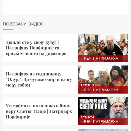
ПОВЕЗАНИ ВИДЕО
Дошли сте у своју кућу! |
Патријарх Порфирије са
српском децом из дијаспоре
РЕЧ ПАТРИЈАРХА
Патријарх на годишњицу
"Олује": Да чувамо мир и слогу
међу собом
РЕЧ ПАТРИЈАРХА
Угледајмо се на непоколебиву
веру Светог Илије | Патријарх
Порфирије
РЕЧ ПАТРИЈАРХА