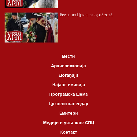
04.00 Врлинослов
Вести из Цркве за 03.08.2026.
05.00 Питања и одговори
06.00 Црквена предавања и трибине
*најважније вести емитујемо на сваки пун сат
Вести
Архиепископија
Догађаји
Најаве емисија
Програмска шема
Црквени календар
Емитери
Медији и установе СПЦ
Контакт