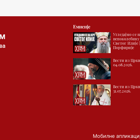
Емисије
Угледајмо се н
непоколебиву
Светог Илије 
Порфирије
Вести из Цркв
04.08.2026.
Вести из Цркв
31.07.2026.
Мобилне апликаци