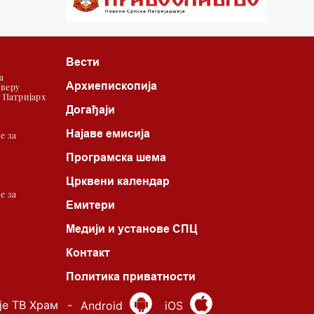
22.03 Црквена предавања и трибине
23.00 Питања и одговори
Вести
00.03 Гугл пита
а
Архиепископија
 веру
01.03 Живе речи - подкаст
| Патријарх
Догађаји
03.03 Јутарњи програм
Најаве емисија
е за
05.00 Врлинослов – Света Гора
Програмска шема
06.00 Гугл пита
Црквени календар
е за
Емитери
Медији и установе СПЦ
Контакт
*најважније вести емитујемо на
сваки пун сат
Политика приватности
је ТВ Храм
-
Android
iOS