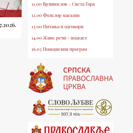
11.00 Врлинослов – Света Гора
12.00 Фолклор магазин
7.2026.
13.00 Питања и одговори
14.00 Живе речи - подкаст
16.03 Поподневни програм
18.00 Врлинослов – Света Гора
19.03 Атлас памћења
19.30 Вечерње молитве
20.00 Вести из Цркве
20.15 Реч архијереја
20.30 Млади у Цркви
21.03 Гугл пита