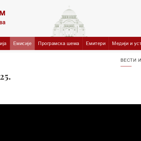
ија
Емисије
Програмска шема
Емитери
Медији и ус
ВЕСТИ И
25.