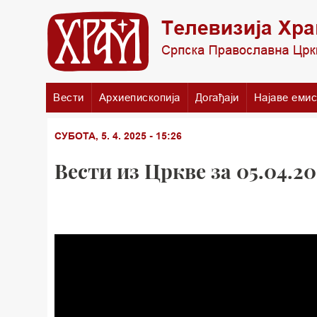
Вести
Архиепископија
Догађаји
Најаве емис
СУБОТА, 5. 4. 2025 - 15:26
Вести из Цркве за 05.04.20