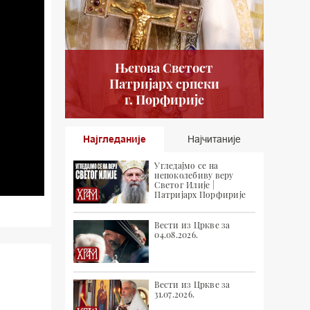
Његова Светост
Патријарх српски
г. Порфирије
Најгледаније
Најчитаније
Угледајмо се на
непоколебиву веру
Светог Илије |
Патријарх Порфирије
Вести из Цркве за
04.08.2026.
Вести из Цркве за
31.07.2026.