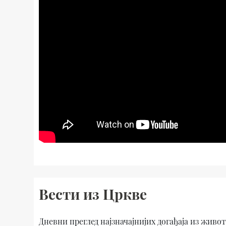
Вести из Цркве
Дневни преглед најзначајнијих догађаја из живо