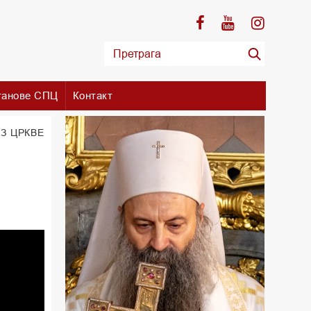
танове СПЦ
Контакт
З ЦРКВЕ