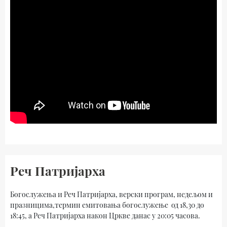
Реч Патријарха
Богослужења и Реч Патријарха, верски програм, недељом и
празницима,термин емитовања богослужење од 18,30 до
18:45, а Реч Патријарха након Цркве данас у 20:05 часова.