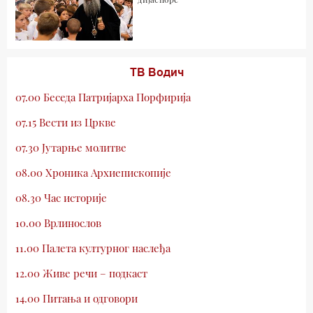
ТВ Водич
07.00 Беседа Патријарха Порфирија
07.15 Вести из Цркве
07.30 Јутарње молитве
08.00 Хроника Архиепископије
08.30 Час историје
10.00 Врлинослов
11.00 Палета културног наслеђа
12.00 Живе речи – подкаст
14.00 Питања и одговори