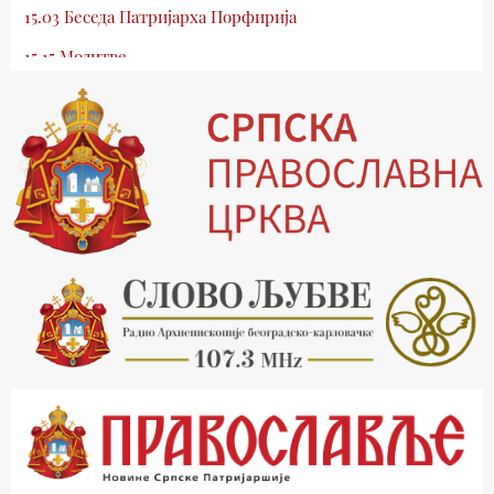
15.03 Беседа Патријарха Порфирија
15.15 Молитве
15.30 Млади у Цркви
16.03 Српски јерарси
16.30 Хроника Архиепископије
17.03 Фолклор магазин
17.30 Тврђаве Дунава
18.03 Кроз историју Београда
18.30 Врлинослов
19.40 Вечерње молитве
20.00 Вести из Цркве
20.15 Реч Архијереја
20.30 Час историје