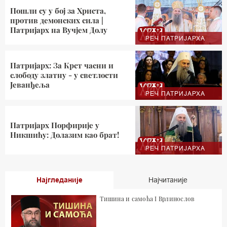
Пошли су у бој за Христа,
против демонских сила |
Патријарх на Вучјем Долу
РЕЧ ПАТРИЈАРХА
Патријарх: За Крст часни и
слободу златну - у светлости
Јеванђеља
РЕЧ ПАТРИЈАРХА
Патријарх Порфирије у
Никшићу: Долазим као брат!
РЕЧ ПАТРИЈАРХА
Најгледаније
Најчитаније
Тишина и самоћа I Врлинослов