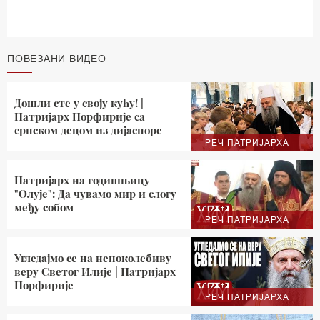
ПОВЕЗАНИ ВИДЕО
Дошли сте у своју кућу! |
Патријарх Порфирије са
српском децом из дијаспоре
РЕЧ ПАТРИЈАРХА
Патријарх на годишњицу
"Олује": Да чувамо мир и слогу
међу собом
РЕЧ ПАТРИЈАРХА
Угледајмо се на непоколебиву
веру Светог Илије | Патријарх
Порфирије
РЕЧ ПАТРИЈАРХА