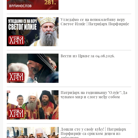
Угледајмо се на непоколебиву веру
Светог Илије | Патријарх Порфирије
Вести из Цркве за 04.08.2026.
Патријарх на годишњицу "Олује": Да
чувамо мир и слогу међу собом
Дошли сте у своју кућу! | Патријарх
Порфирије са српском децом из
дијаспоре