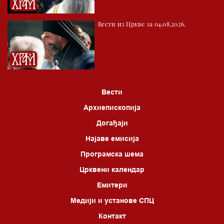
*најважније вести емитујемо на сваки пун сат
Вести из Цркве за 04.08.2026.
Вести
Архиепископија
Догађаји
Најаве емисија
Програмска шема
Црквени календар
Емитери
Медији и установе СПЦ
Контакт