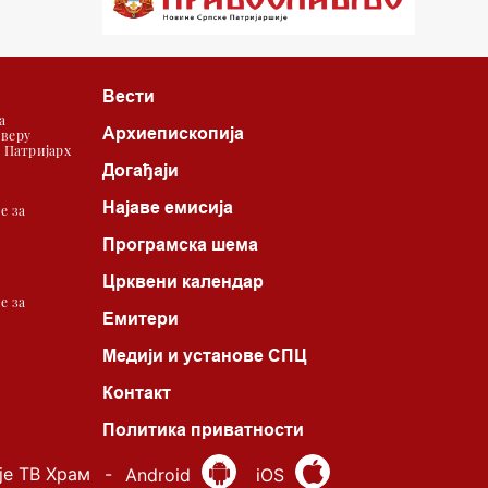
22.03 Црквена предавања и трибине
23.00 Питања и одговори
Вести
00.03 Гугл пита
а
Архиепископија
 веру
01.03 Живе речи - подкаст
| Патријарх
Догађаји
03.03 Јутарњи програм
Најаве емисија
е за
05.00 Врлинослов – Света Гора
Програмска шема
06.00 Гугл пита
Црквени календар
е за
Емитери
Медији и установе СПЦ
Контакт
*најважније вести емитујемо на
сваки пун сат
Политика приватности
је ТВ Храм
-
Android
iOS