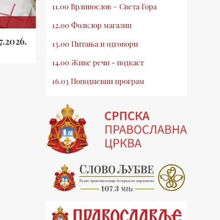
11.00 Врлинослов – Света Гора
12.00 Фолклор магазин
7.2026.
13.00 Питања и одговори
14.00 Живе речи - подкаст
16.03 Поподневни програм
18.00 Врлинослов – Света Гора
19.03 Атлас памћења
19.30 Вечерње молитве
20.00 Вести из Цркве
20.15 Реч архијереја
20.30 Млади у Цркви
21.03 Гугл пита