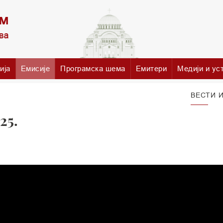
ија
Емисије
Програмска шема
Емитери
Медији и ус
ВЕСТИ И
25.