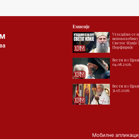
Емисије
Угледајмо се н
непоколебиву
Светог Илије 
Порфирије
Вести из Цркв
04.08.2026.
Вести из Цркв
31.07.2026.
Мобилне апликаци