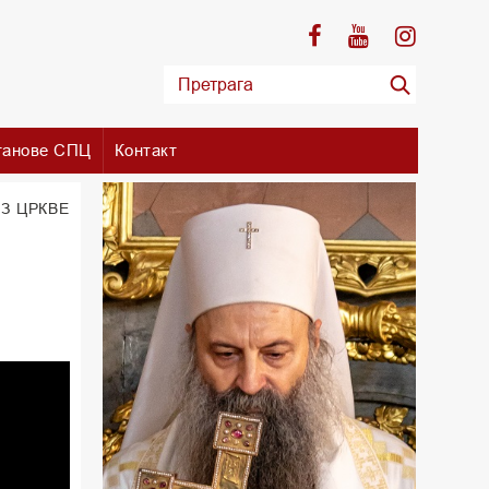
танове СПЦ
Контакт
З ЦРКВЕ