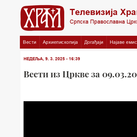
Вести
Архиепископија
Догађаји
Најаве емис
НЕДЕЉА, 9. 3. 2025 - 16:39
Вести из Цркве за 09.03.20