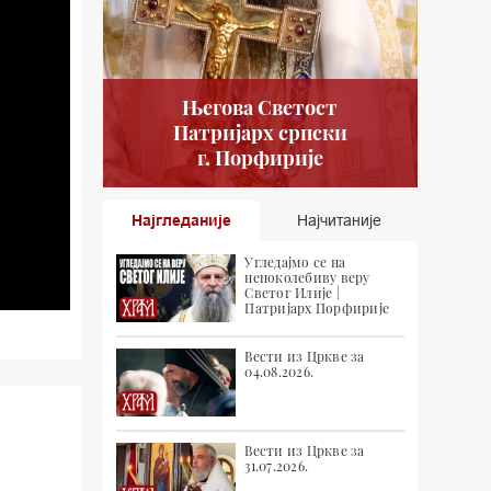
Његова Светост
Патријарх српски
г. Порфирије
Најгледаније
Најчитаније
Угледајмо се на
непоколебиву веру
Светог Илије |
Патријарх Порфирије
Вести из Цркве за
04.08.2026.
Вести из Цркве за
31.07.2026.