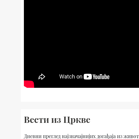
Вести из Цркве
Дневни преглед најзначајнијих догађаја из живо