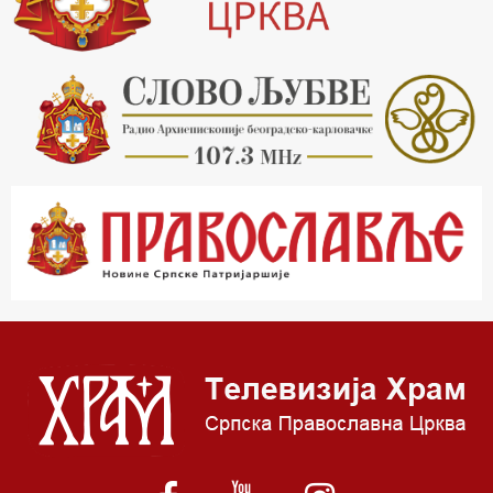
17.03 Фолклор магазин
17.30 Тврђаве Дунава
18.03 Кроз историју Београда
18.30 Врлинослов
19.40 Вечерње молитве
20.00 Вести из Цркве
20.15 Реч Архијереја
20.30 Час историје
22.03 Врлинослов – Света Гора
23.00 Палета културног наслеђа
00.03 Црквена предавања и трибине
01.03 Српски јерарси
01.30 Хроника Архиепископије