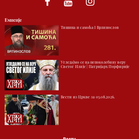
02.00 Тврђаве Дунава
Емисије
02.30 Млади у Цркви
Тишина и самоћа I Врлинослов
03.03 Палета културног наслеђа
04.00 Час историје
05.30 Храм културе
Угледајмо се на непоколебиву веру
06.00 Црквена предавања и трибине
Светог Илије | Патријарх Порфирије
*најважније вести емитујемо на сваки пун сат
Вести из Цркве за 03.08.2026.
Вести