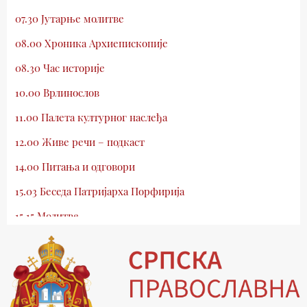
07.30 Јутарње молитве
08.00 Хроника Архиепископије
08.30 Час историје
10.00 Врлинослов
11.00 Палета културног наслеђа
12.00 Живе речи – подкаст
14.00 Питања и одговори
15.03 Беседа Патријарха Порфирија
15.15 Молитве
15.30 Млади у Цркви
16.03 Српски јерарси
16.30 Хроника Архиепископије