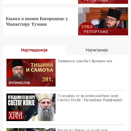
РЕПОРТАЖЕ
Књига о икони Богородице у
Манастиру Тумане
РЕПОРТАЖЕ
Најгледаније
Најчитаније
Тишина и самоћа I Врлинослов
Угледајмо се на непоколебиву веру
Светог Илије | Патријарх Порфирије
Вести из Цркве за 03.08.2026.