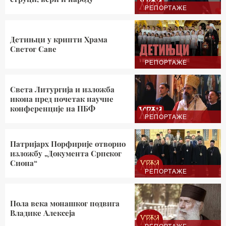
РЕПОРТАЖЕ
Детињци у крипти Храма
Светог Саве
РЕПОРТАЖЕ
Света Литургија и изложба
икона пред почетак научне
конференције на ПБФ
РЕПОРТАЖЕ
Патријарх Порфирије отворио
изложбу „Документа Српског
Сиона“
РЕПОРТАЖЕ
Пола века монашког подвига
Владике Алексеја