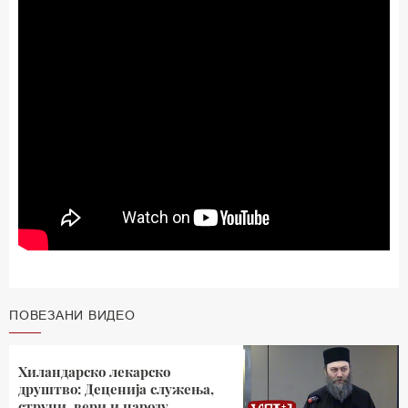
ПОВЕЗАНИ ВИДЕО
Хиландарско лекарско
друштво: Деценија служења,
струци, вери и народу