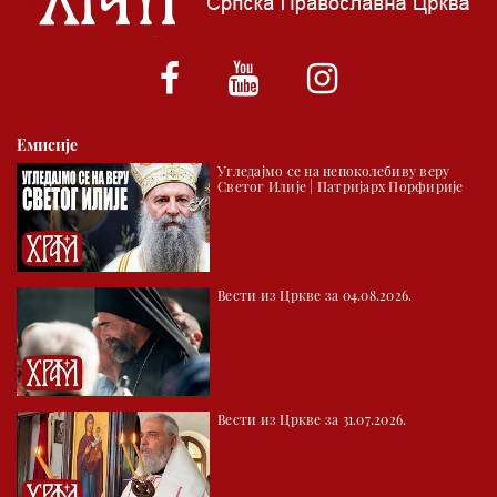
*најважније вести емитујемо на сваки пун сат
Емисије
Угледајмо се на непоколебиву веру
Светог Илије | Патријарх Порфирије
Вести из Цркве за 04.08.2026.
Вести из Цркве за 31.07.2026.