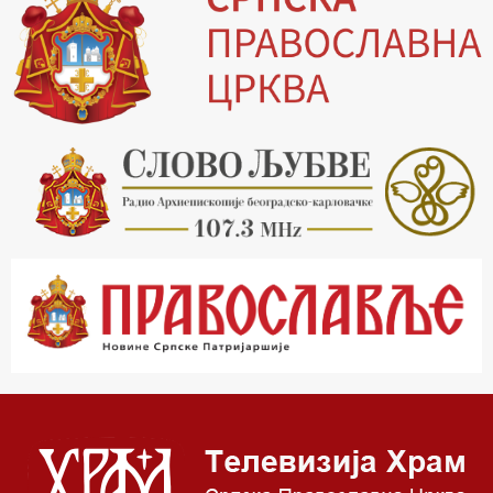
19.30 Вечерње молитве
20.00 Вести из Цркве
20.15 Реч архијереја
20.30 Млади у Цркви
21.03 Гугл пита
22.03 Црквена предавања и трибине
23.00 Питања и одговори
00.03 Гугл пита
01.03 Живе речи - подкаст
03.03 Јутарњи програм
05.00 Врлинослов – Света Гора
06.00 Гугл пита