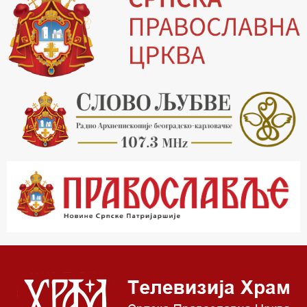
16.03 Српски јерарси
16.30 Хроника Архиепископије
17.03 Фолклор магазин
17.30 Тврђаве Дунава
18.03 Кроз историју Београда
18.30 Врлинослов
19.40 Вечерње молитве
20.00 Вести из Цркве
20.15 Реч Архијереја
20.30 Час историје
22.03 Врлинослов – Света Гора
23.00 Палета културног наслеђа
00.03 Црквена предавања и трибине