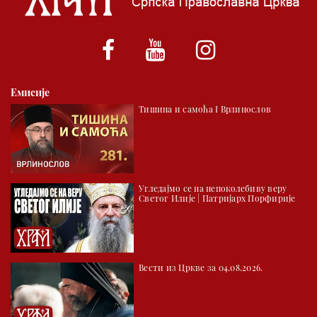
01.03 Српски јерарси
01.30 Хроника Архиепископије
02.00 Тврђаве Дунава
Емисије
02.30 Млади у Цркви
Тишина и самоћа I Врлинослов
03.03 Палета културног наслеђа
04.00 Час историје
05.30 Храм културе
Угледајмо се на непоколебиву веру
06.00 Црквена предавања и трибине
Светог Илије | Патријарх Порфирије
*најважније вести емитујемо на сваки пун сат
Вести из Цркве за 04.08.2026.