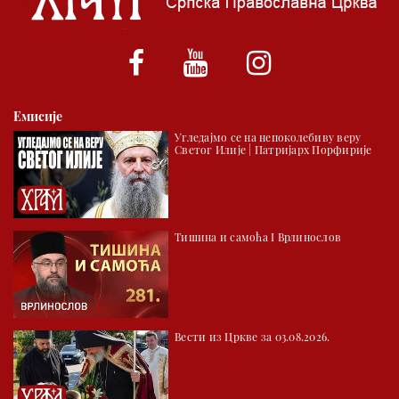
*најважније вести емитујемо на сваки пун сат
Емисије
Угледајмо се на непоколебиву веру
Светог Илије | Патријарх Порфирије
Тишина и самоћа I Врлинослов
Вести из Цркве за 03.08.2026.