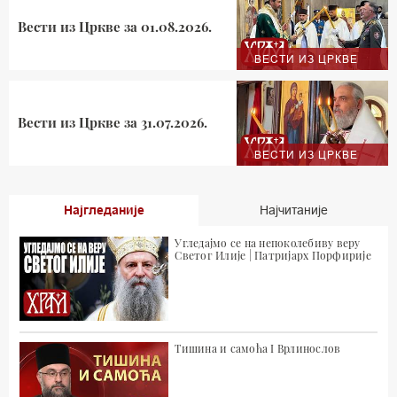
Вести из Цркве за 01.08.2026.
ВЕСТИ ИЗ ЦРКВЕ
Вести из Цркве за 31.07.2026.
ВЕСТИ ИЗ ЦРКВЕ
Најгледаније
Најчитаније
Угледајмо се на непоколебиву веру
Светог Илије | Патријарх Порфирије
Тишина и самоћа I Врлинослов