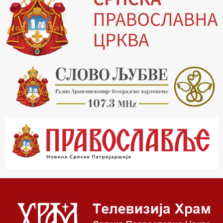
19.30 Вечерње молитве
20.00 Вести из Цркве
20.15 Реч архијереја
20.30 Млади у Цркви
21.03 Гугл пита
22.03 Црквена предавања и трибине
23.00 Питања и одговори
00.03 Гугл пита
01.03 Живе речи - подкаст
03.03 Јутарњи програм
05.00 Врлинослов – Света Гора
06.00 Гугл пита