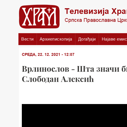
Вести
Архиепископија
Догађаји
Најаве емис
СРЕДА, 22. 12. 2021 - 12:07
Врлинослов - Шта значи 
Слободан Алексић