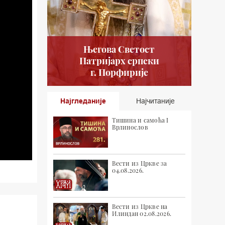
Његова Светост
Патријарх српски
г. Порфирије
Најгледаније
Најчитаније
Тишина и самоћа I
Врлинослов
Вести из Цркве за
04.08.2026.
Вести из Цркве на
Илиндан 02.08.2026.