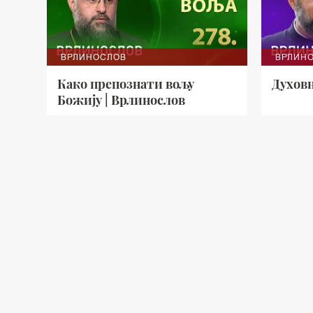
ВРЛИНОСЛОВ
ВРЛИН
Како препознати вољу
Духовн
Божију | Врлинослов