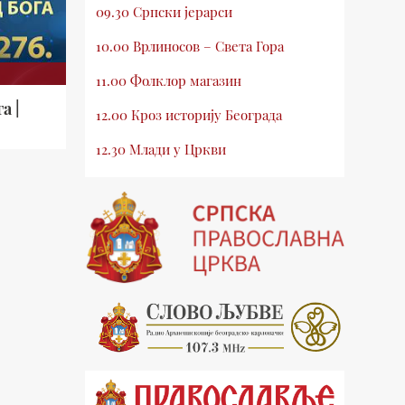
09.30 Српски јерарси
10.00 Врлиносов – Света Гора
11.00 Фолклор магазин
а |
12.00 Кроз историју Београда
12.30 Млади у Цркви
13.00 Приче из незаборава
13.30 Храм културе
14.00 Питања и одговори
15.03 Беседа Патријарха Порфирија
15.15 Молитве
15.30 Манастири на Косову и
Метохији