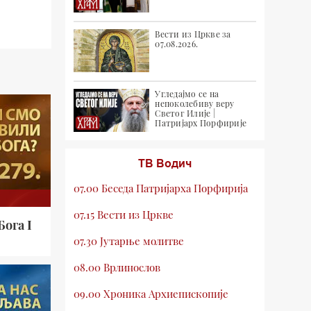
Вести из Цркве за
07.08.2026.
Угледајмо се на
непоколебиву веру
Светог Илије |
Патријарх Порфирије
ТВ Водич
07.00 Беседа Патријарха Порфирија
07.15 Вести из Цркве
Бога I
07.30 Јутарње молитве
08.00 Врлинослов
09.00 Хроника Архиепископије