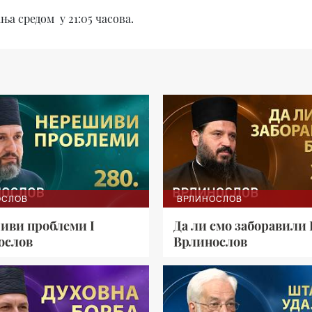
а средом у 21:05 часова.
ОСЛОВ
ВРЛИНОСЛОВ
иви проблеми I
Да ли смо заборавили 
ослов
Врлинослов