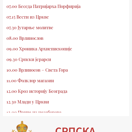
07.00 Беседа Патријарха Порфирија
07.15 Вести из Цркве
07.30 Јутарње молитве
08.00 Врлинослов
09.00 Хроника Архиепископије
09.30 Српски јерарси
10.00 Врлиносов – Света Гора
11.00 Фолклор магазин
12.00 Кроз историју Београда
12.30 Млади у Цркви
13.00 Приче из незаборава
13.30 Храм културе