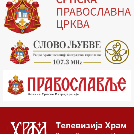
14.00 Питања и одговори
15.03 Беседа Патријарха Порфирија
15.15 Молитве
15.30 Манастири на Косову и Метохији
16.03 Српска историјска читанка
16.30 Тврђаве Дунава
17.03 Бит – емисија Ненада Гугла
17.30 Приче из незаборава
18.03 Врлинослов
19.03 Фолклор магазин
19.30 Вечерње молитве
20.00 Вести из Цркве
20.15 Реч архијереја