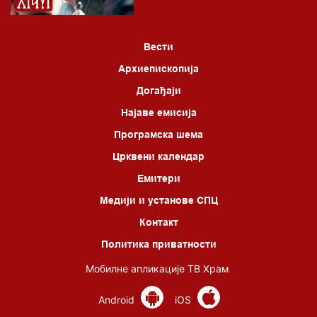
*најважније вести емитујемо на сваки пун сат
Вести
Архиепископија
Догађаји
Најаве емисија
Програмска шема
Црквени календар
Емитери
Медији и установе СПЦ
Контакт
Политика приватности
Мобилне апликације ТВ Храм
Android
iOS