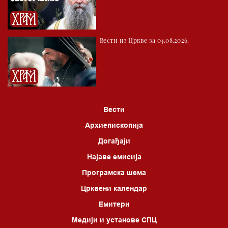
*најважније вести емитујемо на сваки пун сат
Вести из Цркве за 04.08.2026.
Вести
Архиепископија
Догађаји
Најаве емисија
Програмска шема
Црквени календар
Емитери
Медији и установе СПЦ