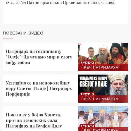
18:45, а Реч Патријарха након Цркве данас у 20:05 часова.
ПОВЕЗАНИ ВИДЕО
Патријарх на годишњицу
"Олује": Да чувамо мир и слогу
међу собом
РЕЧ ПАТРИЈАРХА
Угледајмо се на непоколебиву
веру Светог Илије | Патријарх
Порфирије
РЕЧ ПАТРИЈАРХА
Пошли су у бој за Христа,
против демонских сила |
Патријарх на Вучјем Долу
РЕЧ ПАТРИЈАРХА