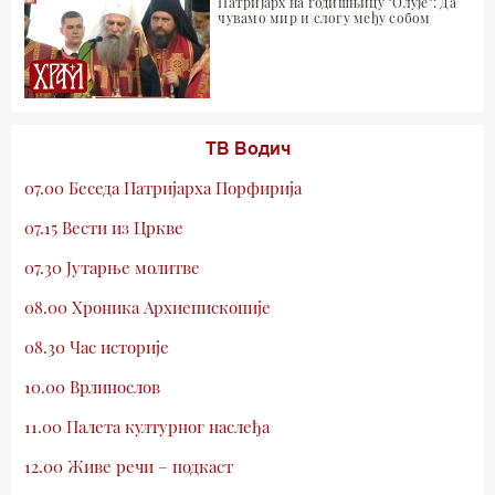
Патријарх на годишњицу "Олује": Да
чувамо мир и слогу међу собом
ТВ Водич
07.00 Беседа Патријарха Порфирија
07.15 Вести из Цркве
07.30 Јутарње молитве
08.00 Хроника Архиепископије
08.30 Час историје
10.00 Врлинослов
11.00 Палета културног наслеђа
12.00 Живе речи – подкаст