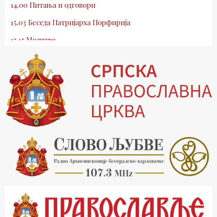
14.00 Питања и одговори
15.03 Беседа Патријарха Порфирија
15.15 Молитве
15.30 Млади у Цркви
16.03 Српски јерарси
16.30 Хроника Архиепископије
17.03 Фолклор магазин
17.30 Тврђаве Дунава
18.03 Кроз историју Београда
18.30 Врлинослов
19.40 Вечерње молитве
20.00 Вести из Цркве
20.15 Реч Архијереја