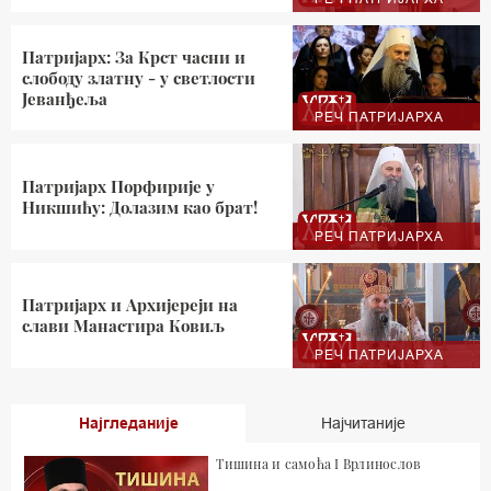
Патријарх: За Крст часни и
слободу златну - у светлости
Јеванђеља
РЕЧ ПАТРИЈАРХА
Патријарх Порфирије у
Никшићу: Долазим као брат!
РЕЧ ПАТРИЈАРХА
Патријарх и Архијереји на
слави Манастира Ковиљ
РЕЧ ПАТРИЈАРХА
Најгледаније
Најчитаније
Тишина и самоћа I Врлинослов