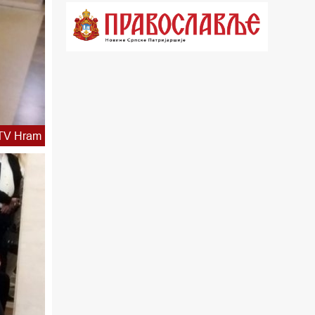
Метохији
16.03 Српска историјска читанка
16.30 Тврђаве Дунава
17.03 Бит – емисија Ненада Гугла
17.30 Приче из незаборава
TV Hram
18.03 Врлинослов
19.03 Фолклор магазин
19.30 Вечерње молитве
20.00 Вести из Цркве
20.15 Реч архијереја
20.30 Приче из незаборава
21.03 Питања и одговори