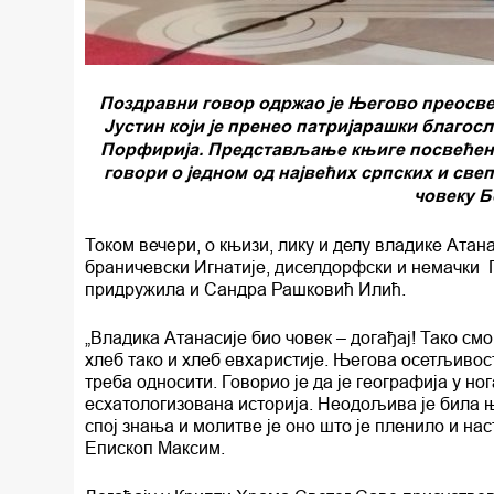
Поздравни говор одржао је Његово преосве
Јустин који је пренео патријарашки благос
Порфирија. Представљање књиге посвећене 
говори о једном од највећих српских и све
човеку Б
Током вечери, о књизи, лику и делу владике Атан
браничевски Игнатије, диселдорфски и немачки 
придружила и Сандра Рашковић Илић.
„Владика Атанасије био човек – догађај! Тако с
хлеб тако и хлеб евхаристије. Његова осетљивос
треба односити. Говорио је да је географија у н
есхатологизована историја. Неодољива је била њ
спој знања и молитве је оно што је пленило и на
Епископ Максим.