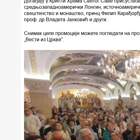
Догађају у Крипти Храма Светог Саве присуство
средњозападноамерички Лонгин, источноамеричк
свештенство и монаштво, принц Филип Карађорђ
проф. др Владета Јанковић и други.
Снимак целе промоције можете погледати на прог
„Вести из Цркве“.