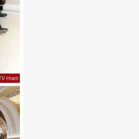
22.03 Живе речи - подкаст
00.03 Црквена предавања и трибине
01.03 Хроника Архиепископије
01.30 Храм културе
02.03 Млади у Цркви
02.30 Бит – емисија Ненада Гугла
03.03 Фолклор магазин
TV Hram
04.00 Врлинослов
05.00 Питања и одговори
06.00 Црквена предавања и трибине
*најважније вести емитујемо на