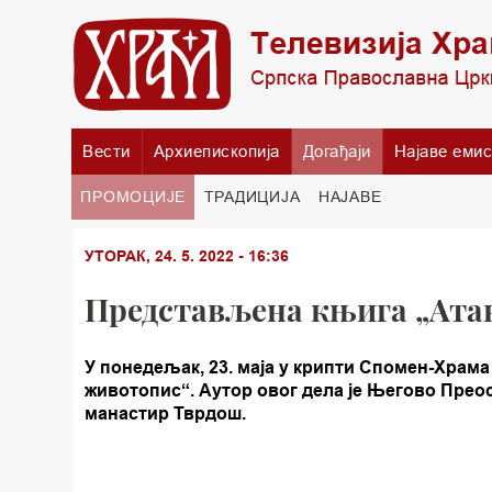
Вести
Архиепископија
Догађаји
Најаве емис
ПРОМОЦИЈЕ
ТРАДИЦИЈА
НАЈАВЕ
УТОРАК, 24. 5. 2022 - 16:36
Представљена књига „Атан
У понедељак, 23. маја у крипти Спомен-Храма
животопис“. Аутор овог дела је Његово Прео
манастир Тврдош.