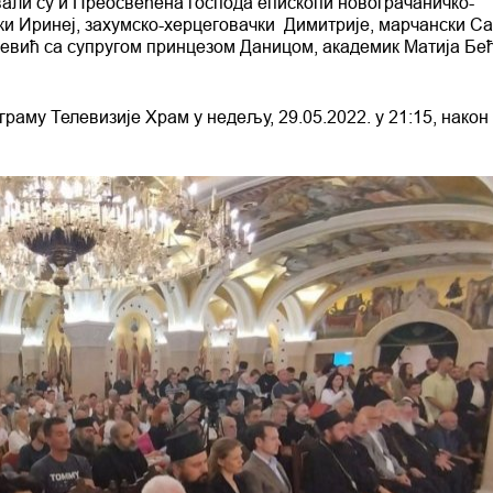
вали су и Преосвећена господа епископи новограчаничко-
и Иринеј, захумско-херцеговачки Димитрије, марчански Са
евић са супругом принцезом Даницом, академик Матија Бе
раму Телевизије Храм у недељу, 29.05.2022. у 21:15, након