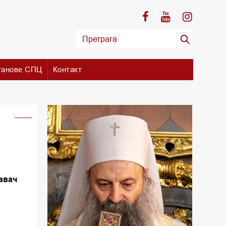
танове СПЦ
Контакт
авач