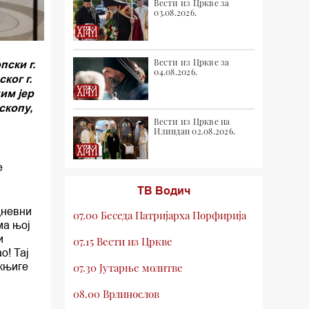
Вести из Цркве за
03.08.2026.
Вести из Цркве за
ски г.
04.08.2026.
ког г.
им јер
скопу,
Вести из Цркве на
Илиндан 02.08.2026.
е
ТВ Водич
дневни
07.00 Беседа Патријарха Порфирија
ма њој
и
07.15 Вести из Цркве
о! Тај
 књиге
07.30 Јутарње молитве
08.00 Врлинослов