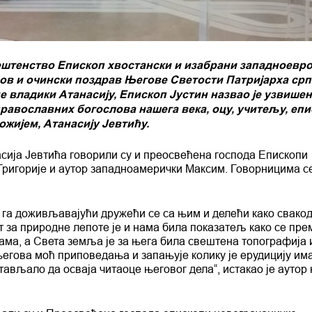
штенство Епископ хвостански и изабрани западноевроп
лов и очински поздрав Његове Светости Патријарха српс
владики Атанасију, Епископ Јустин назвао је узвишен
православних богослова нашега века, оцу, учитељу, епи
ожијем, Атанасију Јевтићу.
асија Јевтића говорили су и преосвећена господа Епископи
Григорије и аутор западноамерички Максим. Говорницима с
мо га доживљавајући дружећи се са њим и делећи како свако
т за природне лепоте је и нама била показатељ како се пре
огама, а Света земља је за њега била свештена топографија 
егова моћ приповедања и запањује колику је ерудицију има
стављало да осваја читаоце његовог дела“, истакао је аутор