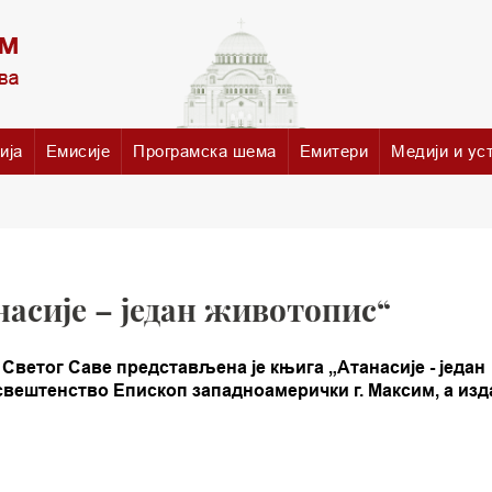
ија
Емисије
Програмска шема
Емитери
Медији и ус
асије – један животопис“
 Светог Саве представљена је књига „Атанасије - један
свештенство Епископ западноамерички г. Максим, а изд