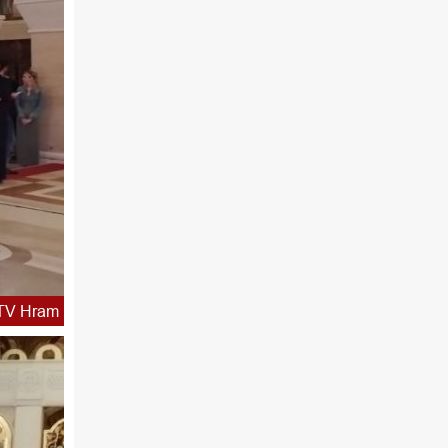
сваки пун сат
TV Hram