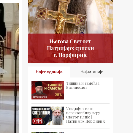
Његова Светост
Патријарх српски
г. Порфирије
Најгледаније
Најчитаније
Тишина и самоћа I
Врлинослов
Угледајмо се на
непоколебиву веру
Светог Илије |
Патријарх Порфирије