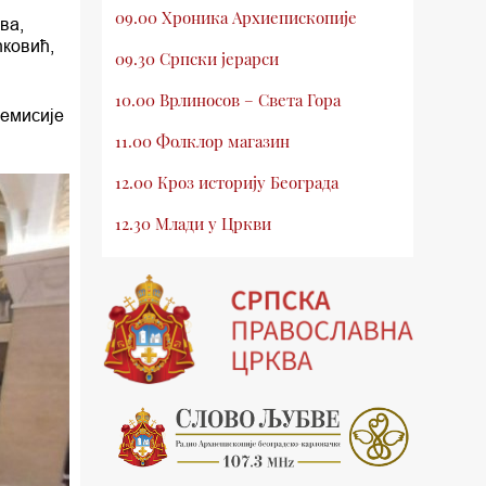
09.00 Хроника Архиепископије
ва,
ћковић,
09.30 Српски јерарси
10.00 Врлиносов – Света Гора
 емисије
11.00 Фолклор магазин
12.00 Кроз историју Београда
12.30 Млади у Цркви
13.00 Приче из незаборава
13.30 Храм културе
14.00 Питања и одговори
15.03 Беседа Патријарха Порфирија
15.15 Молитве
15.30 Манастири на Косову и