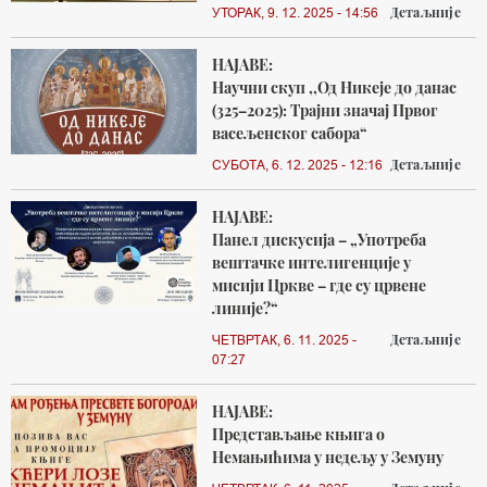
Детаљније
УТОРАК, 9. 12. 2025 - 14:56
НАЈАВЕ:
Научни скуп ,,Од Никеје до данас
(325–2025): Трајни значај Првог
васељенског сабора“
Детаљније
СУБОТА, 6. 12. 2025 - 12:16
НАЈАВЕ:
Панел дискусија – „Употреба
вештачке интелигенције у
мисији Цркве – где су црвене
линије?“
Детаљније
ЧЕТВРТАК, 6. 11. 2025 -
07:27
НАЈАВЕ:
Представљање књига о
Немањићима у недељу у Земуну