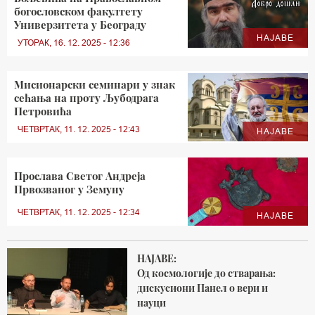
богословском факултету
Универзитета у Београду
НАЈАВЕ
УТОРАК, 16. 12. 2025 - 12:36
Мисионарски семинари у знак
сећања на проту Љубодрага
Петровића
ЧЕТВРТАК, 11. 12. 2025 - 12:43
НАЈАВЕ
Прослава Светог Андреја
Првозваног у Земуну
ЧЕТВРТАК, 11. 12. 2025 - 12:34
НАЈАВЕ
НАЈАВЕ:
Од космологије до стварања:
дискусиони Панел о вери и
науци