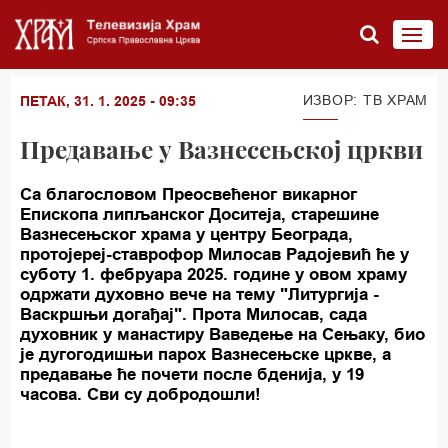
ИЗВОР: TВ ХРАМ
ПЕТАК, 31. 1. 2025 - 09:35
Предавање у Вазнесењској цркви
Са благословом Преосвећеног викарног
Епископа липљанског Доситеја, старешине
Вазнесењског храма у центру Београда,
протојереј-ставрофор Милосав Радојевић ће у
суботу 1. фебруара 2025. године у овом храму
одржати духовно вече на тему "Литургија -
Васкршњи догађај". Прота Милосав, сада
духовник у манастиру Ваведење на Сењаку, био
је дугогодишњи парох Вазнесењске цркве, а
предавање ће почети после бденија, у 19
часова. Сви су добродошли!