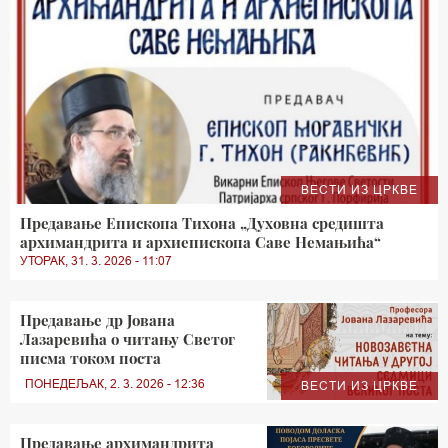
ВЕСТИ ИЗ ЦРКВЕ
Предавање Епископа Тихона „Духовна средишта
архимандрита и архиепископа Саве Немањића“
УТОРАК, 31. 3. 2026 - 11:07
Предавање др Јована
Лазаревића о читању Светог
писма током поста
ПОНЕДЕЉАК, 2. 3. 2026 - 12:36
ВЕСТИ ИЗ ЦРКВЕ
Предавање архимандрита