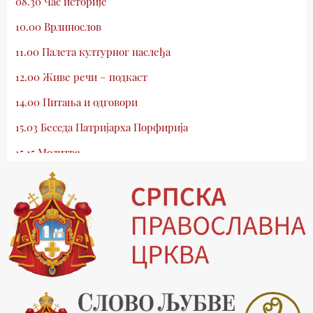
08.30 Час историје
10.00 Врлинослов
11.00 Палета културног наслеђа
12.00 Живе речи – подкаст
14.00 Питања и одговори
15.03 Беседа Патријарха Порфирија
15.15 Молитве
15.30 Млади у Цркви
16.03 Српски јерарси
16.30 Хроника Архиепископије
17.03 Фолклор магазин
17.30 Тврђаве Дунава
18.03 Кроз историју Београда