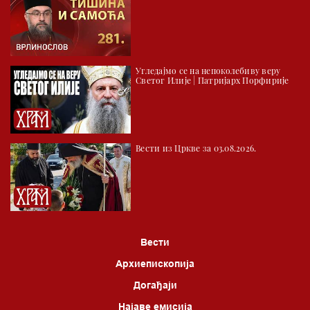
03.03 Палета културног наслеђа
04.00 Час историје
05.30 Храм културе
Угледајмо се на непоколебиву веру
06.00 Црквена предавања и трибине
Светог Илије | Патријарх Порфирије
*најважније вести емитујемо на сваки пун сат
Вести из Цркве за 03.08.2026.
Вести
Архиепископија
Догађаји
Најаве емисија