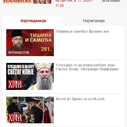
Детаљније
ЧЕТВРТАК, 6. 11. 2025 -
11:35
Најгледаније
Најчитаније
Тишина и самоћа I Врлинослов
Угледајмо се на непоколебиву веру
Светог Илије | Патријарх Порфирије
Вести из Цркве за 03.08.2026.