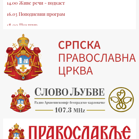
14.00 Живе речи - подкаст
16.03 Поподневни програм
18.00 Псалтир
19.03 Млади у Цркви
19.30 Вечерње молитве
20.00 Вести из Цркве
20.15 Реч архијереја
20.30 Хроника Архиепископије
21.03 Врлинослов
22.03 Црквена предавања и трибине
23.00 Питања и одговори
00.03 Црквена предавања и трибине
01.03 Живе речи - подкаст