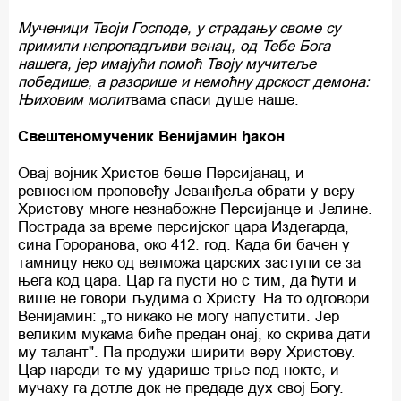
Мученици Твоји Господе, у страдању своме су
примили непропадљиви венац, од Тебе Бога
нашега, јер имајући помоћ Твоју мучитеље
победише, а разорише и немоћну дрскост демона:
Њиховим молит
вама спаси душе наше.
Свештеномученик Венијамин ђакон
Овај војник Христов беше Персијанац, и
ревносном проповеђу Јеванђеља обрати у веру
Христову многе незнабожне Персијанце и Јелине.
Пострада за време персијског цара Издегарда,
сина Гороранова, око 412. год. Када би бачен у
тамницу неко од велможа царских заступи се за
њега код цара. Цар га пусти но с тим, да ћути и
више не говори људима о Христу. На то одговори
Венијамин: „то никако не могу напустити. Јер
великим мукама биће предан онај, ко скрива дати
му талант". Па продужи ширити веру Христову.
Цар нареди те му ударише трње под нокте, и
мучаху га дотле док не предаде дух свој Богу.