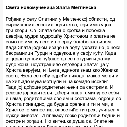
Света новомученица Злата Меглинска
Рођена у селу Слатини у Мегленској области, од
сиромашних сеоских родитеља, који имаху још
три кћери. Св. Злата беше кротка и побожна
девојка, мудра мудрошћу Христовом и златна не
само по имену него и по срцу богобојажљивом.
Када Злата једном изађе на воду, ухватише је неки
бесрамници Турци и одвукоше у своју кућу. Када
јој један од њих нуђаше да се потурчи и да му
буде жена, неустрашиво одговори Злата: „ја у
Христа верујем, и Њега јединога знам као Женика
свога; Њега се нећу одрећи никада, макар ме ви и
на хиљаде мука метнули и на комаде исекли".
Тада јој дођоше родитељи њени са сестрама. И
рекоше јој родитељи: „кћери наша, смилуј се себи
и нама, родитељима својим и сестрама, одреци се
Христа привидно, да будеш срећна и ти и ми, а
Христос је милостив, опростиће ти грех, учињен у
нужди живота". И плакаху горко родитељи бедни и
сестре и рођаци. Но витешка душа св. Злате не
даде се победити ђаволским замкама. Она