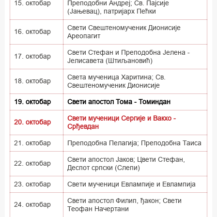
15. октобар
Преподобни Андреј; Св. Пајсије
(Јањевац), патријарх Пећки
Свети Свештеномученик Дионисије
16. октобар
Ареопагит
Свети Стефан и Преподобна Јелена -
17. октобар
Јелисавета (Штиљановић)
Света мученица Харитина; Св.
18. октобар
Свештеномученик Дионисије
19. октобар
Свети апостол Тома - Томиндан
Свети мученици Сергије и Вакхо -
20. октобар
Срђевдан
21. октобар
Преподобна Пелагија; Преподобна Таиса
Свети апостол Јаков; Цвети Стефан,
22. октобар
Деспот српски (Слепи)
23. октобар
Свети мученици Евлампије и Евлампија
Свети апостол Филип, ђакон; Свети
24. октобар
Теофан Начертани