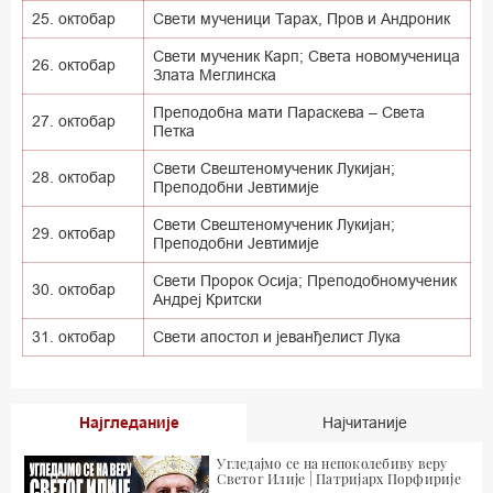
25. октобар
Свети мученици Тарах, Пров и Андроник
Свети мученик Карп; Света новомученица
26. октобар
Злата Меглинска
Преподобна мати Параскева – Света
27. октобар
Петка
Свети Свештеномученик Лукијан;
28. октобар
Преподобни Јевтимије
Свети Свештеномученик Лукијан;
29. октобар
Преподобни Јевтимије
Свети Пророк Осија; Преподобномученик
30. октобар
Андреј Критски
31. октобар
Свети апостол и јеванђелист Лука
Најгледаније
Најчитаније
Угледајмо се на непоколебиву веру
Светог Илије | Патријарх Порфирије