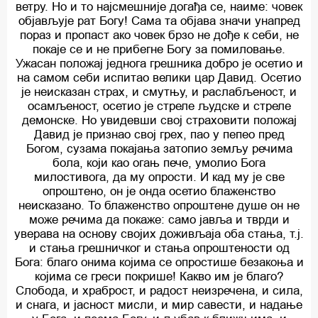
ветру. Но и то најсмешније догађа се, наиме: човек
објављује рат Богу! Сама та објава значи унапред
пораз и пропаст ако човек брзо не дође к себи, не
покаје се и не прибегне Богу за помиловање.
Ужасан положај једнога грешника добро је осетио и
на самом себи испитао велики цар Давид. Осетио
је неисказан страх, и смутњу, и раслабљеност, и
осамљеност, осетио је стреле људске и стреле
демонске. Но увидевши свој страховити положај
Давид је признао свој грех, пао у пепео пред
Богом, сузама покајања затопио земљу речима
бола, који као огањ пече, умолио Бога
милостивога, да му опрости. И кад му је све
опроштено, он је онда осетио блаженство
неисказано. То блаженство опроштене душе он не
може речима да покаже: само јавља и тврди и
уверава на основу својих доживљаја оба стања, т.ј.
и стања грешничког и стања опроштености од
Бога: благо онима којима се опростише безакоња и
којима се греси покрише! Какво им је благо?
Слобода, и храброст, и радост неизречена, и сила,
и снага, и јасност мисли, и мир савести, и надање