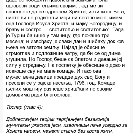
одговори родитељима својим: „кад ме ви
саветујете да се одрекнем Христа, истинитог Бога,
нисте више родитељи моји ни сестре моје; имам
оца Господа Исуса Христа, и мајку Богородицу, и
браћу и сестре — светитеље и светитељке". Тада
је Турци бацише у тамницу, где лежаше три
месеца; и извођаху је сваки дан и шибаху док крв
њена не затопи земљу. Најзад је обесише
стрмоглав и подложише ватру, да би се од дима
угушила. Но Господ беше са Златом и даваше јој
силу у страдању. На послетку је обесише о дрво и
исекоше сву на мале комаде. И тако ова
мужествена девица предаде дух свој Богу и
пресели се у рајска насеља, 1796. год. Комаде
њених моштију разнеше хришћани по својим
домовима ради благослова.
Тропар (глас 4):
Доблествијем твојим терпјенијем безаконија
мучитељи ужасила јеси, изволивши паче усердно за
Христа умрети, нежели студно без крста жити,