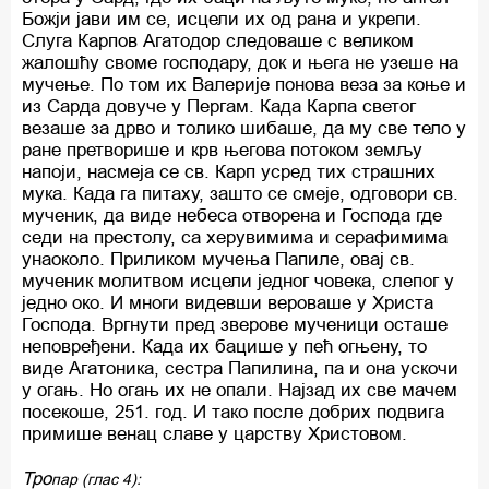
Божји јави им се, исцели их од рана и укрепи.
Слуга Карпов Агатодор следоваше с великом
жалошћу своме господару, док и њега не узеше на
мучење. По том их Валерије понова веза за коње и
из Сарда довуче у Пергам. Када Карпа светог
везаше за дрво и толико шибаше, да му све тело у
ране претворише и крв његова потоком земљу
напоји, насмеја се св. Карп усред тих страшних
мука. Када га питаху, зашто се смеје, одговори св.
мученик, да виде небеса отворена и Господа где
седи на престолу, са херувимима и серафимима
унаоколо. Приликом мучења Папиле, овај св.
мученик молитвом исцели једног човека, слепог у
једно око. И многи видевши вероваше у Христа
Господа. Вргнути пред зверове мученици осташе
неповређени. Када их бацише у пећ огњену, то
виде Агатоника, сестра Папилина, па и она ускочи
у огањ. Но огањ их не опали. Најзад их све мачем
посекоше, 251. год. И тако после добрих подвига
примише венац славе у царству Христовом.
Тро
пар (глас 4):