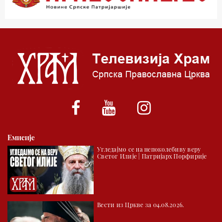
03.03 Јутарњи програм
05.00 Псалтир
06.00 Црквена предавања и трибине
*најважније вести емитујемо на сваки пун сат
Емисије
Угледајмо се на непоколебиву веру
Светог Илије | Патријарх Порфирије
Вести из Цркве за 04.08.2026.