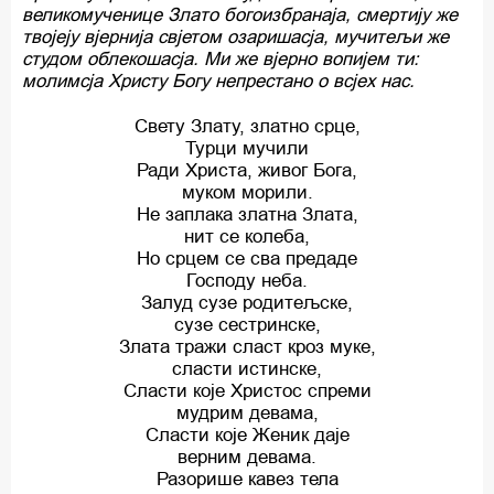
великомученице Злато богоизбранаја, смертију же
твојеју вјернија свјетом озаришасја, мучитељи же
студом облекошасја. Ми же вјерно вопијем ти:
молимсја Христу Богу непрестано о всјех нас.
Свету Злату, златно срце,
Турци мучили
Ради Христа, живог Бога,
муком морили.
Не заплака златна Злата,
нит се колеба,
Но срцем се сва предаде
Господу неба.
Залуд сузе родитељске,
сузе сестринске,
Злата тражи сласт кроз муке,
сласти истинске,
Сласти које Христос спреми
мудрим девама,
Сласти које Женик даје
верним девама.
Разорише кавез тела