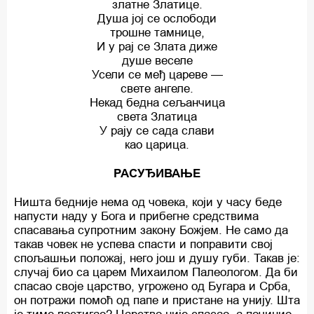
златне Златице.
Душа јој се ослободи
трошне тамнице,
И у рај се Злата диже
душе веселе
Усели се међ цареве —
свете ангеле.
Некад бедна сељанчица
света Златица
У рају се сада слави
као царица.
РАСУЂИВАЊЕ
Ништа бедније нема од човека, који у часу беде
напусти наду у Бога и прибегне средствима
спасавања супротним закону Божјем. Не само да
такав човек не успева спасти и поправити свој
спољашњи положај, него још и душу губи. Такав је:
случај био са царем Михаилом Палеологом. Да би
спасао своје царство, угрожено од Бугара и Срба,
он потражи помоћ од папе и пристане на унију. Шта