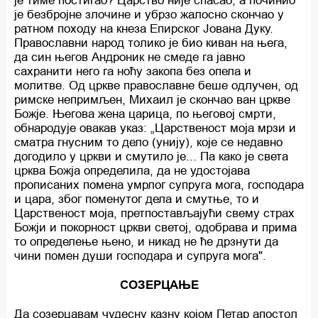
је тиме постигао? Царство није спасао, а починио
је безбројне злочине и убрзо жалосно скончао у
ратном походу на кнеза Епирског Јована Дуку.
Православни народ толико је био киван на њега,
да син његов Андроник не смеде га јавно
сахранити него га ноћу закопа без опела и
молитве. Од цркве православне беше одлучен, од
римске непримљен, Михаил је скончао ван цркве
Божје. Његова жена царица, по његовој смрти,
обнародује овакав указ: „Царственост моја мрзи и
сматра гнусним то дело (унију), које се недавно
догодило у цркви и смутило је... Па како је света
црква Божја определила, да не удостојава
прописаних помена умрлог супруга мога, господара
и цара, због поменутог дела и смутње, то и
Царственост моја, претпостављајући свему страх
Божји и покорност цркви светој, одобрава и прима
то определење њено, и никад не ће дрзнути да
чини помен души господара и супруга мога".
СОЗЕРЦАЊЕ
Да созерцавам чудесну казну којом Петар апостол