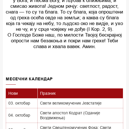
у Бога, и песма Богу, и љубав к ближњима, и
смисао живота! Једном речју: светлост, радост,
снага — то су та блага. То су блага, која опроштени
од греха осећа овде на земљи; а каква су блага
која га чекају на небу, то људско око не видје, и ухо
не чу, и у срце човјеку не дође (I Кор. 2, 9).
О Господе Боже наш, по милости Твојој бескрајној
опрости нам безакоња и покри нам грехе! Теби
слава и хвала вавек. Амин.
MECEЧНИ КАЛЕНДАР
Нови
Празник
03. октобар
Свети великомученик Јевстатије
Свети апостол Кодрат (Оданије
04. октобар
Воздвижења)
Свети Свештеномученик Фока; Свети