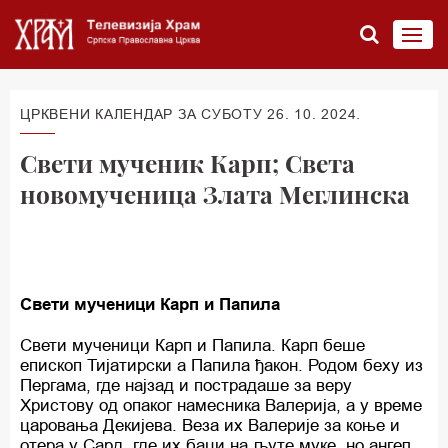
ЦРКВЕНИ КАЛЕНДАР ЗА СУБОТУ 26. 10. 2024.
Свети мученик Карп; Света
новомученица Злата Меглинска
Свети мученици Карп и Папила
Свети мученици Карп и Папила. Карп беше
епископ Тијатирски а Папила ђакон. Родом беху из
Пергама, где најзад и пострадаше за веру
Христову од опаког намесника Валерија, а у време
царовања Декијева. Веза их Валерије за коње и
отера у Сард, где их баци на љуте муке, но ангел