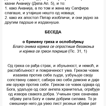
казни Ананију (Дела Ап. 5), и то:
1. како Ананија, а по том и жена му Сапфира
слагаше, и утајише нешто од новаца;
2. како их апостол Петар изобличи, и они једно за
другим падоше и издахнуше.
БЕСЕДА
о бремену греха и ослобођењу
Благо онима којима се опростише безакоња
и којима се греси покрише
(Пс. 31, 1)
Од греха се рађа страх, и збуњеност, и немоћ, и
раслабљеност и помраченост ума. Грехом човек
изазива против себе људе, узбуњује своју
сопствену савест, сабира око себе демоне и даје
им оружје против себе. Грехом се човек одваја од
Бога, удаљује од свог ангела хранитеља, ограђује
од извора свакога добра. Учињен грех означава
објаву рата Богу и свим добрим силама. То је
смешније него да увео лист јесењи објави рат