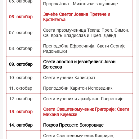
05. октобар
Пророк Јона - Михољске задушнице
Зачеће Светог Јована Претече и
06. октобар
Крститеља
Света првомученица Текла; Преп. Симон,
07. октобар
Св. Краљ Владислав и Преп. Давид
Преподобна Ефросинија; Свети Сергије
08. октобар
Радоњешки
Свети апостол и јеванђелист Јован
09. октобар
Богослов
10. октобар
Свети мученик Калистрат
11. октобар
Преподобни Харитон Исповедник
12. октобар
Свети мученик и архиђакон Лаврентије
Свети Свештеномученик Григорије; Свети
13. октобар
Михаил Кијевски
14. октобар
Покров Пресвете Богородице
Свети Свештеномученик Кипријан;