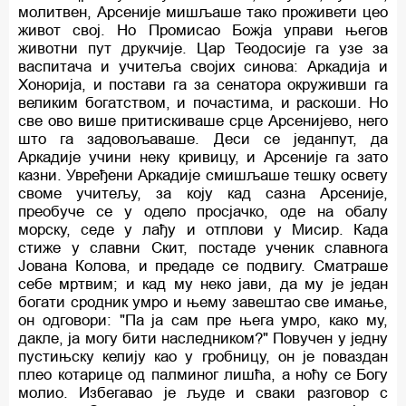
молитвен, Арсеније мишљаше тако проживети цео
живот свој. Но Промисао Божја управи његов
животни пут друкчије. Цар Теодосије га узе за
васпитача и учитеља својих синова: Аркадија и
Хонорија, и постави га за сенатора окруживши га
великим богатством, и почастима, и раскоши. Но
све ово више притискиваше срце Арсенијево, него
што га задовољаваше. Деси се једанпут, да
Аркадије учини неку кривицу, и Арсеније га зато
казни. Увређени Аркадије смишљаше тешку освету
своме учитељу, за коју кад сазна Арсеније,
преобуче се у одело просјачко, оде на обалу
морску, седе у лађу и отплови у Мисир. Када
стиже у славни Скит, постаде ученик славнога
Јована Колова, и предаде се подвигу. Сматраше
себе мртвим; и кад му неко јави, да му је један
богати сродник умро и њему завештао све имање,
он одговори: "Па ја сам пре њега умро, како му,
дакле, ја могу бити наследником?" Повучен у једну
пустињску келију као у гробницу, он је поваздан
плео котарице од палминог лишћа, а ноћу се Богу
молио. Избегавао је људе и сваки разговор с