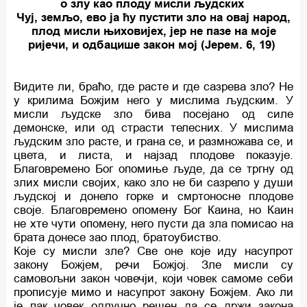
о злу као плоду мисли људских
Чуј, земљо, ево ја ћу пустити зло на овај народ,
плод мисли њиховијех, јер не пазе на моје
ријечи, и одбацише закон мој (Јерем. 6, 19)
Видите ли, браћо, где расте и где сазрева зло? Не
у крилима Божјим него у мислима људским. У
мисли људске зло бива посејано од силе
демонске, или од страсти телесних. У мислима
људским зло расте, и грана се, и размножава се, и
цвета, и листа, и најзад плодове показује.
Благовремено Бог опомиње људе, да се тргну од
злих мисли својих, како зло не би сазрело у души
људској и донело горке и смртоносне плодове
своје. Благовремено опомену Бог Каина, но Каин
не хте чути опомену, него пусти да зла помисао на
брата донесе зао плод, братоубиство.
Које су мисли зле? Све оне које иду насупрот
закону Божјем, речи Божјој. Зле мисли су
самовољни закон човечји, који човек самоме себи
прописује мимо и насупрот закону Божјем. Ако ли
је пак човек одлучно решен да се држи закона