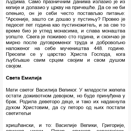
људима. Само празничним данима излазио је из
келије и долазио у цркву на причешће. Да се не би
олењио, он је себи често постављао питање:
"Арсеније, зашто си дошао у пустињу? Провео је
педесет пет година као пустиножитељ, и за све то
време био је углед монасима, и слава монаштва
уопште. Свега је поживео сто година, и скончао је
мирно после дуговременог труда и добровољно
наложеног на себе мучеништва 448. године.
Пресели се у царство Христа Господа, кога
љубљаше свим срцем својим и свом душом
својом.
Света Емилија
Мати светог Василија Великог. У младости желела
остати доживотном девојком, но буде принуђена у
брак. Родила деветоро деце, и тако их надахнула
духом Христовим, да су петоро од њих постали
светитељи
хришћански, и то: Василије Велики, Григорије,