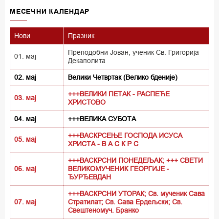
MECEЧНИ КАЛЕНДАР
Нови
Празник
Преподобни Јован, ученик Св. Григорија
01. мај
Декаполита
02. мај
Велики Четвртак (Велико бденије)
+++ВЕЛИКИ ПЕТАК - РАСПЕЋЕ
03. мај
ХРИСТОВО
04. мај
+++ВЕЛИКА СУБОТА
+++ВАСКРСЕЊЕ ГОСПОДА ИСУСА
05. мај
ХРИСТА - В А С К Р С
+++ВАСКРСНИ ПОНЕДЕЉАК; +++ СВЕТИ
06. мај
ВЕЛИКОМУЧЕНИК ГЕОРГИЈЕ -
ЂУРЂЕВДАН
+++ВАСКРСНИ УТОРАК; Св. мученик Сава
07. мај
Стратилат; Св. Сава Ердељски; Св.
Свештеномуч. Бранко