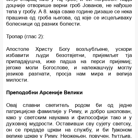
доцније отворише верни гроб Јованов, не нађоше
тела у гробу. А 8. маја сваке године дизаше се нека
прашина од гроба његова, од које се исцељиваху
болесници од разних болести.
Тропар (глас 2):
Апостоле Христу Богу возљубљене, ускори
избавити људи безотвјетни, пријемљет тја
припадајушча, иже падша на перси пријемиј;
јегоже моли Богослове, и належашчују моглу
језиков разгнати, просја нам мира и велија
милости.
Преподобни Арсеније Велики
Овај славни светитељ родом би од једне
патрицијске фамилије у Риму, и добро школован,
како у светским наукама и философији тако и у
духовној мудрости. Оставивши сву сујету светску,
он се предаде цркви на службу, и би ђаконом
велике цркве у Риму. Неожењен, повучен, ћутљив,