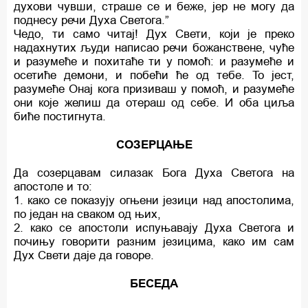
духови чувши, страше се и беже, јер не могу да
поднесу речи Духа Светога.”
Чедо, ти само читај! Дух Свети, који је преко
надахнутих људи написао речи божанствене, чуће
и разумеће и похитаће ти у помоћ: и разумеће и
осетиће демони, и побећи ћe од тебе. To јест,
разумећe Онај кога призиваш у помоћ, и разумеће
они које желиш да отераш од себе. И оба циља
биће постигнута.
СОЗЕРЦАЊЕ
Да созерцавам силазак Бога Духа Светога на
апостоле и то:
1. како се показују огњени језици над апостолима,
по један на сваком од њих,
2. како се апостоли испуњавају Духа Светога и
почињу говорити разним језицима, како им сам
Дух Свети даје да говоре.
БЕСЕДА