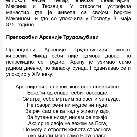
епископ ниски, Петар, епископ севастијски,
Макрина и Теозвија. У старости устројила
манастир где је живела са својом ћерком
Макрином, и где се упокојила у Господу 8. маја
375. године.
Преподобни Арсеније Трудољубиви
Преподобни Арсеније Трудољубиви монах
кијевски. Никад себи није одмора давао, но
непрекидно се трудио. Храну је узимао само
једном дневно, по заласку сунца. Подвизавао се и
упокојио у XIV веку.
Apсeнијe није славни, кога свет слављаше.
Бежећи од славе, себи говораше:
— Сматрај ceбe мртвим за свет и за људе.
Нe говори речи ни мудре ни луде.
За реч сам се каткад у животу кајо,
За ћутање никад нисам се покајо.
Ако срце своје не вежем за Бога,
Нe могу c отрести живота страснога.
Ако мисли моје само Бога славе,