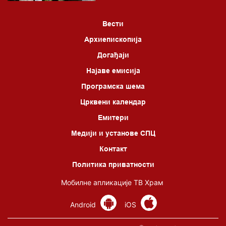
*најважније вести емитујемо на сваки пун сат
Вести
Архиепископија
Догађаји
Најаве емисија
Програмска шема
Црквени календар
Емитери
Медији и установе СПЦ
Контакт
Политика приватности
Мобилне апликације ТВ Храм
Android
iOS