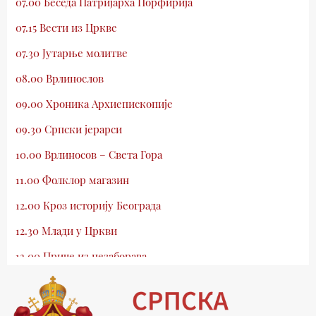
07.00 Беседа Патријарха Порфирија
07.15 Вести из Цркве
07.30 Јутарње молитве
08.00 Врлинослов
09.00 Хроника Архиепископије
09.30 Српски јерарси
10.00 Врлиносов – Света Гора
11.00 Фолклор магазин
12.00 Кроз историју Београда
12.30 Млади у Цркви
13.00 Приче из незаборава
13.30 Храм културе
14.00 Питања и одговори