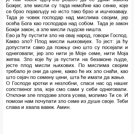
Божјег, зле мисли су тада немоћне као сенке, које
се брзо појављују но исто тако брзо и ишчезавају.
Тада је човек господар над мислима својим, јер
осећа Бога као господара над собом. Тада је закон
Божји закон, а зле мисли људске ништа.
Ево ја ћу пустити зло на овај народ, говори Господ.
Какво зло? Плод мисли њиховијех. То јест: ја ћу
допустити само да пожњу оно што су посејали и
однеговали; јер зло нити је Моје семе, нити Моја
жетва. Зло које ћу ја пустити на безаконе људе,
јесте плод мисли њихових. По мислима својим
требало је они да цене, какво ће их зло снаћи, као
што сејач по семену цени, шта ће имати да жање.
О Господе кротки и незлобни, спаси нас од нашег
сопственог зла, које смо сами у себи однеговали.
Отклони зле плодове злога усева, молимо Ти се. И
помози нам почупати зло семе из душе своје. Теби
слава и хвала вавек. Амин.