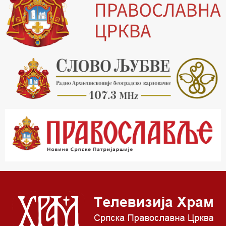
15.03 Беседа Патријарха Порфирија
15.15 Молитве
15.30 Манастири на Косову и Метохији
16.03 Српска историјска читанка
16.30 Тврђаве Дунава
17.03 Бит – емисија Ненада Гугла
17.30 Приче из незаборава
18.03 Врлинослов
19.03 Фолклор магазин
19.30 Вечерње молитве
20.00 Вести из Цркве
20.15 Реч архијереја