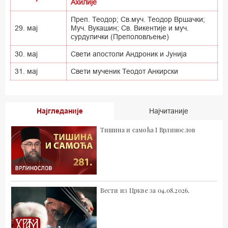
Ахилије
Преп. Теодор; Св.муч. Теодор Вршачки;
29. мај
Муч. Вукашин; Св. Викентије и муч.
сурдулички (Преполовљење)
30. мај
Свети апостоли Андроник и Јунија
31. мај
Свети мученик Теодот Анкирски
Најгледаније
Најчитаније
Тишина и самоћа I Врлинослов
Вести из Цркве за 04.08.2026.