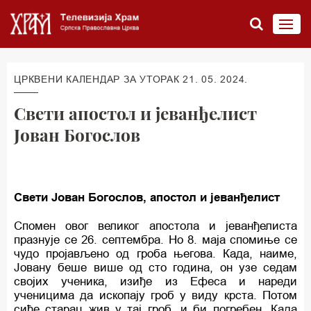
ЦРКВЕНИ КАЛЕНДАР ЗА УТОРАК 21. 05. 2024.
Свети апостол и јеванђелист
Јован Богослов
Свети Јован Богослов, апостол и јеванђелист
Спомен овог великог апостола и јеванђелиста
празнује се 26. септембра. Но 8. маја спомиње се
чудо пројављено од гроба његова. Када, наиме,
Јовану беше више од сто година, он узе седам
својих ученика, изиђе из Ефеса и нареди
ученицима да ископају гроб у виду крста. Потом
сиђе старац жив у тај гроб, и би погребен. Када