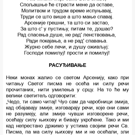
Спољашње ћe страсти мене да оставе,
Молитвом и трудом време испуњавај,
Труди се што више a што мање спавај.
Арсеније грешни, та што си застао,
За што с' у пустињу, питам те, дошао?
Рад спасења душе, не рад' ленствовања,
Ради покајања, a не рад' спавања.
Журно себе лечи, и душу оживљуј:
Господи помилуј! прости и помилуј!
РАСУЂИВАЊЕ
Неки монах жалио се светом Арсенију, како при
читању Светог писма не осећа ни силу речи
прочитаних, нити умилења у срцу. На то ћe му
велики светитељ одговорити:
„Чедо, ти само читај! Чуо сам да чаробници змија,
кад обајавају змије, изговарају речи, које они сами
не разумеју, али змије чувши изговорене речи,
осећају силу њихову и бивају укроћене. Тако и ми
кад непрестано држимо у устима својим речи Св.
Писма, па ма силу њихову ми и не осећали, зли