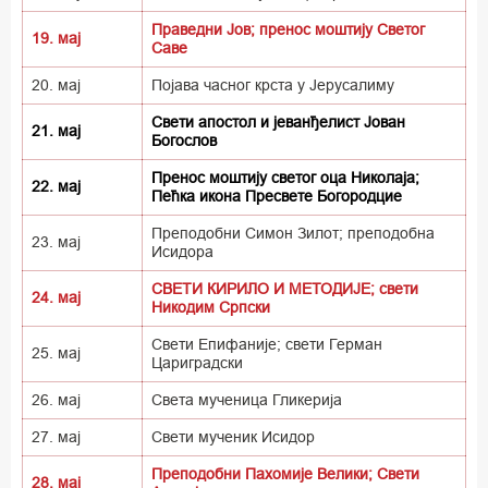
Праведни Јов; пренос моштију Светог
19. мај
Саве
20. мај
Појава часног крста у Јерусалиму
Свети апостол и јеванђелист Јован
21. мај
Богослов
Пренос моштију светог оца Николаја;
22. мај
Пећка икона Пресвете Богородцие
Преподобни Симон Зилот; преподобна
23. мај
Исидора
СВЕТИ КИРИЛО И МЕТОДИЈЕ; свети
24. мај
Никодим Српски
Свети Епифаније; свети Герман
25. мај
Цариградски
26. мај
Света мученица Гликерија
27. мај
Свети мученик Исидор
Преподобни Пахомије Велики; Свети
28. мај