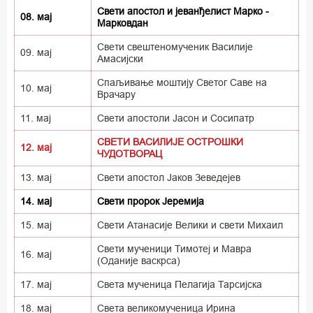
Свети апостол и јеванђелист Марко -
08. мај
Марковдан
Свети свештеномученик Василије
09. мај
Амасијски
Спаљивање моштију Светог Саве на
10. мај
Врачару
11. мај
Свети апостоли Јасон и Сосипатр
СВЕТИ ВАСИЛИЈЕ ОСТРОШКИ
12. мај
ЧУДОТВОРАЦ
13. мај
Свети апостол Јаков Зеведејев
14. мај
Свети пророк Јеремија
15. мај
Свети Атанасије Велики и свети Михаил
Свети мученици Тимотеј и Мавра
16. мај
(Оданије васкрса)
17. мај
Света мученица Пелагија Тарсијска
18. мај
Света великомученица Ирина