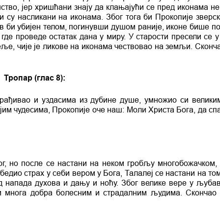
ство, јер хришћани знају да клањајући се пред иконама не
и су насликани на иконама. Због тога би Прокопије зверск
ав би убијен телом, погинувши душом раније, иконе бише п
 где проведе остатак дана у миру. У старости пресели се у
еље, чије је ликове на иконама чествовао на земљи. Сконч
Тропар (глас 8):
брађивао и уздасима из дубине душе, умножио си велики
војим чудесима, Прокопије оче наш: Моли Христа Бога, да с
г, но после се настани на неком гробљу многобожачком,
бедио страх у себи вером у Бога, Талалеј се настани на т
д напада духова и дању и ноћу. Због велике вере у љуба
ни многа добра болесним и страдалним људима. Скончао 