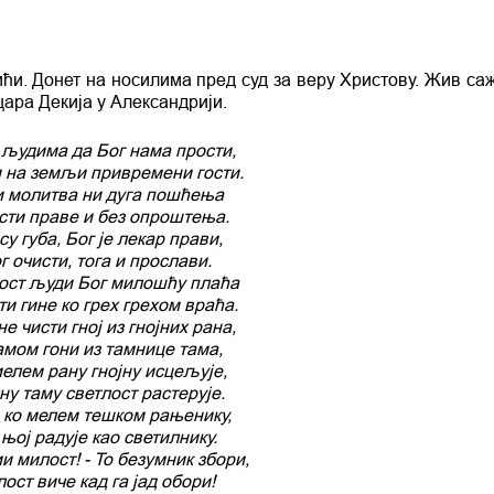
 ићи. Донет на носилима пред суд за веру Христову. Жив са
цара Декија у Александрији.
људима да Бог нама прости,
 на земљи привремени гости.
и молитва ни дуга пошћења
сти праве и без опроштења.
су губа, Бог је лекар прави,
г очисти, тога и прослави.
ост људи Бог милошћу плаћа
и гине ко грех грехом враћа.
не чисти гној из гнојних рана,
амом гони из тамнице тама,
мелем рану гнојну исцељује,
ну таму светлост растерује.
е ко мелем тешком рањенику,
 њој радује као светилнику.
ми милост! - To безумник збори,
лост виче кад га јад обори!