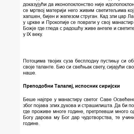
доказујући да иконопоклонство није идолопоклон
се мртвој материји него живим светитељима кој
хапшен, бијен и железом струган. Кад зли цар Л
у цркве и Прокопије се поврати у свој манастир
Божје где гледа с радошћу живе ангеле и светит
у IX веку.
Потоцима твојих суза бесплодну пустињу си о
своје таланте. Био си свећњак свету, сијајући с
наше.
Преподобни Талалеј, испосник сиријски
Беше најпре у манастиру светог Саве Освећено
због појава злих духова и страшилишта. Да би по
где проживе многе године, претрпевши много о
Богу дарова му Бог дар чудотворства, те учи
године.