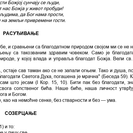
ти Божјој сунчају се људи,
т нас Божја у живот пробуди!
људима, да Бor нама прости,
 на земљи привремени гости.
РАСУЂИВАЊЕ
себе, и сравњени са благодатном природом својом ми се не 
ењу са такозваним здравим човеком. Само је благодат
рироде, у којој влада и управља благодат Божја. Вели св
остаје сав таман ако се не запали огњем. Тако и душа, по
лагодати Светога Духа, погашена је мрачна" (Беседа 59). К
сам што јесам (I Кор. 15, 10). Бити пак без благодати, зн
вога сопственог бића. Наше биће, наша личност утврђу
Бога и Богом.
, као на немоћне сенке, без стварности и без — ума.
СОЗЕРЦАЊЕ
) и то:
зе у лицу све