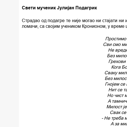
Свети мученик Јулијан Подагрик
Страдао од подагре те није могао ни стајати ни
ломачи, са својим учеником Кронионом, у време 
Простимо 
Сви смо ми
Не вред
Без мило
Грехови 
Кога Бо
Сваку мил
Без милост
Гнојем се 
Нит се т
Но чист 
A тамнич
Милост ј
Свак се
- He треба 
A за ми