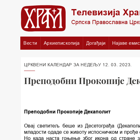
Вести
Архиепископија
Догађаји
Најаве емис
ЦРКВЕНИ КАЛЕНДАР ЗА НЕДЕЉУ 12. 03. 2023.
Преподобни Прокопије Де
Преподобни Прокопије Декаполит
Овај светитељ беше из Десетограђа (Декаполис
младости одаде се животу испосничком и прође с
Но када наста гоњење због икона од стране з