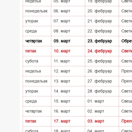
недеља
05. март
19. фебруар
Свети
понедељак
06. март
20. фебруар
Свети
уторак
07. март
21. фебруар
Свети
среда
08. март
22. фебруар
Свет
четвртак
09. март
23. фебруар
Обрет
петак
10. март
24. фебруар
Свети
субота
11. март
25. фебруар
Свет
недеља
12. март
26. фебруар
Преп
понедељак
13. март
27. фебруар
Преп
уторак
14. март
28. фебруар
Свет
среда
15. март
01. март
Свешт
четвртак
16. март
02. март
Свети
петак
17. март
03. март
Преп
субота
18. март
04. март
Свет