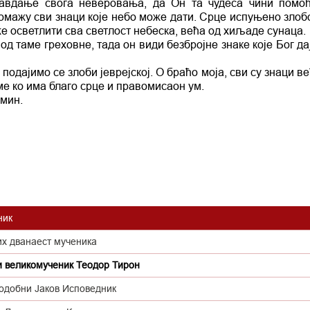
правдање свога неверовања, да Он та чудеса чини помо
 помажу сви знаци које небо може дати. Срце испуњено злоб
же осветлити сва светлост небеска, већа од хиљаде сунаца.
 од таме греховне, тада он види безбројне знаке које Бог д
подајимо се злоби јеврејској. О браћо моја, сви су знаци ве
ме ко има благо срце и правомисаон ум.
Амин.
ник
их дванаест мученика
и великомученик Теодор Тирон
одобни Јаков Исповедник