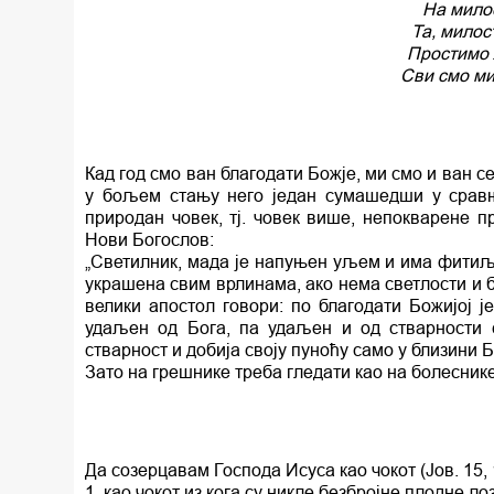
На милос
Та, милос
Простимо 
Сви смо ми
Кад год смо ван благодати Божје, ми смо и ван 
у бољем стању него један сумашедши у сравњ
природан човек, тј. човек више, непокварене п
Нови Богослов:
„Светилник, мада је напуњен уљем и има фитиљ, 
украшена свим врлинама, ако нема светлости и б
велики апостол говори: по благодати Божијој је
удаљен од Бога, па удаљен и од стварности с
стварност и добија своју пуноћу само у близини 
Зато на грешнике треба гледати као на болеснике
Да созерцавам Господа Исуса као чокот (Јов. 15, 1
1. као чокот из кога су никле безбројне плодне ло