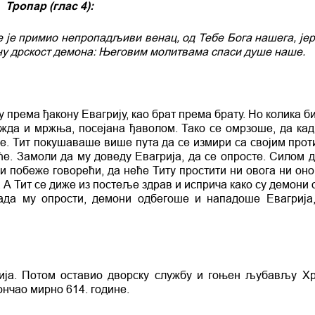
Тропар (глас 4):
е је примио непропадљиви венац, од Тебе Бога нашега, јер
ну дрскост демона: Његовим молитвама спаси душе наше.
према ђакону Евагрију, као брат према брату. Но колика б
жда и мржња, посејана ђаволом. Тако се омрзоше, да кад 
ље. Тит покушаваше више пута да се измири са својим прот
еће. Замоли да му доведу Евагрија, да се опросте. Силом 
и побеже говорећи, да неће Титу простити ни овога ни оно
у. А Тит се диже из постеље здрав и исприча како су демони
када му опрости, демони одбегоше и нападоше Евагрија
кија. Потом оставио дворску службу и гоњен љубављу Х
ончао мирно 614. године.