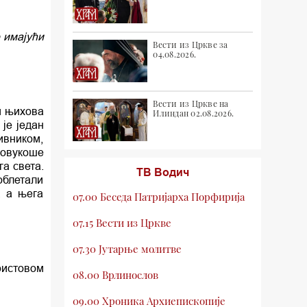
 имајући
Вести из Цркве за
04.08.2026.
Вести из Цркве на
и њихова
Илиндан 02.08.2026.
је један
ивником,
довукоше
га света.
ТВ Водич
 облетали
, а њега
07.00 Беседа Патријарха Порфирија
07.15 Вести из Цркве
07.30 Јутарње молитве
ристовом
08.00 Врлинослов
09.00 Хроника Архиепископије