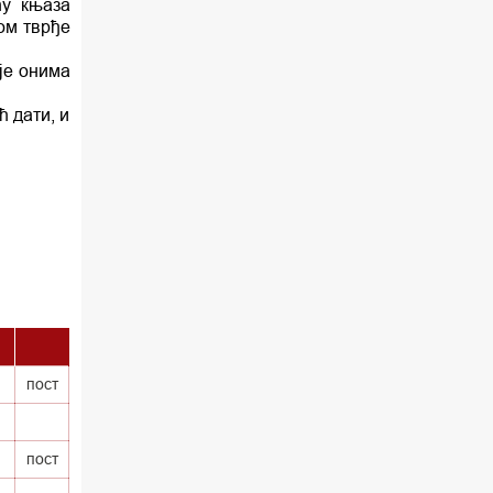
ћу књаза
ом тврђе
аје онима
ћ дати, и
пост
пост