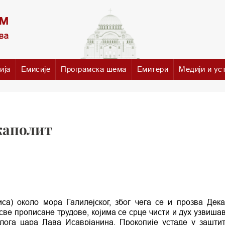
ија
Емисије
Програмска шема
Емитери
Медији и ус
каполит
а) около мора Галилејског, због чега се и прозва Дека
ве прописане трудове, којима се срце чисти и дух узвишава
лога цара Лава Исаврјанина, Прокопије устаде у заштит