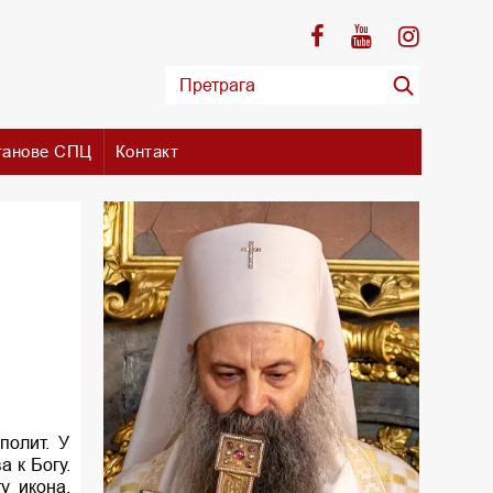
танове СПЦ
Контакт
полит. У
 к Богу.
у икона,