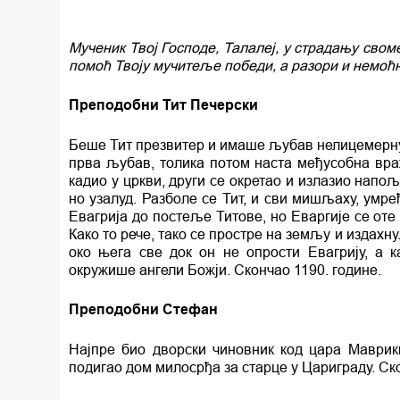
Мученик Твој Господе, Талалеј, у страдању свом
помоћ Твоју мучитеље победи, а разори и немоћ
Преподобни Тит Печерски
Беше Тит презвитер и имаше љубав нелицемерну 
прва љубав, толика потом наста међусобна вра
кадио у цркви, други се окретао и излазио напо
но узалуд. Разболе се Тит, и сви мишљаху, умр
Евагрија до постеље Титове, но Еваргије се оте 
Како то рече, тако се простре на земљу и издахн
око њега све док он не опрости Евагрију, а 
окружише ангели Божји. Скончао 1190. године.
Преподобни Стефан
Најпре био дворски чиновник код цара Маври
подигао дом милосрђа за старце у Цариграду. Ск