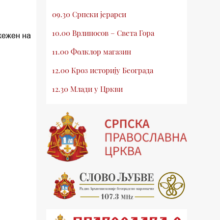
09.30 Српски јерарси
10.00 Врлиносов – Света Гора
жежен на
11.00 Фолклор магазин
12.00 Кроз историју Београда
12.30 Млади у Цркви
13.00 Приче из незаборава
13.30 Храм културе
14.00 Питања и одговори
15.03 Беседа Патријарха Порфирија
15.15 Молитве
15.30 Манастири на Косову и
Метохији