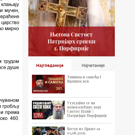
 клањају
и мучен,
овраћене
 царство
ао мирно
Његова Светост
Патријарх српски
г. Порфирије
м трудом
Најгледаније
Најчитаније
пасе душе
Тишина и самоћа I
Врлинослов
 чувеном
Угледајмо се на
ом гробљу
непоколебиву веру
Светог Илије |
ви према
Патријарх Порфирије
око 460.
Вести из Цркве за
03.08.2026.