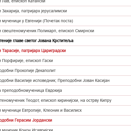
 Лав, епископ Катански
 Захарија, патријарх јерусалимски
 мученици у Евгенији (Почетак поста)
и свештеномученик Поликарп, епископ Смирнски
еније главе светог Јована Крститеља
 Тарасије, патријарх Цариградски
и Порфирије, епископ Гаски
одобни Прокопије Декаполит
одобни Василије исповедник; Преподобни Јован Касијан
а преподобномученица Евдокија
еномученик Теодот, епископ киринијски, на острву Кипру
 мученици Евтропије, Клеоник и Василиск
одобни Герасим Јордански
и мученик Конон Исавријски