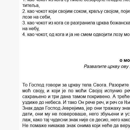
титеља,
2. као чокот који својим соком, крвљу својом, пој
лозе на себи,
3. као чокот из кога се разгранила црква божанс
на небу,
4. као чокот, од кога и ја не смем одвојити лозу м
о м
Развалите цркву ову и
То Господ говори за цркву тела Свога. Разорите 
моћ своју, и који је по моћи Својој испунио 
сахрањено и три дана тамом покривено. А трећег
уздиже до небеса. И тако Он рече реч, и реч се 
Знак даде Господ Јеврејима, јер они тражаху зна
дати, они му не повероваше, него збуњени и ус
лаж, како тај чудесни знак није се десио, него как
Не помаже никакав знак онима који неће да веруј