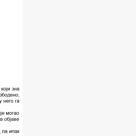
00.03 Црквена предавања и трибине
01.03 Хроника Архиепископије
01.30 Храм културе
02.03 Млади у Цркви
02.30 Бит – емисија Ненада Гугла
03.03 Фолклор магазин
04.00 Врлинослов
 који зна
05.00 Питања и одговори
збодено,
 него га
06.00 Црквена предавања и трибине
ије могао
а објаве
*најважније вести емитујемо на
сваки пун сат
, па ипак