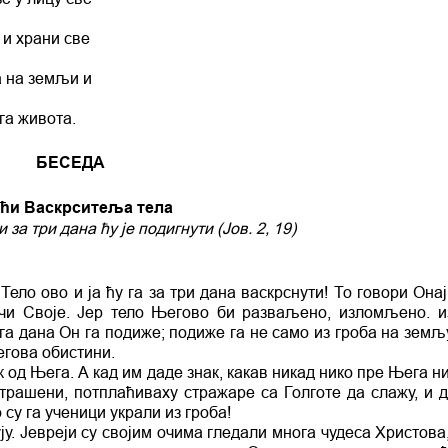
и и храни све
ка на земљи и
ога живота.
БЕСЕДА
оћи Васкрситеља тела
 за три дана ћу је подигнути (Јов. 2, 19)
Тело ово и ја ћу га за три дана васкрснути! То говори Онај
речи Своје. Јер тело Његово би разваљено, изломљено. и
а дана Он га подиже; подиже га не само из гроба на земљу
Његова обистини.
к од Њега. А кад им даде знак, какав никад нико пре Њега н
трашени, потплаћиваху стражаре са Голготе да слажу, и д
о су га ученици украли из гроба!
у. Јевреји су својим очима гледали многа чудеса Христова