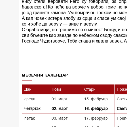
нису хтели веровати него су говорили, за о
ђаволскога! Ко неће да верује у добро, томе не
је од гранита камена. Ум помрачен грехом не мо
А кад човек истера злобу из срца и спасе ум свој
који хоће да верују — виде и верују.
О браћо моја, не грешимо се о милост Божју, и не 
сви бљеште као звезде по небеском своду свако
Господе Чудотворче, Теби слава и хвала вавек. 
MECEЧНИ КАЛЕНДАР
Дан
Нови
Стари
Праз
среда
01. март
15. фебруар
Свет
четвртак
02. март
16. фебруар
Свет
петак
03. март
17. фебруар
Преп