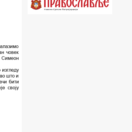
16.03 Српска историјска читанка
16.30 Тврђаве Дунава
17.03 Бит – емисија Ненада Гугла
17.30 Приче из незаборава
налазимо
18.03 Врлинослов
ан човек
. Симеон
19.03 Фолклор магазин
 изгледу
19.30 Вечерње молитве
ао што и
ачи бити
20.00 Вести из Цркве
је своју
20.15 Реч архијереја
20.30 Приче из незаборава
21.03 Питања и одговори
22.03 Живе речи - подкаст