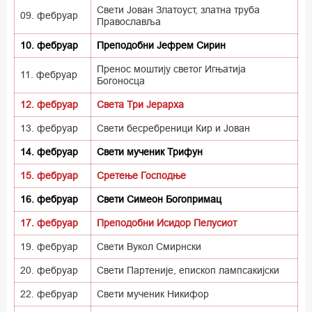
Свети Јован Златоуст, златна труба
09. фебруар
Православља
10. фебруар
Преподобни Јефрем Сирин
Пренос моштију светог Игњатија
11. фебруар
Богоносца
12. фебруар
Света Три Јерарха
13. фебруар
Свети бесребреници Кир и Јован
14. фебруар
Свети мученик Трифун
15. фебруар
Сретење Господње
16. фебруар
Свети Симеон Богопримац
17. фебруар
Преподобни Исидор Пелусиот
19. фебруар
Свети Вукол Смирнски
20. фебруар
Свети Партеније, епископ лампсакијски
22. фебруар
Свети мученик Никифор