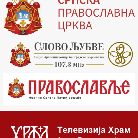
14.00 Питања и одговори
15.03 Беседа Патријарха Порфирија
15.15 Молитве
15.30 Манастири на Косову и Метохији
16.03 Српска историјска читанка
16.30 Тврђаве Дунава
17.03 Бит – емисија Ненада Гугла
17.30 Приче из незаборава
18.03 Врлинослов
19.03 Фолклор магазин
19.30 Вечерње молитве
20.00 Вести из Цркве
20.15 Реч архијереја