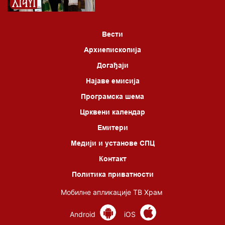
*најважније вести емитујемо на сваки пун сат
Вести
Архиепископија
Догађаји
Најаве емисија
Програмска шема
Црквени календар
Емитери
Медији и установе СПЦ
Контакт
Политика приватности
Мобилне апликације ТВ Храм
Android
iOS