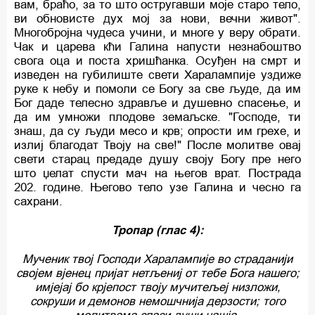
вам, браћо, за то што остругавши моје старо тело,
ви обновисте дух мој за нови, вечни живот".
Многобројна чудеса учини, и многе у веру обрати.
Чак и царева кћи Галина напусти незнабоштво
свога оца и поста хришћанка. Осуђен на смрт и
изведен на губилиште свети Харалампије уздиже
руке к небу и помоли се Богу за све људе, да им
Бог даде телесно здравље и душевно спасење, и
да им умножи плодове земаљске. "Господе, ти
знаш, да су људи месо и крв; опрости им грехе, и
излиј благодат Твоју на све!" После молитве овај
свети старац предаде душу своју Богу пре него
што џелат спусти мач на његов врат. Пострада
202. године. Његово тело узе Галина и чесно га
сахрани.
Тропар (глас 4):
Мученик твој Господи Харалампије во страданији
својем вјенец пријат нетљениј от тебе Бога нашего;
имјејај бо крјепост твоју мучитељеј низложи,
сокруши и демонов немошчнија дерзости; того