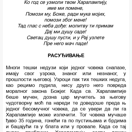
Ко год се узмоли твом Харалампију,
име ми помене,
Помози му, Боже, ради мука мојих,
помози због мене!
Тад глас c неба дође: молитву ти примам
Дај ми душу саде!
Светац душу пусти, и у Рај узлете
Пре него мач паде!
РАСУЂИВАЊЕ
Многи тешки недузи који једног човека сналазе,
имају свог узрока, знаног или незнаног, у
прошлости његовој. Узроци пак тих тешких недуга,
као рецимо лудила, нису друго него повреда
моралног закона Божјег. Када св. Харалампије
беше мучен, дозна цар мучитељ за његову
чудотворну моћ па нареди те доведоше преда њ
једног бесомучног човека, да се увери да ли га
Харалампије може излечити. Тог човека мучаше
ђаво 35 година, гонећи га по пустињама и брдима
и бацајући га у блата или у провале. Када се тај