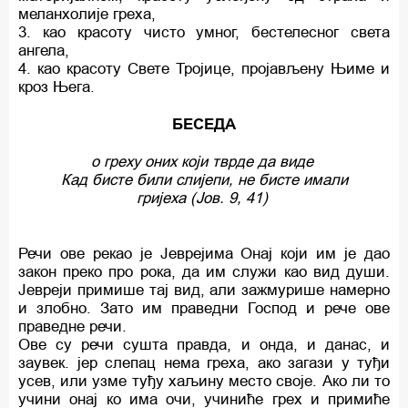
меланхолије греха,
3. као красоту чисто умног, бестелесног света
ангела,
4. као красоту Свете Тројице, пројављену Њиме и
кроз Њега.
БЕСЕДА
о греху оних који тврде да виде
Кад бисте били слијепи, не бисте имали
гријеха (Јов. 9, 41)
Речи ове рекао је Јеврејима Онај који им је дао
закон преко про рока, да им служи као вид души.
Јевреји примише тај вид, али зажмурише намерно
и злобно. Зато им праведни Господ и рече ове
праведне речи.
Ове су речи сушта правда, и онда, и данас, и
заувек. јер слепац нема греха, ако загази у туђи
усев, или узме туђу хаљину место своје. Ако ли то
учини онај ко има очи, учиниће грех и примиће