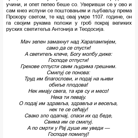
учини, и опет пепео беше со. Уверивши се у ово и
сам кнез испуни се поштовањем и љубављу према
Прохору светом, те кад овај умре 1107. године, он
га својим рукама положи у гроб покрај великих
руских светитеља Антонија и Теодосија.
Maч зелен замахнут над Харалампијем,
само да се спусти!
A светитељ клече, Богу молбу диже:
Господе отпусти!
Грехове отпусти свим људима грешним.
Смилуј се понова:
Труд им благослови, и подај на њиви
обиље плодова!
Нек имају свега, та крв су и месо!
Нека ти певају.
O подај им здравља, здравља и весеља,
нек те се ceћajy!
Свако зло одагнај, спаси их од беде,
Свима им се смилуј.
A пo смрти у Рај душе им уведи —
Господе помилуј!