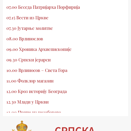
07.00 Беседа Патријарха Порфирија
07.15 Вести из Цркве
07.30 Јутарње молитве
08.00 Врлинослов
09.00 Хроника Архиепископије
09.30 Српски јерарси
10.00 Врлиносов – Света Гора
11.00 Фолклор магазин
12.00 Кроз историју Београда
12.30 Млади у Цркви
13.00 Приче из незаборава
13.30 Храм културе