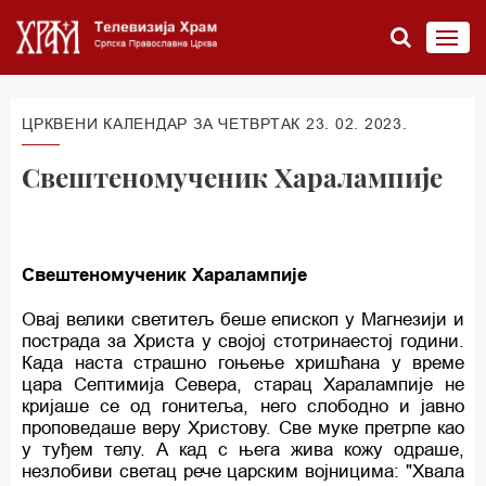
ЦРКВЕНИ КАЛЕНДАР ЗА ЧЕТВРТАК 23. 02. 2023.
Свештеномученик Харалампије
Свештеномученик Харалампије
Овај велики светитељ беше епископ у Магнезији и
пострада за Христа у својој стотринаестој години.
Када наста страшно гоњење хришћана у време
цара Септимија Севера, старац Харалампије не
кријаше се од гонитеља, него слободно и јавно
проповедаше веру Христову. Све муке претрпе као
у туђем телу. А кад с њега жива кожу одраше,
незлобиви светац рече царским војницима: "Хвала