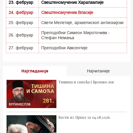
23. фебруар
Свештеномученик Харалампије
24. фебруар
​Свештеномученик Власије
25. фебруар
Свети Мелетије, архиепископ антиохијски
Преподобни Симеон Мироточиви -
26. фебруар
Стефан Немања
27. фебруар
Преподобни Авксентије
Најгледаније
Најчитаније
Тишина и самоћа I Врлинослов
Вести из Цркве за 04.08.2026.