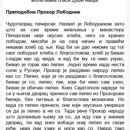
молитвама спаси души нашја.
Преподобни Прохор Лободник
Чудотворац печерски. Назват је Лободником зато
што за све време живљења у манастиру
Печерском није окусио хлеба, него се хранио
лободом, месећи је на свој начин и правећи
некакав хлеб од ње. Кад би он дао некоме од тог
свог лободног хлеба с благословом, хлеб је бивао
сладак као од меда; а кад би му га неко украо,
бивао је горак као пелен. Једно време када неста
соли у Русији, Прохор је раздавао народу пепео
као со. Пепео, који је он раздавао с благословом,
бивао је со; пепео, пак, који би неко сам узео,
бивао је обичан пепео. Кнез Свјатополк нареди те
се у његов дворац пренесе сав пепео из Прохорове
ћелије, без питања и благослова монахова. Но
када се пепео пренесе, они који окусише уверише
се да је пепео а не со. Тада рече Прохор народу
што долажаше њему за со, да иду сви у кнежев
дворац, па кад кнез избаци онај пепео из своје
куће, нека они узму и носе као со. Народ тако