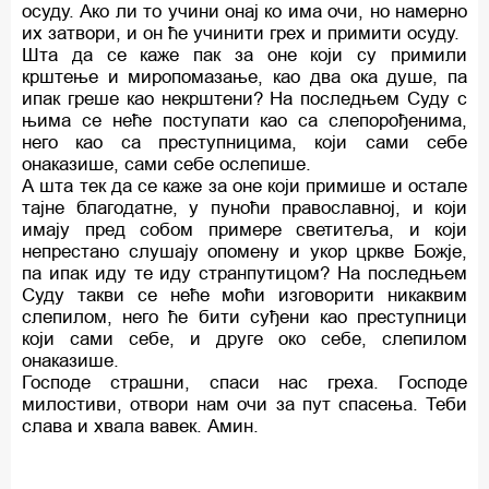
осуду. Ако ли то учини онај ко има очи, но намерно
их затвори, и он ће учинити грех и примити осуду.
Шта да се каже пак за оне који су примили
крштење и миропомазање, као два ока душе, па
ипак греше као некрштени? На последњем Суду с
њима се неће поступати као са слепорођенима,
него као са преступницима, који сами себе
онаказише, сами себе ослепише.
А шта тек да се каже за оне који примише и остале
тајне благодатне, у пуноћи православној, и који
имају пред собом примере светитеља, и који
непрестано слушају опомену и укор цркве Божје,
па ипак иду те иду странпутицом? На последњем
Суду такви се неће моћи изговорити никаквим
слепилом, него ће бити суђени као преступници
који сами себе, и друге око себе, слепилом
онаказише.
Господе страшни, спаси нас греха. Господе
милостиви, отвори нам очи за пут спасења. Теби
слава и хвала вавек. Амин.