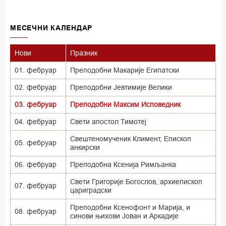
MECEЧНИ КАЛЕНДАР
Нови
Празник
01. фебруар
Преподобни Макарије Египатски
02. фебруар
Преподобни Јевтимије Велики
03. фебруар
Преподобни Максим Исповедник
04. фебруар
Свети апостол Тимотеј
Свештеномученик Климент, Eпископ
05. фебруар
анкирски
06. фебруар
Преподобна Ксенија Римљанка
Свети Григорије Богослов, архиепископ
07. фебруар
цариградски
Преподобни Ксенофонт и Марија, и
08. фебруар
синови њихови Јован и Аркадије