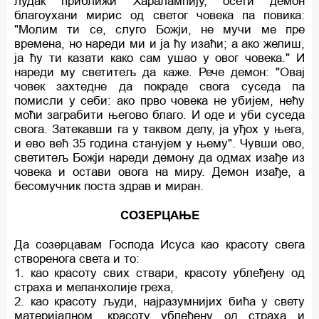
лудак приближи Харалампију, осети демон
благоухани мирис од светог човека па повика:
"Молим ти се, слуго Божји, не мучи ме пре
времена, но нареди ми и ја ћу изаћи; а ако желиш,
ја ћу ти казати како сам ушао у овог човека." И
нареди му светитељ да каже. Рече демон: "Овај
човек захтедне да покраде свога суседа па
помисли у себи: ако прво човека не убијем, нећу
моћи заграбити његово благо. И оде и уби суседа
свога. Затекавши га у таквом делу, ја уђох у њега,
и ево већ 35 година станујем у њему". Чувши ово,
светитељ Божји нареди демону да одмах изађе из
човека и остави овога на миру. Демон изађе, а
бесомучник поста здрав и миран.
СОЗЕРЦАЊЕ
Да созерцавам Господа Исуса као красоту свега
створенога света и то:
1. као красоту свих ствари, красоту ублеђену од
страха и меланхолије греха,
2. као красоту људи, најразумнијих бића у свету
материјалном, красоту ублеђену од страха и