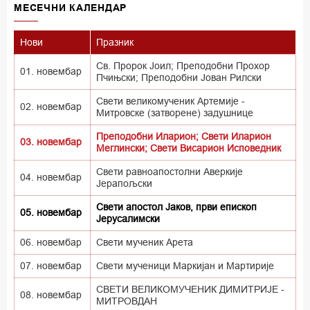
MECEЧНИ КАЛЕНДАР
Нови
Празник
Св. Пророк Јоил; Преподобни Прохор
01. новембар
Пчињски; Преподобни Јован Рилски
Свети великомученик Артемије -
02. новембар
Митровске (затворене) задушнице
Преподобни Иларион; Свети Иларион
03. новембар
Меглински; Свети Висарион Исповедник
Свети равноапостолни Аверкије
04. новембар
Јерапољски
Свети апостол Јаков, први епископ
05. новембар
Јерусалимски
06. новембар
Свети мученик Арета
07. новембар
Свети мученици Маркијан и Мартирије
СВЕТИ ВЕЛИКОМУЧЕНИК ДИМИТРИЈЕ -
08. новембар
МИТРОВДАН