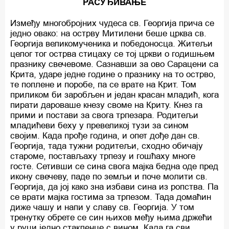
РАСУЂИВАЊЕ
Између многобројних чудеса св. Георгија прича се
једно овако: на острву Митилени беше црква св.
Георгија великомученика и победоносца. Житељи
целог тог острва стицаху се тој цркви о годишњем
празнику свечевоме. Сазнавши за ово Сарацени са
Крита, ударе једне године о празнику на то острво,
те поплене и поробе, па се врате на Крит. Том
приликом би заробљен и један красан младић, кога
пирати дароваше кнезу своме на Криту. Кнез га
прими и постави за свога трпезара. Родитељи
младићеви беху у превеликој тузи за сином
својим. Када прође година, и опет дође дан св.
Георгија, тада тужни родитељи, сходно обичају
староме, постављаху трпезу и гошћаху многе
госте. Сетивши се сина свога мајка бедна оде пред
икону свечеву, паде по земљи и поче молити св.
Георгија, да јој како зна избави сина из ропства. Па
се врати мајка гостима за трпезом. Тада домаћин
диже чашу и напи у славу св. Георгија. У том
тренутку обрете се син њихов међу њима држећи
у руци једно стакленце с вином. Када га сви