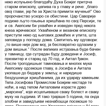
неко испуњено благодаћу Духа Божјег притрча
старом епископу, целива га у главу и рече: „благо
овој глави, јер ће за Христа примити мучење!” Ово
пророчанство ускоро се обистини. Цар Саворије
подиже љуто гоњење хришћана по свој Персији, те
и св. Акепсим би ухваћен и изведен пред некога
кнеза жречевског. Ухваћеном и везаном епископу
приступи неко од његових домаћих и упита, шта
заповеда у погледу дома. Светитељ му одговори:
„то више није дом мој, ја бесповратно одлазим у
дом вишњи.” После великих истјазања буде бачен
у тамницу, где сутрадан буду доведени и Јосиф,
презвитер и старац од 70 год, и Аитал ђакон.
После трогодишњег тамновања и многих мука
Акепсиму одсекоше главу, а Јосифа и Аитала
укопаше до бедара у земљу, и наредише
бездушници хришћанима, да их ударају камењем.
Тела Јосифова Промислом Божјим нестаде те
ноћи, а над телом Аиталовим израсте дрво
„марсина”, које исцељиваше сваку болест и сваку
муку на људима. И тако трајаше 5 година, па онда
злобни и завидљиви незнабошци посекоше то