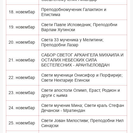
Преподобномученик Галактион и
18. новембар
Епистима
Свети Павле Исповедник; Преподобни
19. новембар
Варлам Хутински
Света 33 мученика у Мелитини;
20. новембар
Преподобни Лазар
САБОР СВЕТОГ АРХАНГЕЛА МИХАИЛА И
21. новембар
ОСТАЛИХ НЕБЕСКИХ СИЛА
БЕСТЕЛЕСНИХ - АРАНЂЕЛОВДАН
Свети мученици Онисифор и Порфирије;
22. новембар
Свети Нектарије Егински
Свети апостоли Олимп, Ераст, Родион и
23. новембар
други с њима
Свети мученик Мина; Свети краљ Стефан
24. новембар
Дечански - Мратиндан
Свети Јован Милостиви; Преподобни Нил
25. новембар
Синајски