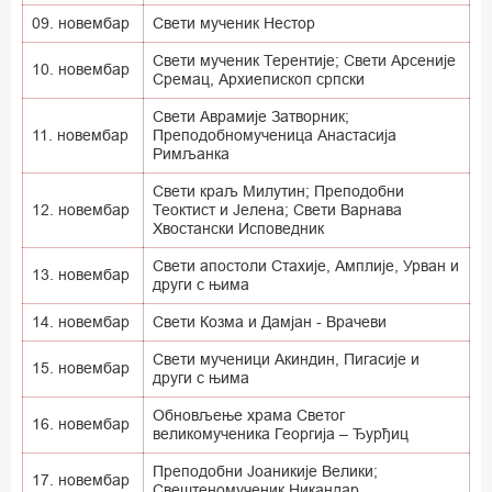
09. новембар
Свети мученик Нестор
Свети мученик Терентије; Свети Арсеније
10. новембар
Сремац, Архиепископ српски
Свети Аврамије Затворник;
11. новембар
Преподобномученица Анастасија
Римљанка
Свети краљ Милутин; Преподобни
12. новембар
Теоктист и Јелена; Свети Варнава
Хвостански Исповедник
Свети апостоли Стахије, Амплије, Урван и
13. новембар
други с њима
14. новембар
Свети Козма и Дамјан - Врачеви
Свети мученици Акиндин, Пигасије и
15. новембар
други с њима
Обновљење храма Светог
16. новембар
великомученика Георгија – Ђурђиц
Преподобни Јоаникије Велики;
17. новембар
Свештеномученик Никандар