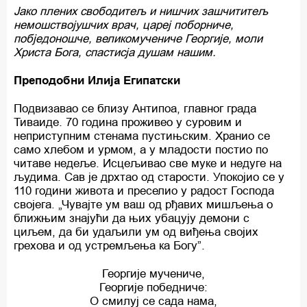
Јако плених свободитељ и нишчих зашчититељ
немошствојушчих врач, цареј поборниче,
побједоношче, великомучениче Георгије, моли
Христа Бога, спастисја душам нашим.
Преподобни Илија Египатски
Подвизавао се близу Антипоа, главног града
Тиваиде. 70 година проживео у суровим и
неприступним стенама пустињским. Хранио се
само хлебом и урмом, а у младости постио по
читаве недеље. Исцељивао све муке и недуге на
људима. Сав је дрхтао од старости. Упокојио се у
110 години живота и преселио у радост Господа
својега. „Чувајте ум ваш од рђавих мишљења о
ближњим знајући да њих убацују демони с
циљем, да би удаљили ум од виђења својих
грехова и од устремљења ка Богу”.
Георгије мучениче,
Георгије победниче:
О смилуј се сада нама,