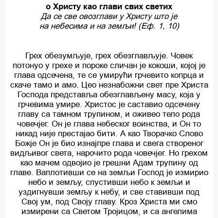
о Христу као глави свих светих
Да се све овозглави у Христу што је
на небесима и на земљи! (Еф. 1, 10)
Грех обезумљује, грех обезглављује. Човек
потонуо у грехе и пороке сличан је кокоши, којој је
глава одсечена, те се умирући грчевито копрца и
скаче тамо и амо. Цео незнабожни свет пре Христа
Господа представља обезглављену масу, која у
грчевима умире. Христос је саставио одсечену
главу са тамном трупином, и оживео тело рода
човечјег. Он је глава небеског воинства, и Он то
никад није престајао бити. А као Творачко Слово
Божје Он је био изнајпре глава и свега створеног
видљивог света, нарочито рода човечјег. Но грехом
као мачем одвојио је грешни Адам трупину од
главе. Ваплотивши се на земљи Господ је измирио
небо и земљу, спустивши небо к земљи и
уздигнувши земљу к небу, и све ставивши под
Свој ум, под Своју главу. Кроз Христа ми смо
измирени са Светом Тројицом, и са ангелима