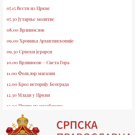
07.15 Вести из Цркве
07.30 Јутарње молитве
08.00 Врлинослов
09.00 Хроника Архиепископије
09.30 Српски јерарси
10.00 Врлиносов – Света Гора
11.00 Фолклор магазин
12.00 Кроз историју Београда
12.30 Млади у Цркви
13.00 Приче из незаборава
13.30 Храм културе
14.00 Питања и одговори