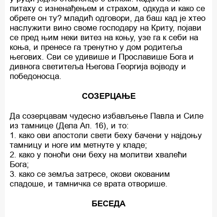
питаху с изненађењем и страхом, одкуда и како се
обрете он ту? младић одговори, да баш кад је хтео
наслужити вино своме господару на Криту, појави
се пред њим неки витез на коњу, узе га к себи на
коња, и пренесе га тренутно у дом родитеља
његових. Сви се удивише и Прославише Бога и
дивнога светитеља Његова Георгија војводу и
победоносца.
СОЗЕРЦАЊЕ
Да созерцавам чудесно избављење Павла и Силе
из тамнице (Дела Ап. 16), и то:
1. како ови апостоли свети беху бачени у најдоњу
тамницу и ноге им метнуте у кладе;
2. како у поноћи они беху на молитви хвалећи
Бога;
3. како се земља затресе, окови окованим
спадоше, и тамничка се врата отворише.
БЕСЕДА