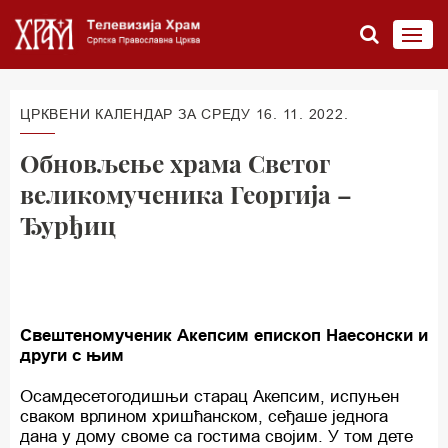
ЦРКВЕНИ КАЛЕНДАР ЗА СРЕДУ 16. 11. 2022.
Обновљење храма Светог
великомученика Георгија –
Ђурђиц
Свештеномученик Акепсим епископ Наесонски и
други с њим
Осамдесетогодишњи старац Акепсим, испуњен
сваком врлином хришћанском, сеђаше једнога
дана у дому своме са гостима својим. У том дете