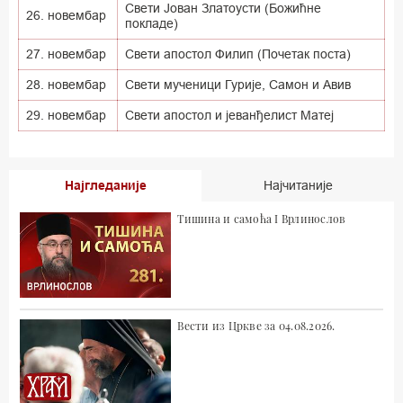
Свети Јован Златоусти (Божићне
26. новембар
покладе)
27. новембар
Свети апостол Филип (Почетак поста)
28. новембар
Свети мученици Гурије, Самон и Авив
29. новембар
Свети апостол и јеванђелист Матеј
Најгледаније
Најчитаније
Тишина и самоћа I Врлинослов
Вести из Цркве за 04.08.2026.