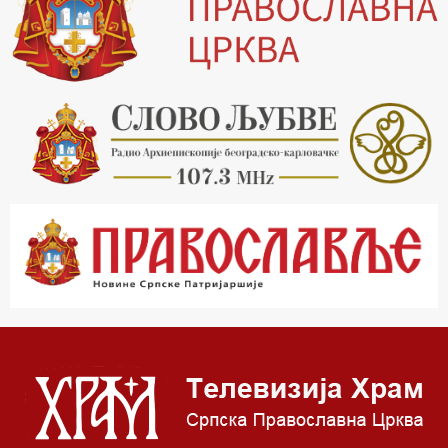
15.03 Беседа Патријарха Порфирија
15.15 Молитве
15.30 Манастири на Косову и Метохији
16.03 Српска историјска читанка
16.30 Тврђаве Дунава
17.03 Бит – емисија Ненада Гугла
17.30 Приче из незаборава
18.03 Врлинослов
19.03 Фолклор магазин
19.30 Вечерње молитве
20.00 Вести из Цркве
20.15 Реч архијереја
20.30 Приче из незаборава