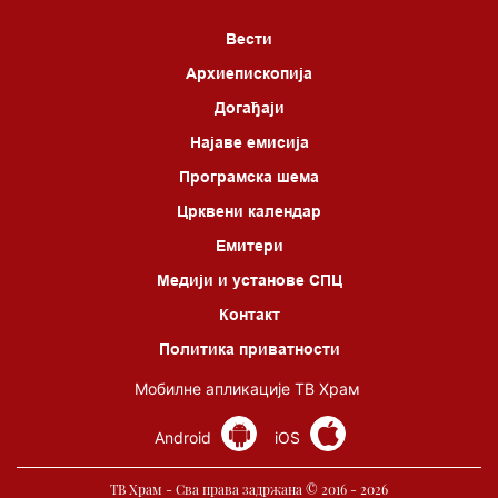
*најважније вести емитујемо на сваки пун сат
Вести
Архиепископија
Догађаји
Најаве емисија
Програмска шема
Црквени календар
Емитери
Медији и установе СПЦ
Контакт
Политика приватности
Мобилне апликације ТВ Храм
Android
iOS
ТВ Храм - Сва права задржана © 2016 - 2026