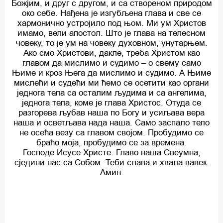
Божјим, и друг с другом, и са створеном природом
око себе. Нађена је изгубљена глава и све се
хармонично устројило под њом. Ми ум Христов
имамо, вели апостол. Што је глава на телесном
човеку, то је ум на човеку духовном, унутарњем.
Ако смо Христови, дакле, треба Христом као
главом да мислимо и судимо – о свему само
Њиме и кроз Њега да мислимо и судимо. А Њиме
мислећи и судећи ми ћемо се осетити као органи
једнога тела са осталим људима и са ангелима,
једнога тела, коме је глава Христос. Отуда се
разгорева љубав наша по Богу и усиљава вера
наша и осветљава нада наша. Само заспало тело
не осећа везу са главом својом. Пробудимо се
браћо моја, пробудимо се за времена.
Господе Исусе Христе. Главо наша Свеумна,
сједини нас са Собом. Теби слава и хвала вавек.
Амин.