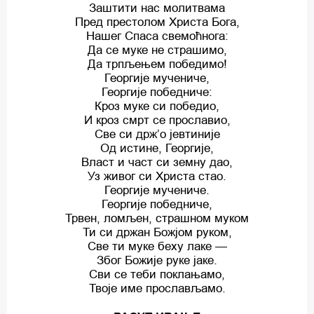
Заштити нас молитвама
Пред престолом Христа Бога,
Нашег Спаса свемоћнога:
Да се муке не страшимо,
Да трпљењем победимо!
Георгије мучениче,
Георгије победниче:
Кроз муке си победио,
И кроз смрт се прославио,
Све си држ’о јевтиније
Од истине, Георгије,
Власт и част си земну дао,
Уз живог си Христа стао.
Георгије мучениче.
Георгије победниче,
Трвен, ломљен, страшном муком
Ти си држан Божјом руком,
Све ти муке беху лаке —
Због Божије руке јаке.
Сви се теби поклањамо,
Твоје име прослављамо.