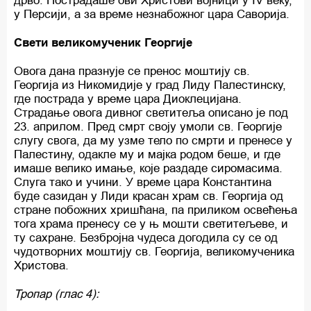
дрво. Пострадаше ови Христови војници у IV веку,
у Персији, а за време незнабожног цара Саворија.
Свети великомученик Георгије
Овога дана празнује се пренос моштију св.
Георгија из Никомидије у град Лиду Палестинску,
где пострада у време цара Диоклецијана.
Страдање овога дивног светитеља описано је под
23. априлом. Пред смрт своју умоли св. Георгије
слугу свога, да му узме тело по смрти и пренесе у
Палестину, одакле му и мајка родом беше, и где
имаше велико имање, које раздаде сиромасима.
Слуга тако и учини. У време цара Константина
буде сазидан у Лиди красан храм св. Георгија од
стране побожних хришћана, па приликом освећења
тога храма пренесу се у њ мошти светитељеве, и
ту сахране. Безбројна чудеса догодила су се од
чудотворних моштију св. Георгија, великомученика
Христова.
Тропар (глас 4):