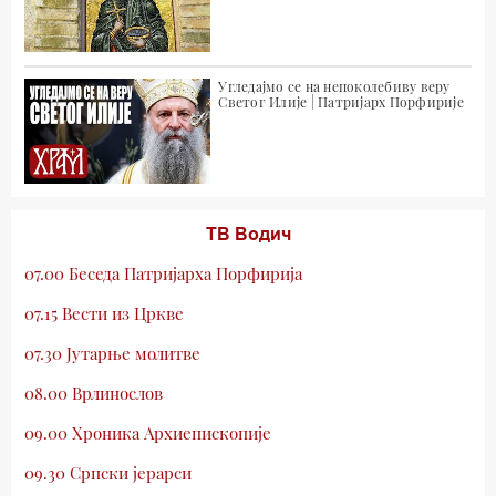
Угледајмо се на непоколебиву веру
Светог Илије | Патријарх Порфирије
ТВ Водич
07.00 Беседа Патријарха Порфирија
07.15 Вести из Цркве
07.30 Јутарње молитве
08.00 Врлинослов
09.00 Хроника Архиепископије
09.30 Српски јерарси