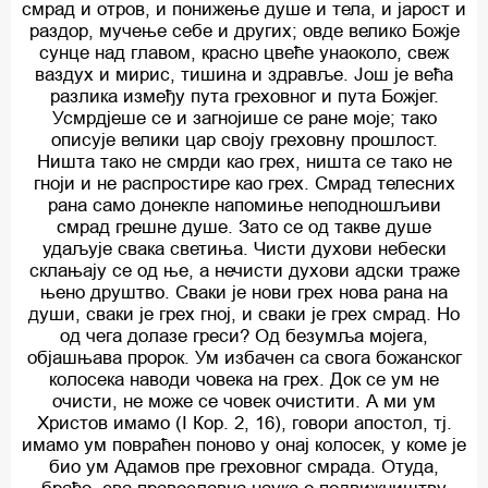
смрад и отров, и понижење душе и тела, и јарост и
раздор, мучење себе и других; овде велико Божје
сунце над главом, красно цвеће унаоколо, свеж
ваздух и мирис, тишина и здравље. Још је већа
разлика између пута греховног и пута Божјег.
Усмрдјеше се и загнојише се ране моје; тако
описује велики цар своју греховну прошлост.
Ништа тако не смрди као грех, ништа се тако не
гноји и не распростире као грех. Смрад телесних
рана само донекле напомиње неподношљиви
смрад грешне душе. Зато се од такве душе
удаљује свака светиња. Чисти духови небески
склањају се од ње, а нечисти духови адски траже
њено друштво. Сваки је нови грех нова рана на
души, сваки је грех гној, и сваки је грех смрад. Но
од чега долазе греси? Од безумља мојега,
објашњава пророк. Ум избачен са свога божанског
колосека наводи човека на грех. Док се ум не
очисти, не може се човек очистити. А ми ум
Христов имамо (I Кор. 2, 16), говори апостол, тј.
имамо ум повраћен поново у онај колосек, у коме је
био ум Адамов пре греховног смрада. Отуда,