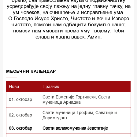
браћо, сва православна наука о подвижништву
усредсређује своју пажњу на једну главну тачку, на
ум човеков, на очишћење и исправљење ума.
О Господе Исусе Христе, Чистото и вечни Изворе
чистоте, помози нам одбацити безумље наше;
помози нам умовати према уму Твојему. Теби
слава и хвала вавек. Амин.
MECEЧНИ КАЛЕНДАР
Нови
Празник
Свети Евменије Гортински; Света
01. октобар
мученица Ариадна
Свети мученици Трофим, Саватије и
02. октобар
Доримедонт
03. октобар
Свети великомученик Јевстатије