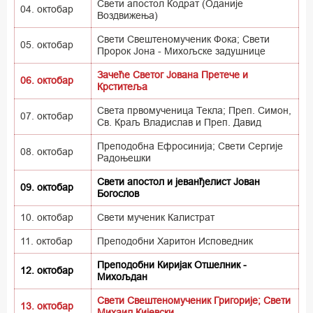
Свети апостол Кодрат (Оданије
04. октобар
Воздвижења)
Свети Свештеномученик Фока; Свети
05. октобар
Пророк Јона - Михољске задушнице
Зачеће Светог Јована Претече и
06. октобар
Крститеља
Света првомученица Текла; Преп. Симон,
07. октобар
Св. Краљ Владислав и Преп. Давид
Преподобна Ефросинија; Свети Сергије
08. октобар
Радоњешки
Свети апостол и јеванђелист Јован
09. октобар
Богослов
10. октобар
Свети мученик Калистрат
11. октобар
Преподобни Харитон Исповедник
Преподобни Киријак Отшелник -
12. октобар
Михољдан
Свети Свештеномученик Григорије; Свети
13. октобар
Михаил Кијевски