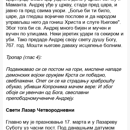
Маманта. Андреј уђе у цркву, стаде пред цара, и
јавно га пред свима укори. „Боље би ти било,
царе, да гледаш војничке послове и да народом
управљаш него да гониш Христа и слуге Његове".
Због тога би св. Андреј много бијен и мучен и
вучен по улицама. Неки јеретик удари га секиром и
уби. Тако предаде Андреј своју свету душу Богу,
767. год. Мошти његове даваху исцелење болним.
Тропар (глас 4):
Подвижавао си се постом на гори, мислене нападе
демонских војски оружјем Крста си победио,
свеблажени. Опет си се ка страдању храброшћу
обукао, убивши Копронима мачем вере: И због
обоје си увенчан од Бога, свеславни
препободномучениче Андреју.
Свети Лазар Четвородневни
Главно му је празновање 17. марта и у Лазареву
Суботу уз часни пост. Под данашњим датумом