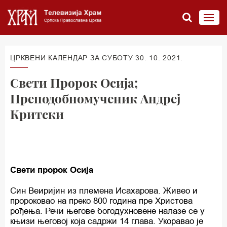
ЦРКВЕНИ КАЛЕНДАР ЗА СУБОТУ 30. 10. 2021.
Свети Пророк Осија;
Преподобномученик Андреј
Критски
Свети пророк Осија
Син Веиријин из племена Исахарова. Живео и
пророковао на преко 800 година пре Христова
рођења. Речи његове богодухновене налазе се у
књизи његовој која садржи 14 глава. Укоравао је