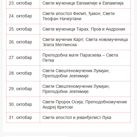
23. октобар
Свети мученици Евлампије и Евлампија
Свети апостол Филип, ђакон; Свети
24. октобар
Теофан Начертани
25. октобар
Свети мученици Тарах, Пров и Андроник
Свети мученик Карп; Света новомученица
26. октобар
Злата Меглинска
Преподобна мати Параскева – Света
27. октобар
Петка
Свети Свештеномученик Лукијан;
28. октобар
Преподобни Јевтимије
Свети Свештеномученик Лукијан;
29. октобар
Преподобни Јевтимије
Свети Пророк Осија; Преподобномученик
30. октобар
Андреј Критски
31. октобар
Свети апостол и јеванђелист Лука