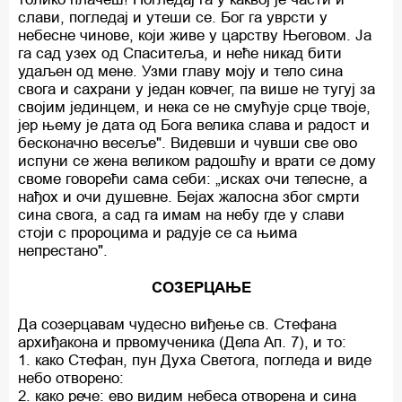
слави, погледај и утеши се. Бог га уврсти у
небесне чинове, који живе у царству Његовом. Ја
га сад узех од Спаситеља, и неће никад бити
удаљен од мене. Узми главу моју и тело сина
свога и сахрани у један ковчег, па више не тугуј за
својим јединцем, и нека се не смућује срце твоје,
јер њему је дата од Бога велика слава и радост и
бесконачно весеље". Видевши и чувши све ово
испуни се жена великом радошћу и врати се дому
своме говорећи сама себи: „исках очи телесне, а
нађох и очи душевне. Бејах жалосна због смрти
сина свога, а сад га имам на небу где у слави
стоји с пророцима и радује се са њима
непрестано".
СОЗЕРЦАЊЕ
Да созерцавам чудесно виђење св. Стефана
архиђакона и првомученика (Дела Ап. 7), и то:
1. како Стефан, пун Духа Светога, погледа и виде
небо отворено:
2. како рече: ево видим небеса отворена и сина