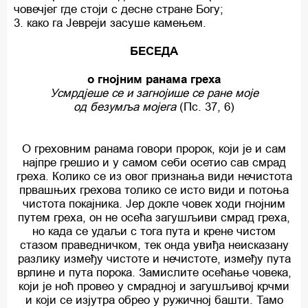
човечјег где стоји с десне стране Богу;
3. како га Јевреји засуше камењем.
БЕСЕДА
о гнојним ранама греха
Усмрдјеше се и загнојише се ране моје
од безумља мојега
(Пс. 37, 6)
О греховним ранама говори пророк, који је и сам
најпре грешио и у самом себи осетио сав смрад
греха. Колико се из овог признања види нечистота
првашњих грехова толико се исто види и потоња
чистота покајника. Јер докле човек ходи гнојним
путем греха, он не осећа загушљиви смрад греха,
но када се удаљи с тога пута и крене чистом
стазом праведничком, тек онда увиђа неисказану
разлику између чистоте и нечистоте, између пута
врлине и пута порока. Замислите осећање човека,
који је ноћ провео у смрадној и загушљивој крчми
и који се изјутра обрео у ружичној башти. Тамо