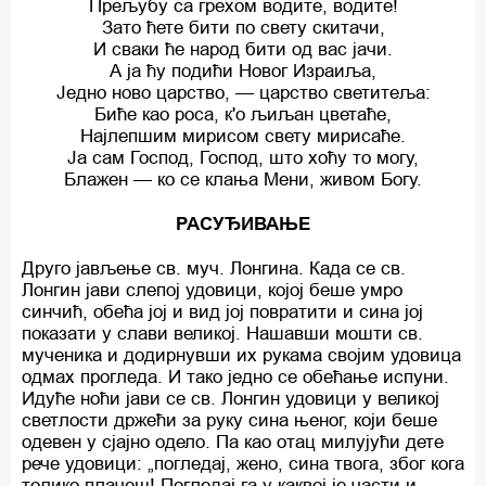
Прељубу са грехом водите, водите!
Зато ћете бити по свету скитачи,
И сваки ће народ бити од вас јачи.
А ја ћу подићи Новог Израиља,
Једно ново царство, — царство светитеља:
Биће као роса, к'о љиљан цветаће,
Најлепшим мирисом свету мирисаће.
Ја сам Господ, Господ, што хоћу то могу,
Блажен — ко се клања Мени, живом Богу.
РАСУЂИВАЊЕ
Друго јављење св. муч. Лонгина. Када се св.
Лонгин јави слепој удовици, којој беше умро
синчић, обећа јој и вид јој повратити и сина јој
показати у слави великој. Нашавши мошти св.
мученика и додирнувши их рукама својим удовица
одмах прогледа. И тако једно се обећање испуни.
Идуће ноћи јави се св. Лонгин удовици у великој
светлости држећи за руку сина њеног, који беше
одевен у сјајно одело. Па као отац милујући дете
рече удовици: „погледај, жено, сина твога, због кога
толико плачеш! Погледај га у каквој је части и