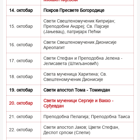
14. октобар
Покров Пресвете Богородице
Свети Свештеномученик Кипријан;
15. октобар
Преподобни Андреј; Св. Пајсије
(Јањевац), патријарх Пећки
Свети Свештеномученик Дионисије
16. октобар
Ареопагит
Свети Стефан и Преподобна Јелена -
17. октобар
Јелисавета (Штиљановић)
Света мученица Харитина; Св.
18. октобар
Свештеномученик Дионисије
19. октобар
Свети апостол Тома - Томиндан
Свети мученици Сергије и Вакхо -
20. октобар
Срђевдан
21. октобар
Преподобна Пелагија; Преподобна Таиса
Свети апостол Јаков; Цвети Стефан,
22. октобар
Деспот српски (Слепи)