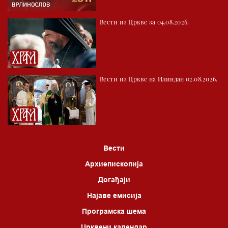
02.03 Млади у Цркви
Вести из Цркве за 04.08.2026.
02.30 Бит – емисија Ненада Гугла
03.03 Фолклор магазин
04.00 Врлинослов
Вести из Цркве на Илиндан 02.08.2026.
05.00 Питања и одговори
06.00 Црквена предавања и трибине
*најважније вести емитујемо на сваки пун сат
Вести
Архиепископија
Догађаји
Најаве емисија
Програмска шема
Црквени календар