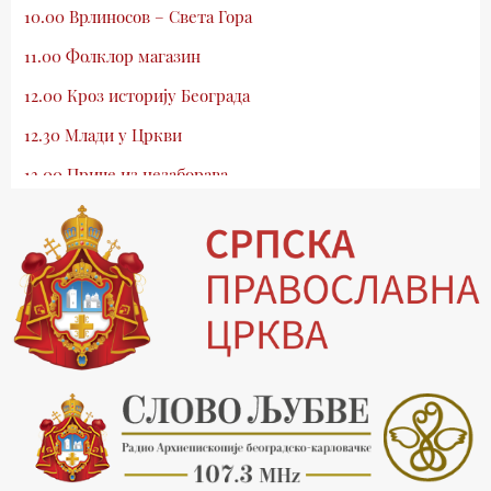
10.00 Врлиносов – Света Гора
11.00 Фолклор магазин
12.00 Кроз историју Београда
12.30 Млади у Цркви
13.00 Приче из незаборава
13.30 Храм културе
14.00 Питања и одговори
15.03 Беседа Патријарха Порфирија
15.15 Молитве
15.30 Манастири на Косову и Метохији
16.03 Српска историјска читанка
16.30 Тврђаве Дунава
17.03 Бит – емисија Ненада Гугла