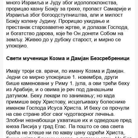
много Израиља и Јуду због идолопоклонства,
прорицао казну Божју за грехе, пропаст Самарије и
Израиља због богоодступништва, али и милост
Божју колену Јудину. Прорицао укидање и
престанак старозаветне жртве, и долазак Господа,
и богатство дарова, које ће Он донети Собом на
земљу. Живео до у дубоку старост, и мирно се
упокојио.
Свети мученици Козма и Дамјан Безсребреници
Имају троји св. врачи, по имену Козма и Дамјан.
Једни се мирно упокојише 1. новембра, други
бише каменовани у Риму 1. јула, а ови трећи беху
из Арабије, и о овима је реч под данашњим
датумом. Беху лекари по занимању; но када
примише веру Христову, исцељиваху болеснике
именом Господа Исуса Христа. И беху се прочули
на све стране због свог чудотворног лечења.
Злобни незнабошци ухватише их и одведоше пред
кнеза Лисија у град Егас. Па пошто се ова света
браћа не хтеше ни по какву цену одрећи Христа,