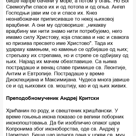
бише најпре бачени у море, а потом у огањ. Но Бог
Свемогући спасе их и од потопа и од огња. Ангел
Господњи јави им се и спасе их. Кнез
незнабожачки приписиваше то некој њиховој
враџбини. А они му одговорише: „никакву
враџбину ми нити знамо нити потребујемо, него
имамо силу Христову, која спасава и нас и свакога
ко призива пресвето име Христово". Тада их
удараху камењем, но камење се одбијаше од њих;
стрељаху их стрелама, но и стреле се одбијаху од
њих. Најзад их мачем обезглавише. Са њима
пострадаше и венац славе примише св. Леонтије,
Антим и Евтропије. Пострадаше у време
Диоклецијана и Максимијана. Чудеса многа јавише
се и од њихових св. моштију, као и од њих живих.
Преподобномученик Андреј Критски
Хрићанин по роду, и свештеник хришћански. У
време гоњења икона показао се велики поборник
иконопоштовања. Да би изобличио опаког цара
Копронима због иконоборства, оде св. Андреј у
Цариград. Беше цар једнога дана у цркви св. муч.