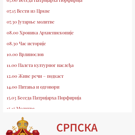
07.15 Вести из Цркве
07.30 Јутарње молитве
08.00 Хроника Архиепископије
08.30 Час историје
10.00 Врлинослов
11.00 Палета културног наслеђа
12.00 Живе речи – подкаст
14.00 Питања и одговори
15.03 Беседа Патријарха Порфирија
15.15 Молитве
15.30 Млади у Цркви
16.03 Српски јерарси