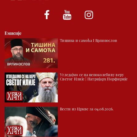
01.03 Српски јерарси
01.30 Хроника Архиепископије
02.00 Тврђаве Дунава
Емисије
02.30 Млади у Цркви
Тишина и самоћа I Врлинослов
03.03 Палета културног наслеђа
04.00 Час историје
05.30 Храм културе
Угледајмо се на непоколебиву веру
06.00 Црквена предавања и трибине
Светог Илије | Патријарх Порфирије
*најважније вести емитујемо на сваки пун сат
Вести из Цркве за 04.08.2026.