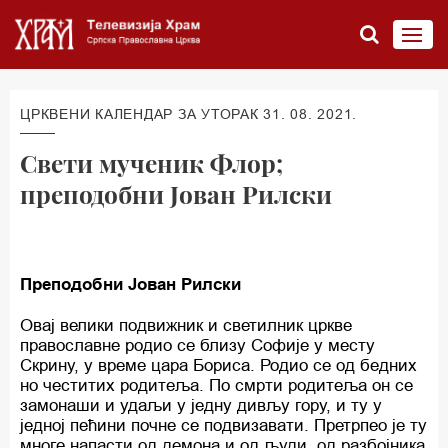
ЦРКВЕНИ КАЛЕНДАР ЗА УТОРАК 31. 08. 2021.
Свети мученик Флор;
преподобни Јован Рилски
Преподобни Јован Рилски
Овај велики подвижник и светилник цркве
православне родио се близу Софије у месту
Скрину, у време цара Бориса. Родио се од бедних
но честитих родитеља. По смрти родитеља он се
замонаши и удаљи у једну дивљу гору, и ту у
једној пећини почне се подвизавати. Претрпео је ту
многе напасти од демона и од људи, од разбојника