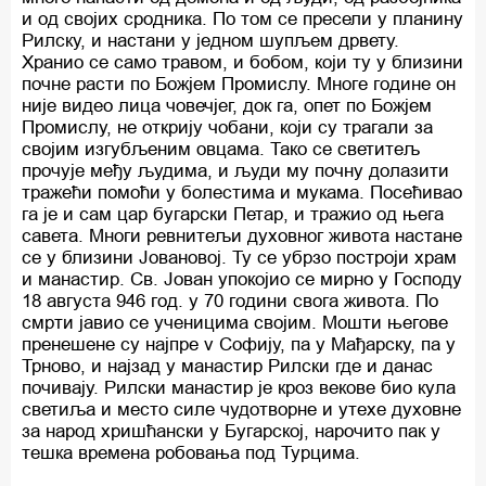
и од својих сродника. По том се пресели у планину
Рилску, и настани у једном шупљем дрвету.
Хранио се само травом, и бобом, који ту у близини
почне расти по Божјем Промислу. Многе године он
није видео лица човечјег, док га, опет по Божјем
Промислу, не открију чобани, који су трагали за
својим изгубљеним овцама. Тако се светитељ
прочује међу људима, и људи му почну долазити
тражећи помоћи у болестима и мукама. Посећивао
га је и сам цар бугарски Петар, и тражио од њега
савета. Многи ревнитељи духовног живота настане
се у близини Јовановој. Ту се убрзо построји храм
и манастир. Св. Јован упокојио се мирно у Господу
18 августа 946 год. у 70 години свога живота. По
смрти јавио се ученицима својим. Мошти његове
пренешене су најпре v Софију, па у Мађарску, па у
Трново, и најзад у манастир Рилски где и данас
почивају. Рилски манастир је кроз векове био кула
светиља и место силе чудотворне и утехе духовне
за народ хришћански у Бугарској, нарочито пак у
тешка времена робовања под Турцима.