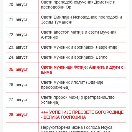
Свети преподобномученик Дометије и
20. август
преподобни Ор
Свети Емилијан Исповедник; преподобни
21. август
Зосим Тумански
Свети апостол Матија и свети мученик
22. август
Антоније
23. август
Свети мученик и архиђакон Лаврентије
24. август
Свети мученик и архиђакон Евпло
Свети мученици Фотије; Аникита и други с
25. август
њима
Свети мученик Иполит (Оданије
26. август
преображења)
Свети пророк Михеј (Претпразништво
27. август
Успенија)
+++ УСПЕНИЈЕ ПРЕСВЕТЕ БОГОРОДИЦЕ
28. август
- ВЕЛИКА ГОСПОЈИНА
Нерукотворена икона Господа Исуса