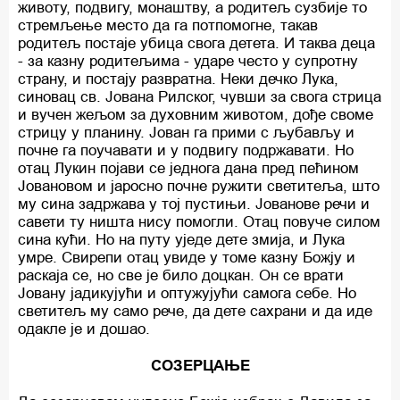
животу, подвигу, монаштву, а родитељ сузбије то
стремљење место да га потпомогне, такав
родитељ постаје убица свога детета. И таква деца
- за казну родитељима - ударе често у супротну
страну, и постају развратна. Неки дечко Лука,
синовац св. Јована Рилског, чувши за свога стрица
и вучен жељом за духовним животом, дође своме
стрицу у планину. Јован га прими с љубављу и
почне га поучавати и у подвигу подржавати. Но
отац Лукин појави се једнога дана пред пећином
Јовановом и јаросно почне ружити светитеља, што
му сина задржава у тој пустињи. Јованове речи и
савети ту ништа нису помогли. Отац повуче силом
сина кући. Но на путу уједе дете змија, и Лука
умре. Свирепи отац увиде у томе казну Божју и
раскаја се, но све је било доцкан. Он се врати
Јовану јадикујући и оптужујући самога себе. Но
светитељ му само рече, да дете сахрани и да иде
одакле је и дошао.
СОЗЕРЦАЊЕ