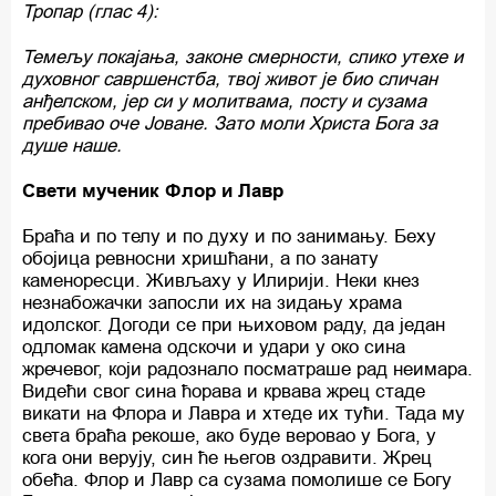
Тропар (глас 4):
Темељу покајања, законе смерности, слико утехе и
духовног савршенстба, твој живот је био сличан
анђелском, јер си у молитвама, посту и сузама
пребивао оче Јоване. Зато моли Христа Бога за
душе наше.
Свети мученик Флор и Лавр
Браћа и по телу и по духу и по занимању. Беху
обојица ревносни хришћани, а по занату
каменоресци. Живљаху у Илирији. Неки кнез
незнабожачки запосли их на зидању храма
идолског. Догоди се при њиховом раду, да један
одломак камена одскочи и удари у око сина
жречевог, који радознало посматраше рад неимара.
Видећи свог сина ћорава и крвава жрец стаде
викати на Флора и Лавра и хтеде их тући. Тада му
света браћа рекоше, ако буде веровао у Бога, у
кога они верују, син ће његов оздравити. Жрец
обећа. Флор и Лавр са сузама помолише се Богу