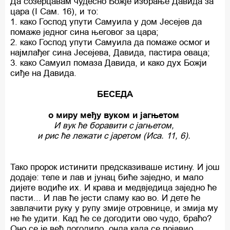
Да созерцавам чудесно Божје избрање Давида за
цара (I Сам. 16), и то:
1. како Господ упути Самуила у дом Јесејев да
помаже једног сина његовог за цара;
2. како Господ упути Самуила да помаже осмог и
најмлађег сина Јесејева, Давида, пастира оваца;
3. како Самуил помаза Давида, и како дух Божји
сиђе на Давида.
БЕСЕДА
о миру међу вуком и јагњетом
И вук ће боравити с јагњетом,
и рис ће лежати с јаретом (Иса. 11, 6).
Тако пророк истинити предсказиваше истину. И још
додаје: теле и лав и јунац биће заједно, и мало
дијете водиће их. И крава и медвједица заједно ће
пасти... И лав ће јести сламу као во. И дете ће
завлачити руку у рупу змије отровнице, и змија му
не ће удити. Кад ће се догодити ово чудо, браћо?
Оно се је већ догодило, онда када се појавио