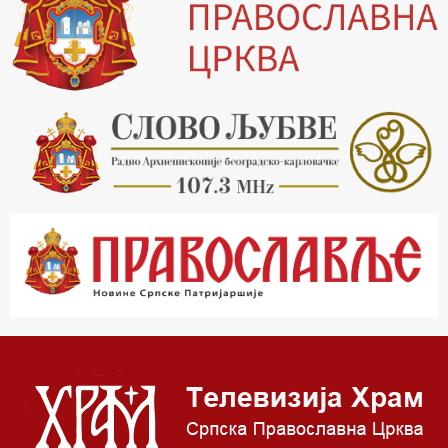
16.30 Хроника Архиепископије
17.03 Фолклор магазин
17.30 Тврђаве Дунава
18.03 Кроз историју Београда
18.30 Врлинослов
19.40 Вечерње молитве
20.00 Вести из Цркве
20.15 Реч Архијереја
20.30 Час историје
22.03 Врлинослов – Света Гора
23.00 Палета културног наслеђа
00.03 Црквена предавања и трибине