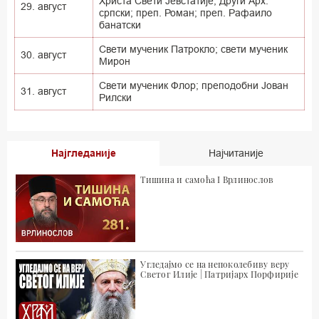
Христа Свети Јевстатије, Други Арх.
29. август
српски; преп. Роман; преп. Рафаило
банатски
Свети мученик Патрокло; свети мученик
30. август
Мирон
Свети мученик Флор; преподобни Јован
31. август
Рилски
Најгледаније
Најчитаније
Тишина и самоћа I Врлинослов
Угледајмо се на непоколебиву веру
Светог Илије | Патријарх Порфирије