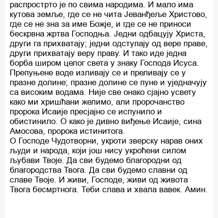
распрострто је по свима народима. И мало има
кутова земље, где се не чита Јеванђеље Христово,
где се не зна за име Божје, и где се не приноси
бескрвна жртва Господња. Једни одбацују Христа,
други га прихватају; једни одступају од вере праве,
други прихватају веру праву. И тако иде једна
борба широм целог света у знаку Господа Исуса.
Препуњене воде изливају се и преливају се у
празне долине; празне долине се пуне и уједначују
са високим водама. Није све онако сјајно усвету
како ми хришћани желимо, али пророчанство
пророка Исаије пресјајно се испунило и
обистинило. О како је дивно виђење Исаије, сина
Амосова, пророка истинитога.
О Господе Чудотворни, укроти зверску нарав оних
људи и народа, који још нису укроћени силом
љубави Твоје. Да сви будемо благородни од
благородства Твога. Да сви будемо славни од
славе Твоје. И живи, Господе, живи од живота
Твога бесмртнога. Теби слава и хвала вавек. Амин.