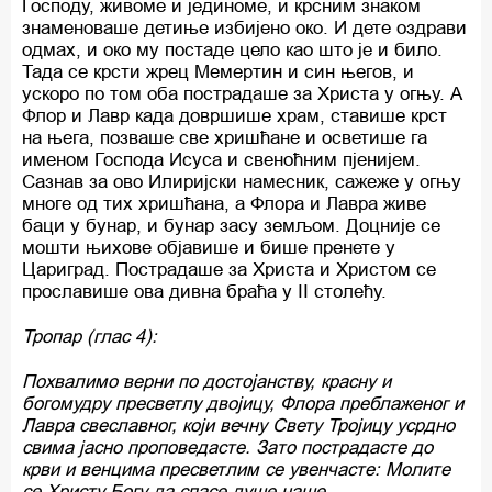
Господу, живоме и јединоме, и крсним знаком
знаменоваше детиње избијено око. И дете оздрави
одмах, и око му постаде цело као што је и било.
Тада се крсти жрец Мемертин и син његов, и
ускоро по том оба пострадаше за Христа у огњу. А
Флор и Лавр када довршише храм, ставише крст
на њега, позваше све хришћане и осветише га
именом Господа Исуса и свеноћним пјенијем.
Сазнав за ово Илиријски намесник, сажеже у огњу
многе од тих хришћана, а Флора и Лавра живе
баци у бунар, и бунар засу земљом. Доцније се
мошти њихове објавише и бише пренете у
Цариград. Пострадаше за Христа и Христом се
прославише ова дивна браћа у II столећу.
Тропар (глас 4):
Похвалимо верни по достојанству, красну и
богомудру пресветлу двојицу, Флора преблаженог и
Лавра свеславног, који вечну Свету Тројицу усрдно
свима јасно проповедасте. Зато пострадасте до
крви и венцима пресветлим се увенчасте: Молите
се Христу Богу да спасе душе наше.