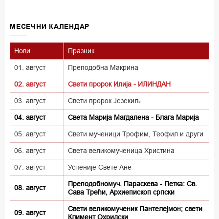
MECEЧНИ КАЛЕНДАР
Нови
Празник
01. август
Преподобна Макрина
02. август
Свети пророк Илија - ИЛИНДАН
03. август
Свети пророк Језекиљ
04. август
Света Марија Магдалена - Блага Марија
05. август
Свети мученици Трофим, Теофил и други
06. август
Света великомученица Христина
07. август
Успеније Свете Ане
Преподобномуч. Параскева - Петка: Св.
08. август
Сава Трећи, Архиепископ српски
Свети великомученик Пантелејмон; свети
09. август
Климент Охридски