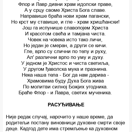
Флор и Лавр дивни храм идолски праве,
А у срцу своме Христа Бога славе.
Направише браћа нови храм пагански,
Но крст му ставише, и гле - храм хришћански!
Још га испунише славопојем Христа
И красотом свећа и тамјана чиста.
Човек на човека исто тако личи,
Но један је смеран, а други се кичи.
Гле, врло су слични по телу и руху,
Ал' различни врло по уму и духу.
У једном је Христос и чиста светиља,
У другом ђаволска мука и празнина.
Нека наша тела - Бог да нам дарива -
Храмовима буду Духа Бога жива
По молитви силној Божјих угодника.
Браће Флор - и Лавра, светих мученика.
РАСУЂИВАЊЕ
Није редак случај, нарочито у наше време, да
родитељи постану виновници духовне смрти своје
деце. Кадгод дете има стремљење ка духовном