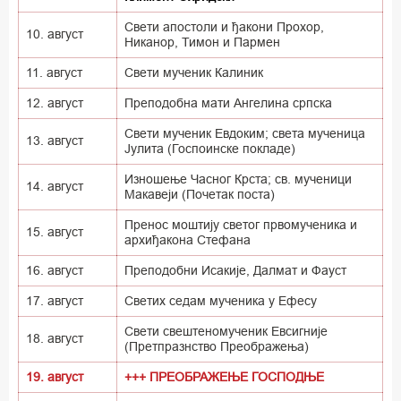
Свети апостоли и ђакони Прохор,
10. август
Никанор, Тимон и Пармен
11. август
Свети мученик Калиник
12. август
Преподобна мати Ангелина српска
Свети мученик Евдоким; света мученица
13. август
Јулита (Госпоинске покладе)
Изношење Часног Крста; св. мученици
14. август
Макавеји (Почетак поста)
Пренос моштију светог првомученика и
15. август
архиђакона Стефана
16. август
Преподобни Исакије, Далмат и Фауст
17. август
Светих седам мученика у Ефесу
Свети свештеномученик Евсигније
18. август
(Претпразнство Преображења)
19. август
+++ ПРЕОБРАЖЕЊЕ ГОСПОДЊЕ