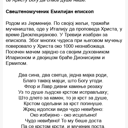
Свештеномученик Емилијан епископ
Родом из Јерменије. По својој жељи, тражећи
мучеништва, оде у Италију да проповеда Христа, у
време Диоклецијаново. У Тревији изабран за
епископа. Због многих чудеса при његовом мучењу
поверовало у Христа око 1000 незнабожаца.
Посечен мачем заједно са својим духовником
Иларионом и двојицом браће Дионисијем и
Ермипом.
Два сина, два светца, једна мајка роди,
Благо таквој мајци, што Богу угоди.
Флор и Лавр дивни камење резаху
Уз то душе људске крстом исправљаху;
Што длето за камен, то је крст за душе,
Крстом одељани за крст погинуше.
Жрец идолски виде чудо невиђено:
Око избијено - око исцељено!
Чудо невиђено! То му беше доста
Па се крстом крсти, и мученик поста.