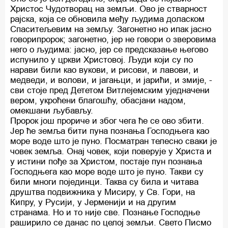
Христос Чудотворац на земљи. Ово је стварност
рајска, која се обновила међу људима доласком
Спаситељевим на земљу. Загонетно но ипак јасно
говорипророк; загонетно, јер не говори о зверовима
него о људима: јасно, јер се предсказање његово
испунило у цркви Христовој. Људи који су по
нарави били као вукови, и рисови, и лавови, и
медведи, и волови, и јагањци, и јарићи, и змије, -
сви стоје пред Дететом Витлејемским уједначени
вером, укроћени благошћу, обасјани надом,
омекшани љубављу.
Пророк још прориче и због чега ће се ово збити.
Јер ће земља бити пуна познања Господњега као
море воде што је пуно. Посматран телесно сваки је
човек земља. Онај човек, који поверује у Христа и
у истини пође за Христом, постаје пун познања
Господњега као море воде што је пуно. Такви су
били многи појединци. Таква су била и читава
друштва подвижника у Мисиру, у Св. Гори, на
Кипру, у Русији, у Јерменији и на другим
странама. Но и то није све. Познање Господње
раширило се данас по целој земљи. Свето Писмо