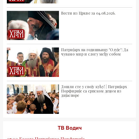
Вести из Цркве за 04.08.2026.
Патријарх на годишњицу "Олује": Да
чувамо мир и слогу међу собом
Дошли сте у своју кућу! | Патријарх
Порфирије са српском децом из
дијаспоре
ТВ Водич
07.00 Беседа Патријарха Порфирија