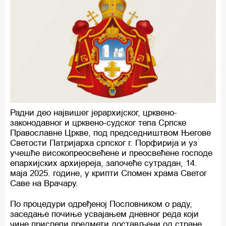
Радни део највишег јерархијског, црквено-
законодавног и црквено-судског тела Српске
Православне Цркве, под председништвом Његове
Светости Патријарха српског г. Порфирија и уз
учешће високопреосвећене и преосвећене господе
епархијских архијереја, започеће сутрадан, 14.
маја 2025. године, у крипти Спомен храма Светог
Саве на Врачару.
По процедури одређеној Пословником о раду,
заседање почиње усвајањем дневног реда који
чине приспели предмети достављени од стране