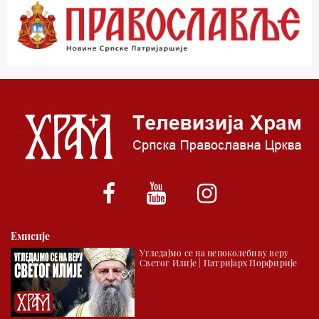
00.03 Гугл пита
01.03 Живе речи - подкаст
03.03 Јутарњи програм
05.00 Врлинослов – Света Гора
06.00 Гугл пита
*најважније вести емитујемо на сваки пун сат
Емисије
Угледајмо се на непоколебиву веру
Светог Илије | Патријарх Порфирије