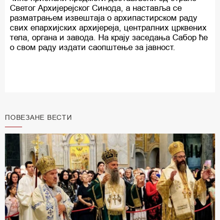
Светог Архијерејског Синода, а наставља се
разматрањем извештаја о архипастирском раду
свих епархијских архијереја, централних црквених
тела, органа и завода. На крају заседања Сабор ће
о свом раду издати саопштење за јавност.
ПОВЕЗАНЕ ВЕСТИ