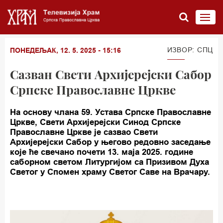
ИЗВОР: СПЦ
ПОНЕДЕЉАК, 12. 5. 2025 - 15:16
Сазван Свети Архијерејски Сабор
Српске Православне Цркве
На основу члана 59. Устава Српске Православне
Цркве, Свети Архијерејски Синод Српске
Православне Цркве је сазвао Свети
Архијерејски Сабор у његово редовно заседање
које ће свечано почети 13. маја 2025. године
саборном светом Литургијом са Призивом Духа
Светог у Спомен храму Светог Саве на Врачару.