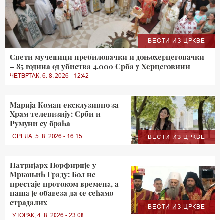
ВЕСТИ ИЗ ЦРКВЕ
Свети мученици пребиловачки и доњохерцеговачки
– 85 година од убиства 4.000 Срба у Херцеговини
ЧЕТВРТАК, 6. 8. 2026 - 12:42
Марија Коман ексклузивно за
Храм телевизију: Срби и
Румуни су браћа
СРЕДА, 5. 8. 2026 - 16:15
ВЕСТИ ИЗ ЦРКВЕ
Патријарх Порфирије у
Мркоњић Граду: Бол не
престаје протоком времена, а
наша је обавеза да се сећамо
страдалих
ВЕСТИ ИЗ ЦРКВЕ
УТОРАК, 4. 8. 2026 - 23:08