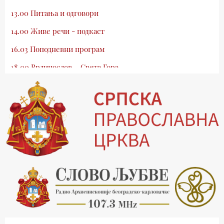
13.00 Питања и одговори
14.00 Живе речи - подкаст
16.03 Поподневни програм
18.00 Врлинослов – Света Гора
19.03 Атлас памћења
19.30 Вечерње молитве
20.00 Вести из Цркве
20.15 Реч архијереја
20.30 Млади у Цркви
21.03 Гугл пита
22.03 Црквена предавања и трибине
23.00 Питања и одговори