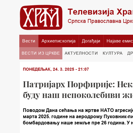
Вести
Архиепископија
Догађаји
Најаве емис
ВЕСТИ ИЗ ЦРКВЕ
АКТУЕЛНОСТИ
КУЛТУРА
Д
ПОНЕДЕЉАК, 24. 3. 2025 - 21:07
Патријарх Порфирије: Нек
буду наш непоколебиви ж
Поводом Дана сећања на жртве НАТО агресије,
марта 2025. године на аеродрому Пуковник-п
бомбардовању наше земље пре 26 година. У 