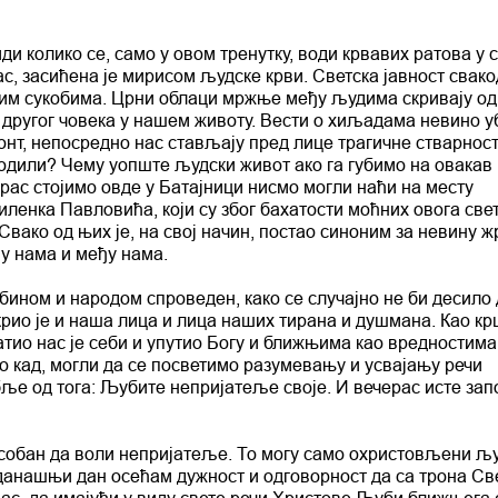
ди колико се, само у овом тренутку, води крвавих ратова у с
с, засићена је мирисом људске крви. Светска јавност свак
ким сукобима. Црни облаци мржње међу људима скривају о
 другог човека у нашем животу. Вести о хиљадама невино у
ронт, непосредно нас стављају пред лице трагичне стварнос
одили? Чему уопште људски живот ако га губимо на овакав
черас стојимо овде у Батајници нисмо могли наћи на месту
енка Павловића, који су због бахатости моћних овога све
вако од њих је, на свој начин, постао синоним за невину ж
 у нама и међу нама.
бином и народом спроведен, како се случајно не би десило
ткрио је и наша лица и лица наших тирана и душмана. Као к
ратио нас је себи и упутио Богу и ближњима као вредностима
ко кад, могли да се посветимо разумевању и усвајању речи
ље од тога: Љубите непријатеље своје. И вечерас исте зап
пособан да воли непријатеље. То могу само охристовљени љ
а данашњи дан осећам дужност и одговорност да са трона Св
ас, да имајући у виду свете речи Христове Љуби ближњега 