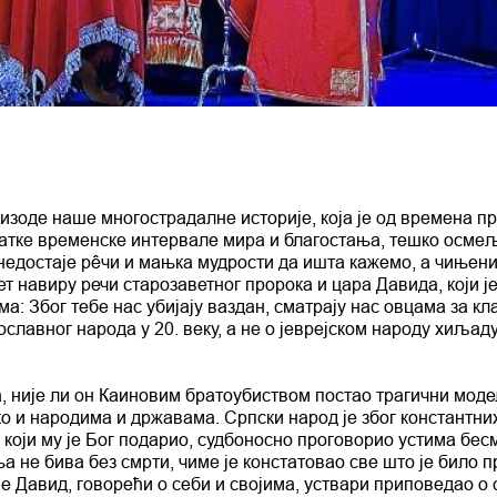
пизоде наше многострадалне историје, која је од времена п
ратке временске интервале мира и благостања, тешко осме
 недостаје рêчи и мањка мудрости да ишта кажемо, а чињен
 навиру речи старозаветног пророка и цара Давида, који је
а: Због тебе нас убијају ваздан, сматрају нас овцама за кл
вославног народа у 20. веку, а не о јеврејском народу хиљад
, није ли он Каиновим братоубиством постао трагични моде
о и народима и државама. Српски народ је због константни
 који му је Бог подарио, судбоносно проговорио устима бес
а не бива без смрти, чиме је констатовао све што је било п
 је Давид, говорећи о себи и својима, уствари приповедао о