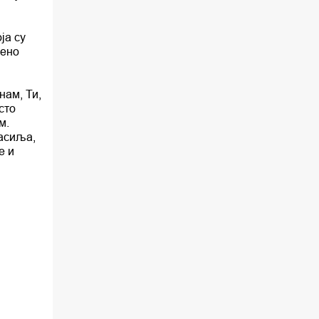
02.30 Млади у Цркви
ја су
03.03 Палета културног наслеђа
рено
04.00 Час историје
нам, Ти,
05.30 Храм културе
сто
м.
06.00 Црквена предавања и трибине
насиља,
е и
*најважније вести емитујемо на
сваки пун сат