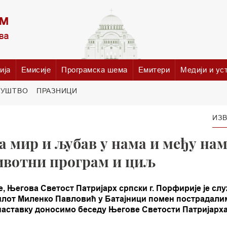
ија
Емисије
Програмска шема
Емитери
Медији и ус
РУШТВО
ПРАЗНИЦИ
ИЗВ
а мир и љубав у нама и међу на
ивотни програм и циљ
 Његова Светост Патријарх српски г. Порфирије је слу
илот Миленко Павловић у Батајници помен пострадали
наставку доносимо беседу Његове Светости Патријарха