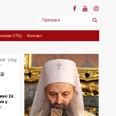
танове СПЦ
Контакт
ОР: СПЦ
ма
жио 24.
ма у
: