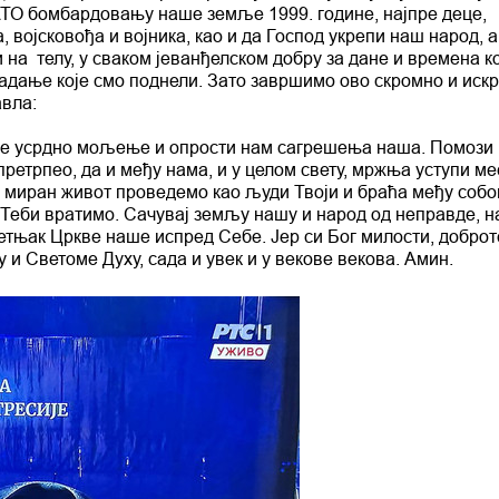
АТО бомбардовању наше земље 1999. године, најпре деце,
 војсковођа и војника, као и да Господ укрепи наш народ, а
и на телу, у сваком јеванђелском добру за дане и времена ко
радање које смо поднели. Зато завршимо ово скромно и иск
вла:
ше усрдно мољење и опрости нам сагрешења наша. Помози 
претрпео, да и међу нама, и у целом свету, мржња уступи ме
 и миран живот проведемо као људи Твоји и браћа међу собо
 Теби вратимо. Сачувај земљу нашу и народ од неправде, 
ветњак Цркве наше испред Себе. Јер си Бог милости, доброт
и Светоме Духу, сада и увек и у векове векова. Амин.