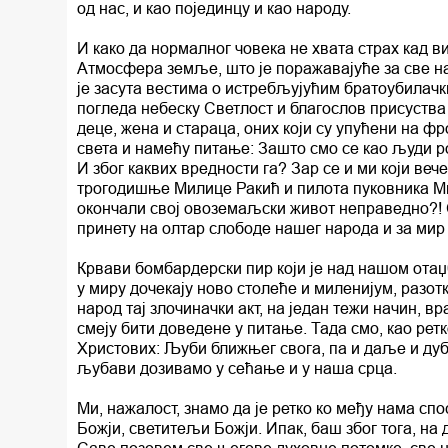
од нас, и као појединцу и као народу.
И како да нормалног човека не хвата страх кад ви
Атмосфера земље, што је поражавајуће за све на
је засута вестима о истребљујућим братоубилач
погледа небеску Светлост и благослов присуства
деце, жена и стараца, оних који су упућени на ф
света и намећу питање: Зашто смо се као људи р
И због каквих вредности га? Зар се и ми који ве
трогодишње Милице Ракић и пилота пуковника Мил
окончали свој овоземаљски живот неправедно?! С
принету на олтар слободе нашег народа и за мир
Крвави бомбардерски пир који је над нашом отаџ
у миру дочекају ново столеће и миленијум, разо
народ тај злочиначки акт, на један тежи начин, в
смеју бити доведене у питање. Тада смо, као рет
Христових: Љуби ближњег свога, па и даље и дуб
љубави дозивамо у сећање и у наша срца.
Ми, нажалост, знамо да је ретко ко међу нама с
Божји, светитељи Божји. Ипак, баш због тога, н
Саве позовем све његове духовне потомке, све н