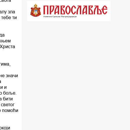
18.03 Кроз историју Београда
алу зла
 тебе ти
18.30 Врлинослов
19.40 Вечерње молитве
 да
20.00 Вести из Цркве
ижњем
 Христа
20.15 Реч Архијереја
20.30 Час историје
гима,
22.03 Врлинослов – Света Гора
не значи
а
23.00 Палета културног наслеђа
и и
ло боље.
00.03 Црквена предавања и трибине
а бити
 светог
01.03 Српски јерарси
је помоћи
01.30 Хроника Архиепископије
окоји
02.00 Тврђаве Дунава