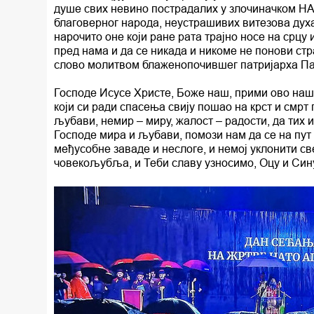
душе свих невино пострадалих у злочиначком Н
благоверног народа, неустрашивих витезова духа,
нарочито оне који ране рата трајно носе на срцу 
пред нама и да се никада и никоме не понови ст
слово молитвом блаженопочившег патријарха Па
Господе Исусе Христе, Боже наш, прими ово на
који си ради спасења свију пошао на крст и смрт 
љубави, немир – миру, жалост – радости, да тих
Господе мира и љубави, помози нам да се на пут
међусобне заваде и неслоге, и немој уклонити с
човекољубља, и Теби славу узносимо, Оцу и Сину 