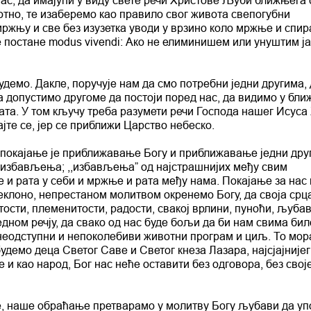
тно, те изаберемо као правило свог живота свепогубни
жњу и све без изузетка уводи у врзино коло мржње и спир
е постане modus vivendi: Ако не елиминишем или унуштим ја
будемо. Дакле, поручује нам да смо потребни једни другима,
а допустимо другоме да постоји поред нас, да видимо у бл
рата. У том кључу треба разумети речи Господа нашег Исуса
јте се, јер се приближи Царство небеско.
р покајање је приближавање Богу и приближавање једни дру
а избављења; ,,избављењаˮ од најстрашнијих међу свим
и рата у себи и мржње и рата међу нама. Покајање за нас 
реклоно, непрестаном молитвом окренемо Богу, да своја срц
тости, племенитости, радости, свакој врлини, пуноћи, љубав
дном речју, да свако од нас буде бољи да би нам свима би
 неодступни и непоколебиви животни програм и циљ. То мор
демо деца Светог Саве и Светог кнеза Лазара, најсјајнијег
е и као народ, Бог нас неће оставити без одговора, без сво
е, наше обраћање претварамо у молитву Богу љубави да уп