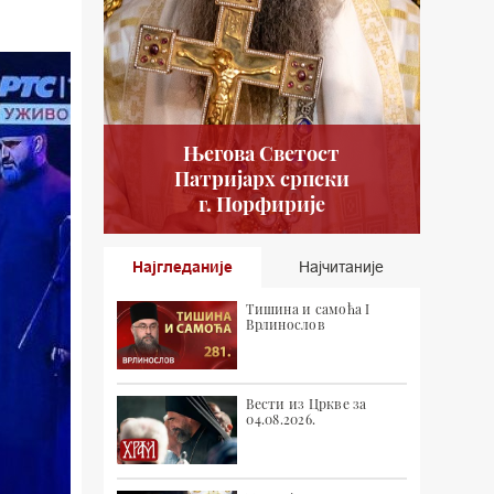
Његова Светост
Патријарх српски
г. Порфирије
Најгледаније
Најчитаније
Тишина и самоћа I
Врлинослов
Вести из Цркве за
04.08.2026.