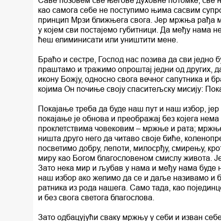
као самога себе не поступимо њима сасвим супро
принцип Мрзи ближњега свога. Јер мржња рађа мр
у којем сви постајемо губитници. Да међу нама н
ћеш елиминисати или уништити мене.
Браћо и сестре, Господ нас позива да сви једно 
праштамо и тражимо опроштај једни од других, д
икону Божју, односно свога вечног сапутника и б
којима Он почиње своју спаситељску мисију: Пока
Покајање треба да буде наш пут и наш избор, је
покајање је обнова и преображај без којега нем
проклетствима човековим – мржње и рата; мржње 
ништа друго него да читаво своје биће, коленоп
посветимо добру, лепоти, милосрђу, смирењу, кро
миру као Богом благословеном смислу живота. Је
Зато нека мир и љубав у нама и међу нама буде
наш избор ако желимо да се и даље називамо и бу
ратника из рода нашега. Само тада, као појединц
и без свога светога благослова.
Зато одбацујући сваку мржњу у себи и изван себ