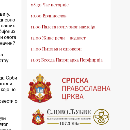
08.30 Час историје
вету.
10.00 Врлинослов
одневно
д наших
11.00 Палета културног наслеђа
бијених,
ти овога
12.00 Живе речи – подкаст
 начин?
14.00 Питања и одговори
та
15.03 Беседа Патријарха Порфирија
ртву
15.15 Молитве
 да Срби
15.30 Млади у Цркви
рштени
 које не
16.03 Српски јерарси
овести о
16.30 Хроника Архиепископије
17.03 Фолклор магазин
уди
етог
17.30 Тврђаве Дунава
свога