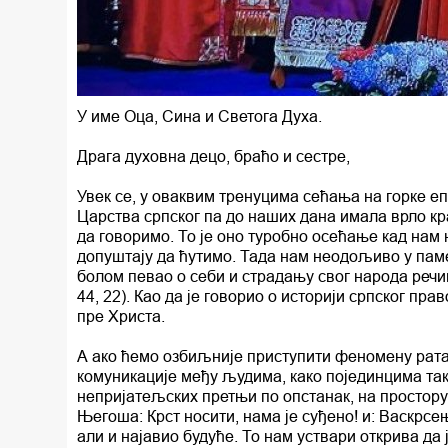
У име Оца, Сина и Светога Духа.
Драга духовна децо, браћо и сестре,
Увек се, у оваквим тренуцима сећања на горке е
Царства српског па до наших дана имала врло к
да говоримо. То је оно туробно осећање кад нам
допуштају да ћутимо. Тада нам неодољиво у памет
болом певао о себи и страдању свог народа речим
44, 22). Као да је говорио о историји српског пра
пре Христа.
А ако ћемо озбиљније приступити феномену рата
комуникације међу људима, како појединцима так
непријатељских претњи по опстанак, на простору
Његоша: Крст носити, нама је суђено! и: Васкрсењ
али и најавио будуће. То нам уствари открива да