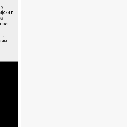
 у
ски г.
ка
ћена
г.
ерим