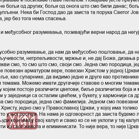
 не бољи од других; бољи од онога што смо били данас; бо
купљени. Нека би Господ дао да заиста та порука Светог Јо
а, јер без тога нема спасења.
 и међусобног разумевања, позивајући верни народ да негу
еђусобно разумевање, да нам да међусобно поштовање, да н
кључивости, нетрпељивости, мржње и, не дај Боже, дизања 
какви смо, то смо што смо, своји смо. Једна смо породица, ј
је повезан арматуром вере, повезан Христом у једној Цркви.
ље, као супарнике, да видимо једне и друге као противнике
 темама. Можемо имати другачије ставове о многим темама
, у којем постоје различити цветови, биље различитих боја и
 у заједници са осталим цвећем, у букету, у хармонији са д
на смо породица, једна смо фамилија. Једном смо повезани
ристу, једно смо у Православној Цркви, у којој има толико
о у њој постоји. На нама је одговорност да заиста будемо 
ди који имају свој калуп и свако ко се не уклопи у тај калу
ити из свог живота и елиминисати. То није вера, то није Цркв