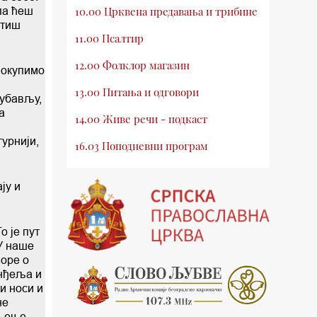
па ћеш
10.00 Црквена предавања и трибине
атиш
11.00 Псалтир
12.00 Фолклор магазин
е окупимо
13.00 Питања и одговори
љубављу,
а
14.00 Живе речи - подкаст
гурнији,
16.03 Поподневни програм
18.00 Псалтир
ју и
19.03 Млади у Цркви
19.30 Вечерње молитве
о је пут
 У наше
20.00 Вести из Цркве
воре о
анђеља и
20.15 Реч архијереја
и носи и
не
20.30 Хроника Архиепископије
мљење,