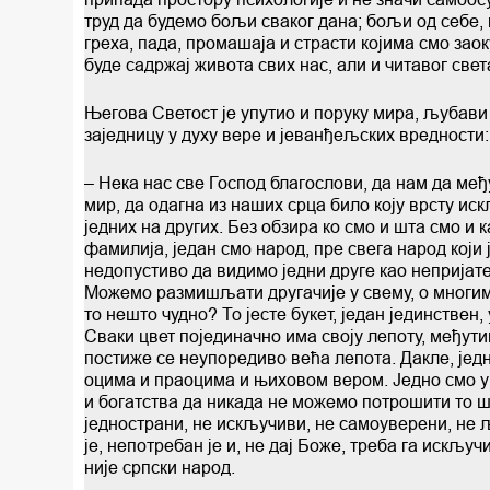
труд да будемо бољи сваког дана; бољи од себе,
греха, пада, промашаја и страсти којима смо зао
буде садржај живота свих нас, али и читавог свет
Његова Светост је упутио и поруку мира, љубави
заједницу у духу вере и јеванђељских вредности:
– Нека нас све Господ благослови, да нам да м
мир, да одагна из наших срца било коју врсту ис
једних на других. Без обзира ко смо и шта смо и 
фамилија, један смо народ, пре свега народ који 
недопустиво да видимо једни друге као непријате
Можемо размишљати другачије у свему, о многим
то нешто чудно? То јесте букeт, један јединствен
Сваки цвет појединачно има своју лепоту, међутим
постиже се неупоредиво већa лепота. Дакле, јед
оцима и праоцима и њиховом вером. Једно смо у Х
и богатства да никада не можемо потрошити то шт
једнострани, не искључиви, не самоуверени, не љу
је, непотребан је и, не дај Боже, треба га искључ
није српски народ.