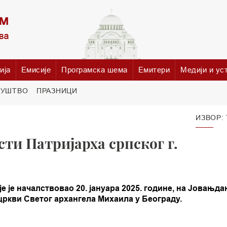
ија
Емисије
Програмска шема
Емитери
Медији и ус
РУШТВО
ПРАЗНИЦИ
ИЗВОР:
ти Патријарха српског г.
 је началствовао 20. јануара 2025. године, на Јовањда
цркви Светог архангела Михаила у Београду.