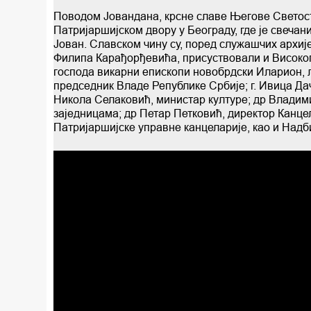
Поводом Јовандана, крсне славе Његове Светости
Патријаршијском двору у Београду, где је свеча
Јован. Славскoм чину су, поред служашчих архи
Филипа Карађорђевића, присуствовали и Високоп
господа викарни епископи новобрдски Иларион, 
председник Владе Републике Србије; г. Ивица Да
Никола Селаковић, министар културе; др Владим
заједницама; др Петар Петковић, директор Канце
Патријаршијскe управнe канцеларије, као и Надб