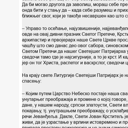
Да би могао другога да заволиш, мораш себе пре
онда бити у стању да – када себе разумеш и при
ближњег свог, који је такође несавршен као што с
– Управо то осећање, најузвишеније, најјеванђелс
овде на овај дивни празник Светог Претече, Крс
архипастир и првојерарх наше Свете Цркве прос
чашћу што смо данас део овог сабора, синовско
Светом Претечи да нашег Светејшег Патријарха у
сведочи тамо где је најсигурније, а то је крст. И ка
јер он тог Христа, распетог и васкрслог, сведочи
На крају свете Литургије Светејши Патријарх је 
спасењу:
– Којим путем Царство Небеско постаје наша свак
унутарњег преображаја и промене о којој говоре
дане, у нашем народу, српски златоусти, Свети вл
покајању, тј. унутрашњем преображају, о усклађ
речи Јеванђеља. Дакле, Свети Јован Крститељ је 
живи, да је узрастање у врлини истовремено и пр
припада простору психологије и не значи самоо