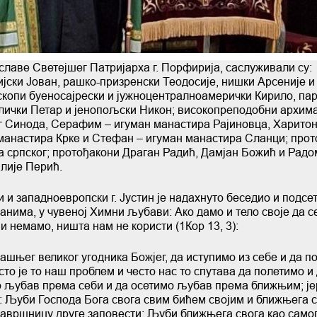
славе Светејшег Патријарха г. Порфирија, саслуживали су:
ски Јован, рашко-призренски Теодосије, нишки Арсеније и
копи буеносајрески и јужноцентралноамерички Кирило, пар
оплички Петар и јенопољски Никон; високопреподобни архим
ог Синода, Серафим – игуман манастира Рајиновца, Харитон
манастира Крке и Стефан – игуман манастира Сланци; прот
 српског; протођакони Драган Радић, Дамјан Божић и Рад
лије Перић.
и западноевропски г. Јустин је надахнуто беседио и подсе
нима, у чувеној Химни љубави: Ако дамо и тело своје да с
 немамо, ништа нам не користи (1Кор 13, 3):
нашњег великог угодника Божјег, да иступимо из себе и да п
сто је то наш проблем и често нас то спутава да полетимо и
о љубав према себи и да осетимо љубав према ближњим; је
у: Љуби Господа Бога свога свим бићем својим и ближњега с
завршницу друге заповести: Љуби ближњега свога као самог