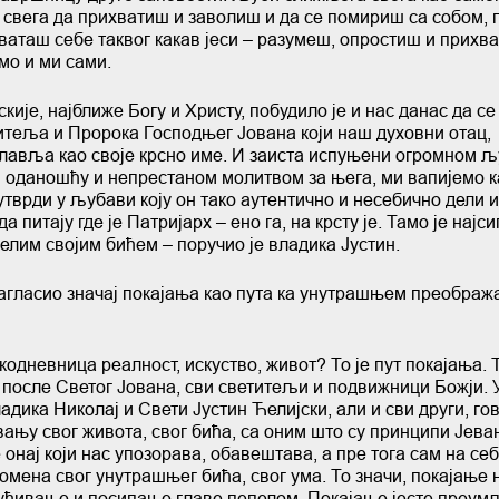
 свега да прихватиш и заволиш и да се помириш са собом, 
хваташ себе таквог какав јеси – разумеш, опростиш и прихв
мо и ми сами.
кије, најближе Богу и Христу, побудило је и нас данас да с
титеља и Пророка Господњег Јована који наш духовни отац,
лавља као своје крсно име. И заиста испуњени огромном 
м оданошћу и непрестаном молитвом за њега, ми вапијемо к
тврди у љубави коју он тако аутентично и несебично дели и
да питају где је Патријарх – ено га, на крсту је. Тамо је најси
 целим својим бићем – поручио је владика Јустин.
нагласио значај покајања као пута ка унутрашњем преобража
одневница реалност, искуство, живот? То је пут покајања. Т
, после Светог Јована, сви светитељи и подвижници Божји.
адика Николај и Свети Јустин Ћелијски, али и сви други, го
ивању свог живота, свог бића, са оним што су принципи Јев
онај који нас упозорава, обавештава, а пре тога сам на себ
омена свог унутрашњег бића, свог ума. То значи, покајање 
суђивање и посипање главе пепелом. Покајање јесте преу