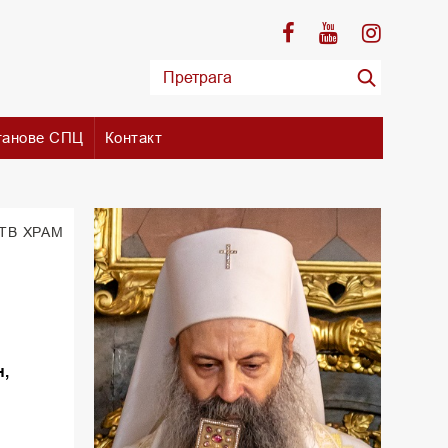
танове СПЦ
Контакт
 TВ ХРАМ
н,