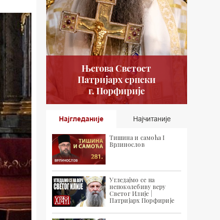
Његова Светост
Патријарх српски
г. Порфирије
Најгледаније
Најчитаније
Тишина и самоћа I
Врлинослов
Угледајмо се на
непоколебиву веру
Светог Илије |
Патријарх Порфирије