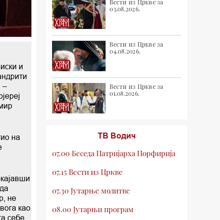
Вести из Цркве за
03.08.2026.
Вести из Цркве за
04.08.2026.
иски и
андрити
 –
Вести из Цркве за
01.08.2026.
ојереј
омир
ТВ Водич
тио на
е
07.00 Беседа Патријарха Порфирија
07.15 Вести из Цркве
окајавши
 да
07.30 Јутарње молитве
р, не
вога као
08.00 Јутарњи програм
а себе.