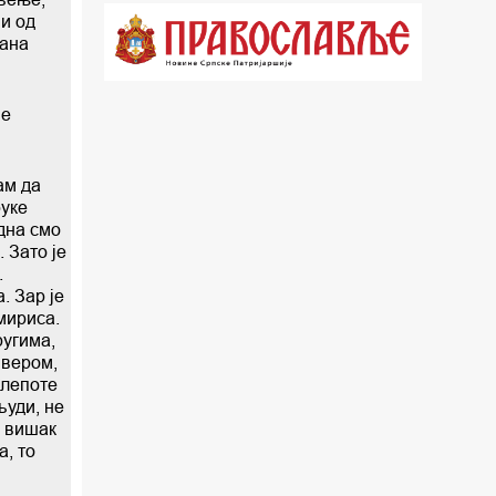
љи од
21.03 Врлинослов
вана
22.03 Црквена предавања и трибине
23.00 Питања и одговори
је
00.03 Црквена предавања и трибине
ам да
01.03 Живе речи - подкаст
руке
една смо
03.03 Јутарњи програм
 Зато је
.
05.00 Псалтир
. Зар је
 мириса.
06.00 Црквена предавања и трибине
ругима,
 вером,
 лепоте
*најважније вести емитујемо на
људи, не
п вишак
сваки пун сат
а, то