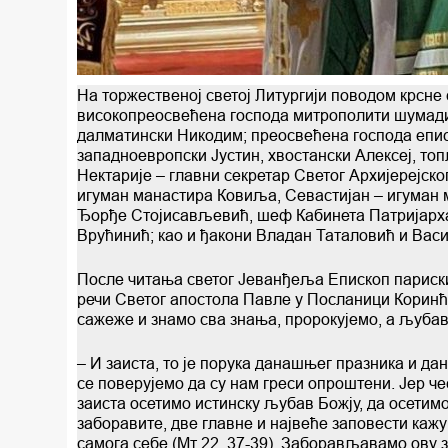
На торжественој светој Литургији поводом крсне 
високопреосвећена господа митрополити шумадиј
далматински Никодим; преосвећена господа епис
западноевропски Јустин, хвостански Алексеј, т
Нектарије – главни секретар Светог Архијерејск
игуман манастира Ковиља, Севастијан – игуман 
Ђорђе Стојисављевић, шеф Кабинета Патријарха
Врућинић; као и ђакони Владан Таталовић и Васи
После читања светог Јеванђеља Епископ париски 
речи Светог апостола Павле у Посланици Коринћа
сажеже и знамо сва знања, пророкујемо, а љубави
– И заиста, то је порука данашњег празника и да
се поверујемо да су нам греси опроштени. Јер че
заиста осетимо истинску љубав Божју, да осетим
заборавите, две главне и највеће заповести каж
самога себе (Мт 22, 37-39). Заборављавамо ову 