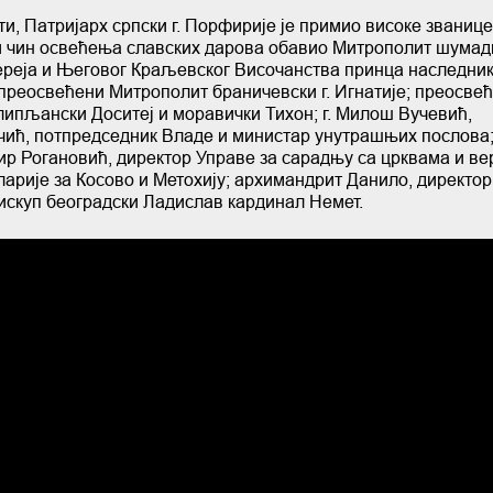
, Патријарх српски г. Порфирије је примио високе званице
ни чин освећења славских дарова обавио Митрополит шумадиј
јереја и Његовог Краљевског Височанства принца наследни
реосвећени Митрополит браничевски г. Игнатије; преосве
липљански Доситеј и моравички Тихон; г. Милош Вучевић,
чић, потпредседник Владе и министар унутрашњих послова; 
ир Рогановић, директор Управе за сарадњу са црквама и в
ларије за Косово и Метохију; архимандрит Данило, директор
искуп београдски Ладислав кардинал Немет.