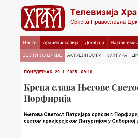
Вести
Архиепископија
Догађаји
Најаве емис
ВЕСТИ ИЗ ЦРКВЕ
АКТУЕЛНОСТИ
КУЛТУРА
Д
ПОНЕДЕЉАК, 20. 1. 2025 - 09:16
Крсна слава Његове Светос
Порфирија
Његова Светост Патријарх српски г. Порфирије
светом архијерејском Литургијом у Саборној 