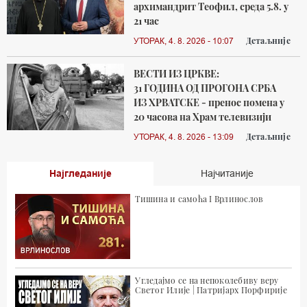
архимандрит Теофил, среда 5.8. у
21 час
Детаљније
УТОРАК, 4. 8. 2026 - 10:07
ВЕСТИ ИЗ ЦРКВЕ:
31 ГОДИНА ОД ПРОГОНА СРБА
ИЗ ХРВАТСКЕ - пренос помена у
20 часова на Храм телевизији
Детаљније
УТОРАК, 4. 8. 2026 - 13:09
Најгледаније
Најчитаније
Тишина и самоћа I Врлинослов
Угледајмо се на непоколебиву веру
Светог Илије | Патријарх Порфирије