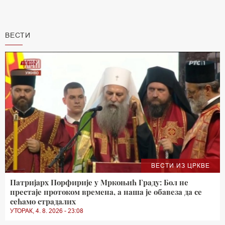
ВЕСТИ
ВЕСТИ ИЗ ЦРКВЕ
Патријарх Порфирије у Мркоњић Граду: Бол не
престаје протоком времена, а наша је обавеза да се
сећамо страдалих
УТОРАК, 4. 8. 2026 - 23:08