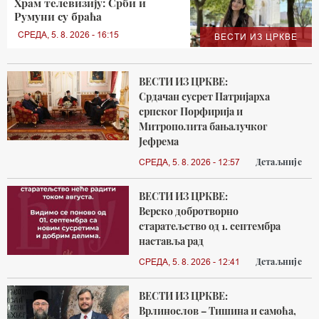
Храм телевизију: Срби и
Румуни су браћа
СРЕДА, 5. 8. 2026 - 16:15
ВЕСТИ ИЗ ЦРКВЕ
ВЕСТИ ИЗ ЦРКВЕ:
Срдачан сусрет Патријарха
српског Порфирија и
Митрополита бањалучког
Јефрема
Детаљније
СРЕДА, 5. 8. 2026 - 12:57
ВЕСТИ ИЗ ЦРКВЕ:
Верско добротворно
старатељство од 1. септембра
наставља рад
Детаљније
СРЕДА, 5. 8. 2026 - 12:41
ВЕСТИ ИЗ ЦРКВЕ:
Врлинослов – Тишина и самоћа,