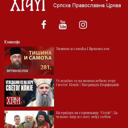
*најважније вести емитујемо на сваки пун сат
Емисије
Тишина и самоћа I Врлинослов
Угледајмо се на непоколебиву веру
Светог Илије | Патријарх Порфирије
Патријарх на годишњицу "Олује": Да
чувамо мир и слогу међу собом