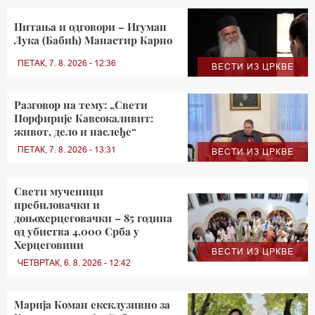
Питања и одговори – Игуман
Лука (Бабић) Манастир Карно
ПЕТАК, 7. 8. 2026 - 12:36
ВЕСТИ ИЗ ЦРКВЕ
Разговор на тему: „Свети
Порфирије Кавсокаливит:
живот, дело и наслеђе“
ПЕТАК, 7. 8. 2026 - 13:31
ВЕСТИ ИЗ ЦРКВЕ
Свети мученици
пребиловачки и
доњохерцеговачки – 85 година
од убиства 4.000 Срба у
Херцеговини
ВЕСТИ ИЗ ЦРКВЕ
ЧЕТВРТАК, 6. 8. 2026 - 12:42
Марија Коман ексклузивно за