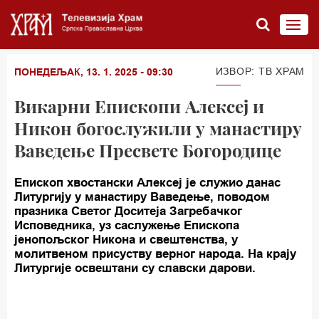
ИЗВОР: TВ ХРАМ
ПОНЕДЕЉАК, 13. 1. 2025 - 09:30
Викарни Епископи Алексеј и
Никон богослужили у манастиру
Ваведење Пресвете Богородице
Епископ хвостански Алексеј је служио данас
Литургију у манастиру Ваведење, поводом
празника Светог Доситеја Загребачког
Исповедника, уз саслужење Епископа
јенопољског Никона и свештенства, у
молитвеном присуству верног народа. На крају
Литургије освештани су славски дарови.