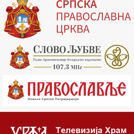
19.30 Вечерње молитве
20.00 Вести из Цркве
20.15 Реч архијереја
20.30 Хроника Архиепископије
21.03 Врлинослов
22.03 Црквена предавања и трибине
23.00 Питања и одговори
00.03 Црквена предавања и трибине
01.03 Живе речи - подкаст
03.03 Јутарњи програм
05.00 Псалтир
06.00 Црквена предавања и трибине