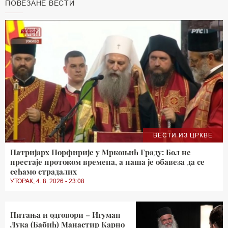
ПОВЕЗАНЕ ВЕСТИ
ВЕСТИ ИЗ ЦРКВЕ
Патријарх Порфирије у Мркоњић Граду: Бол не
престаје протоком времена, а наша је обавеза да се
сећамо страдалих
УТОРАК, 4. 8. 2026 - 23:08
Питања и одговори – Игуман
Лука (Бабић) Манастир Карно