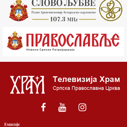
21.03 Врлинослов
22.03 Црквена предавања и трибине
23.00 Питања и одговори
00.03 Црквена предавања и трибине
01.03 Живе речи - подкаст
03.03 Јутарњи програм
05.00 Псалтир
06.00 Црквена предавања и трибине
*најважније вести емитујемо на сваки пун сат
Емисије