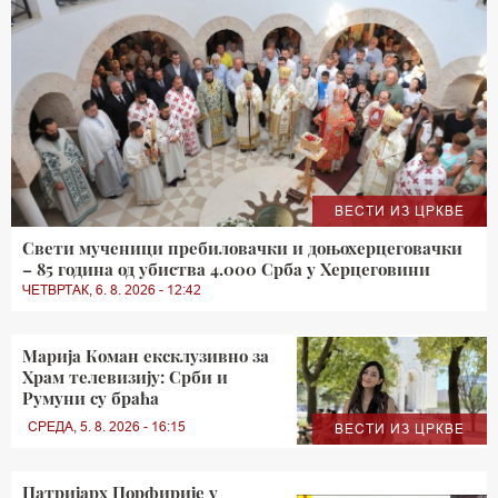
ВЕСТИ ИЗ ЦРКВЕ
Свети мученици пребиловачки и доњохерцеговачки
– 85 година од убиства 4.000 Срба у Херцеговини
ЧЕТВРТАК, 6. 8. 2026 - 12:42
Марија Коман ексклузивно за
Храм телевизију: Срби и
Румуни су браћа
СРЕДА, 5. 8. 2026 - 16:15
ВЕСТИ ИЗ ЦРКВЕ
Патријарх Порфирије у