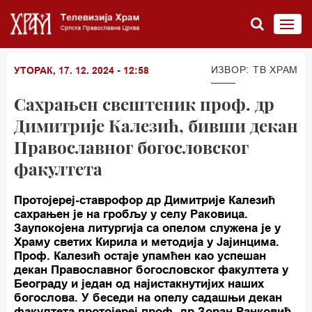
ИЗВОР: TВ ХРАМ
УТОРАК, 17. 12. 2024 - 12:58
Сахрањен свештеник проф. др
Димитрије Калезић, бивши декан
Православног богословског
факултета
Протојереј-ставрофор др Димитрије Калезић
сахрањен је на гробљу у селу Раковица.
Заупокојена литургија са опелом служена је у
Храму светих Кирила и методија у Јајинцима.
Проф. Калезић остаје упамћен као успешан
декан Православног богословског факултета у
Београду и један од најистакнутијих наших
богослова. У беседи на опелу садашњи декан
факултета протојереј проф. др Зоран Ранковић