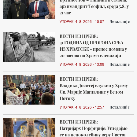
архимандрит Теофил, среда 5.8. у
21 час
Детаљније
УТОРАК, 4. 8. 2026 - 10:07
ВЕСТИ ИЗ ЦРКВЕ:
31 ГОДИНА ОД ПРОГОНА СРБА
ИЗ ХРВАТСКЕ - пренос помена у
20 часова на Храм телевизији
Детаљније
УТОРАК, 4. 8. 2026 - 13:09
ВЕСТИ ИЗ ЦРКВЕ:
Владика Доситеј служио у Храму
Св. Марије Магдалине у Белом
Потоку
Детаљније
УТОРАК, 4. 8. 2026 - 12:57
ВЕСТИ ИЗ ЦРКВЕ:
Патријарх Порфирије: Угледајмо
се на непоколебиву веру Светог