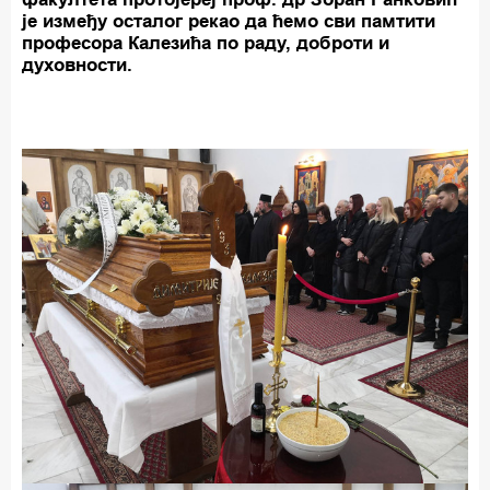
је између осталог рекао да ћемо сви памтити
професора Калезића по раду, доброти и
духовности.