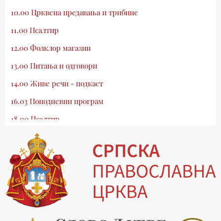
10.00 Црквена предавања и трибине
11.00 Псалтир
12.00 Фолклор магазин
13.00 Питања и одговори
14.00 Живе речи - подкаст
16.03 Поподневни програм
18.00 Псалтир
19.03 Млади у Цркви
19.30 Вечерње молитве
20.00 Вести из Цркве
20.15 Реч архијереја
20.30 Хроника Архиепископије