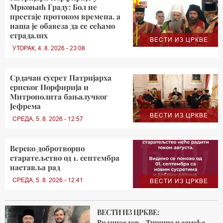
Мркоњић Граду: Бол не
престаје протоком времена, а
наша је обавеза да се сећамо
страдалих
ВЕСТИ ИЗ ЦРКВЕ
УТОРАК, 4. 8. 2026 - 23:08
Срдачан сусрет Патријарха
српског Порфирија и
Митрополита бањалучког
Јефрема
ВЕСТИ ИЗ ЦРКВЕ
СРЕДА, 5. 8. 2026 - 12:57
Верско добротворно
старатељство од 1. септембра
наставља рад
СРЕДА, 5. 8. 2026 - 12:41
ВЕСТИ ИЗ ЦРКВЕ
ВЕСТИ ИЗ ЦРКВЕ:
Врлинослов – Тишина и самоћа,