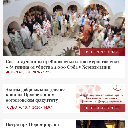
ВЕСТИ ИЗ ЦРКВЕ
Свети мученици пребиловачки и доњохерцеговачки
– 85 година од убиства 4.000 Срба у Херцеговини
ЧЕТВРТАК, 6. 8. 2026 - 12:42
Акција добровољног давања
крви на Православном
богословском факултету
СУБОТА, 18. 4. 2026 - 14:07
ВЕСТИ ИЗ ЦРКВЕ
Патријарх Порфирије на