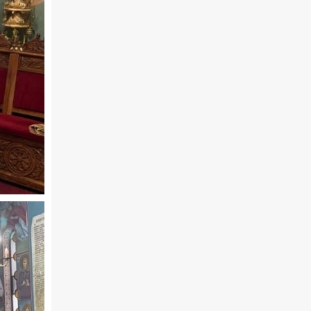
02.30 Млади у Цркви
03.03 Палета културног наслеђа
04.00 Час историје
05.30 Храм културе
06.00 Црквена предавања и трибине
*најважније вести емитујемо на
сваки пун сат