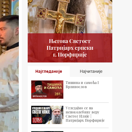
Његова Светост
Патријарх српски
г. Порфирије
Најгледаније
Најчитаније
Тишина и самоћа I
Врлинослов
Угледајмо се на
непоколебиву веру
Светог Илије |
Патријарх Порфирије