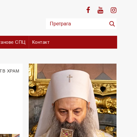
танове СПЦ
Контакт
 TВ ХРАМ