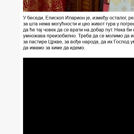
У беседи, Епископ Иларион је, између осталог, ре
за шта нема могућности и цео живот гура у погре
да ће тај човек да се врати на добар пут. Нека би
умножава преизобилно. Треба да се молимо да и
за пастире Цркве, за вође народа, да их Господ 
да имамо за киме да идемо.