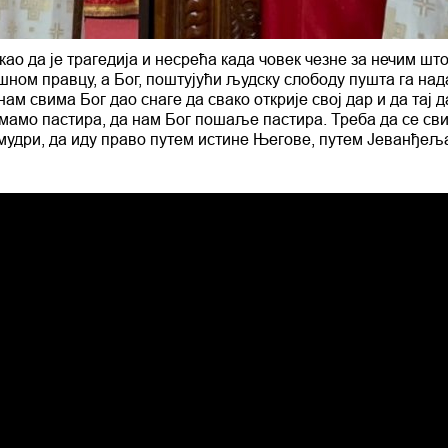
као да је трагедија и несрећа када човек чезне за нечим шт
шном правцу, а Бог, поштујући људску слободу пушта га над
 нам свима Бог дао снаге да свако открије свој дар и да тај 
мамо пастира, да нам Бог пошаље пастира. Треба да се св
умудри, да иду право путем истине Његове, путем Јеванђеља