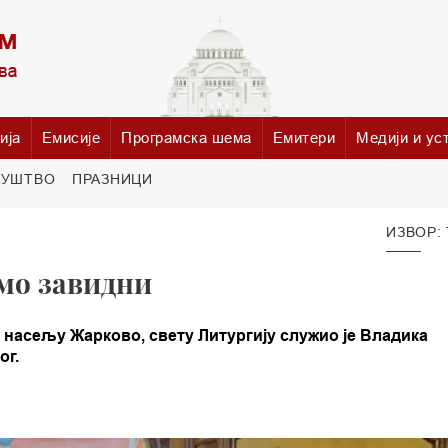
ија
Емисије
Програмска шема
Емитери
Медији и ус
РУШТВО
ПРАЗНИЦИ
ИЗВОР:
мо завидни
насељу Жарково, свету Литургију служио је Владика
ог.