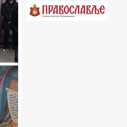
18.03 Кроз историју Београда
18.30 Врлинослов
19.40 Вечерње молитве
20.00 Вести из Цркве
20.15 Реч Архијереја
20.30 Час историје
22.03 Врлинослов – Света Гора
23.00 Палета културног наслеђа
00.03 Црквена предавања и трибине
01.03 Српски јерарси
01.30 Хроника Архиепископије
02.00 Тврђаве Дунава