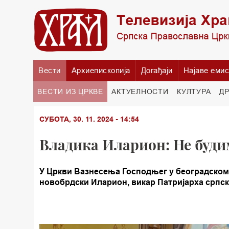
Вести
Архиепископија
Догађаји
Најаве емис
ВЕСТИ ИЗ ЦРКВЕ
АКТУЕЛНОСТИ
КУЛТУРА
Д
СУБОТА, 30. 11. 2024 - 14:54
Владика Иларион: Не буди
У Цркви Вазнесења Господњег у београдском 
новобрдски Иларион, викар Патријарха српск