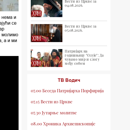
Вести из Цркве за
04.08.2026.
о нема и
ајући се
Вести из Цркве за
дар
05.08.2026.
и молимо
, а и ми
Патријарх на
годишњицу "Олује": Да
чувамо мир и слогу
међу собом
ТВ Водич
07.00 Беседа Патријарха Порфирија
07.15 Вести из Цркве
07.30 Јутарње молитве
08.00 Хроника Архиепископије