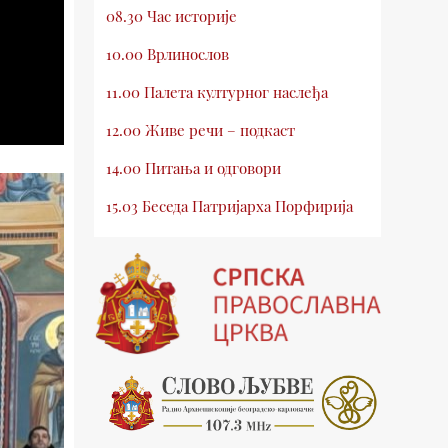
08.30 Час историје
10.00 Врлинослов
11.00 Палета културног наслеђа
12.00 Живе речи – подкаст
14.00 Питања и одговори
15.03 Беседа Патријарха Порфирија
15.15 Молитве
15.30 Млади у Цркви
16.03 Српски јерарси
16.30 Хроника Архиепископије
17.03 Фолклор магазин
17.30 Тврђаве Дунава