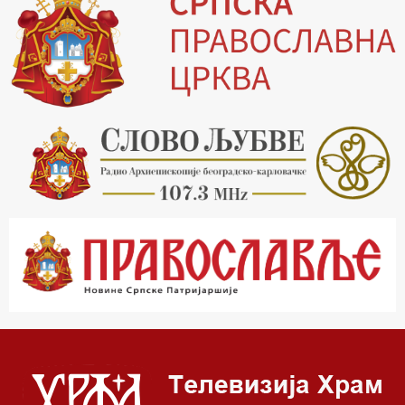
16.03 Српски јерарси
16.30 Хроника Архиепископије
17.03 Фолклор магазин
17.30 Тврђаве Дунава
18.03 Кроз историју Београда
18.30 Врлинослов
19.40 Вечерње молитве
20.00 Вести из Цркве
20.15 Реч Архијереја
20.30 Час историје
22.03 Врлинослов – Света Гора
23.00 Палета културног наслеђа
00.03 Црквена предавања и трибине