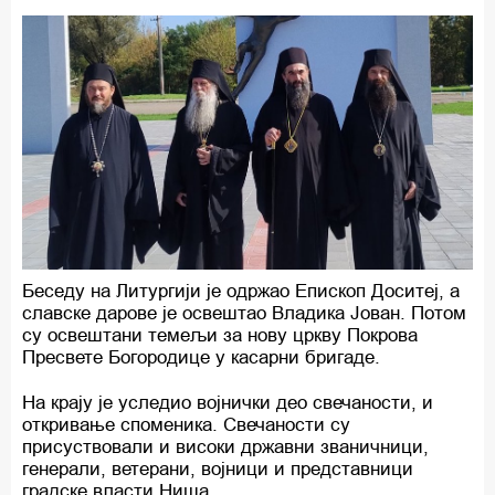
Беседу на Литургији је одржао Епископ Доситеј, а
славске дарове је освештао Владика Јован. Потом
су освештани темељи за нову цркву Покрова
Пресвете Богородице у касарни бригаде.
На крају је уследио војнички део свечаности, и
откривање споменика. Свечаности су
присуствовали и високи државни званичници,
генерали, ветерани, војници и представници
градске власти Ниша.