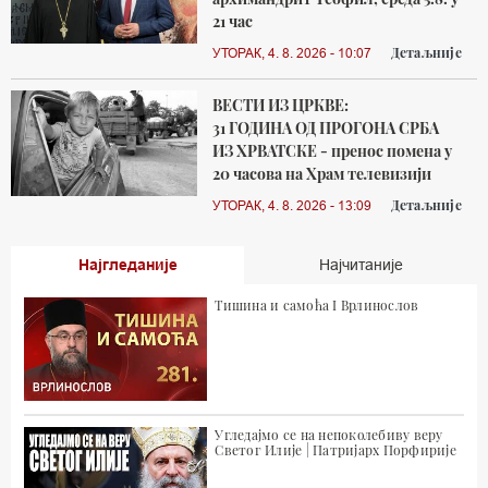
21 час
Детаљније
УТОРАК, 4. 8. 2026 - 10:07
ВЕСТИ ИЗ ЦРКВЕ:
31 ГОДИНА ОД ПРОГОНА СРБА
ИЗ ХРВАТСКЕ - пренос помена у
20 часова на Храм телевизији
Детаљније
УТОРАК, 4. 8. 2026 - 13:09
Најгледаније
Најчитаније
Тишина и самоћа I Врлинослов
Угледајмо се на непоколебиву веру
Светог Илије | Патријарх Порфирије