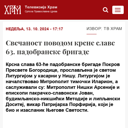
ИЗВОР: TВ ХРАМ
НЕДЕЉА, 13. 10. 2024 - 17:17
Свечаност поводом крсне славе
63. падобранске бригаде
Крсна слава 63-ће падобранске бригаде Покров
Пресвете Богородице, прослављена је светом
Литургијом у касарни у Нишу. Литургијом је
началствовао Митрополит тимочки Иларион, а
саслуживали су: Митрополит Нишки Арсеније и
епископи пакрачко-славонски Јован,
будимљанско-никшићки Методије и липљански
Доситеј, викар Патријарха Порфирија, који је
био и изасланик Његове Светости.