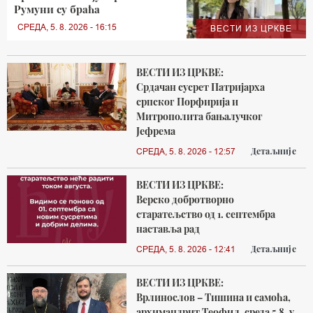
Румуни су браћа
СРЕДА, 5. 8. 2026 - 16:15
ВЕСТИ ИЗ ЦРКВЕ
ВЕСТИ ИЗ ЦРКВЕ:
Срдачан сусрет Патријарха
српског Порфирија и
Митрополита бањалучког
Јефрема
Детаљније
СРЕДА, 5. 8. 2026 - 12:57
ВЕСТИ ИЗ ЦРКВЕ:
Верско добротворно
старатељство од 1. септембра
наставља рад
Детаљније
СРЕДА, 5. 8. 2026 - 12:41
ВЕСТИ ИЗ ЦРКВЕ:
Врлинослов – Тишина и самоћа,
архимандрит Теофил, среда 5.8. у