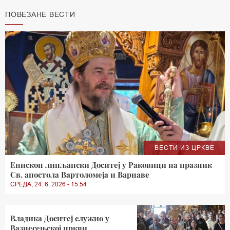
ПОВЕЗАНЕ ВЕСТИ
ВЕСТИ ИЗ ЦРКВЕ
Епископ липљански Доситеј у Раковици на празник
Св. апостола Вартоломеја и Варнаве
СРЕДА, 24. 6. 2026 - 15:54
Владика Доситеј служио у
Вазнесењској цркви