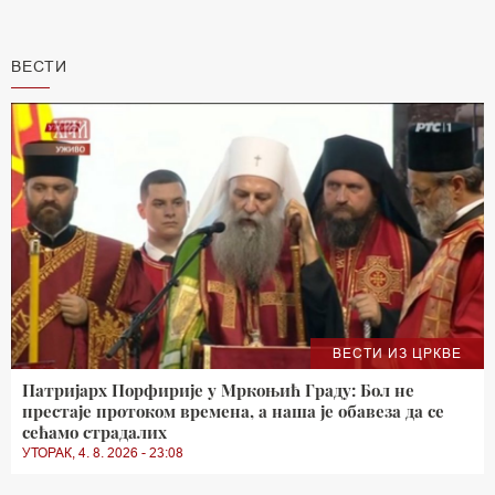
ВЕСТИ
ВЕСТИ ИЗ ЦРКВЕ
Патријарх Порфирије у Мркоњић Граду: Бол не
престаје протоком времена, а наша је обавеза да се
сећамо страдалих
УТОРАК, 4. 8. 2026 - 23:08