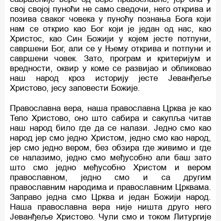
свој својој пуноћи не само сведочи, него открива и
позива сваког човека у пуноћу познања Бога који
нам се открио као Бог који је један од нас, као
Христос, као Син Божији у којем јесте потпуни,
савршени Бог, али се у Њему открива и потпуни и
савршени човек. Зато, програм и критеријум и
вредности, оквир у коме се развијао и обликовао
наш народ кроз историју јесте Јеванђеље
Христово, јесу заповести Божије.
Православна вера, наша православна Црква је као
Тело Христово, оно што сабира и сакупља читав
наш народ било где да се налази. Једно смо као
народ јер смо једно Христом, једно смо као народ,
јер смо једно вером, без обзира где живимо и где
се налазимо, једно смо међусобно али баш зато
што смо једно међусобно Христом и вером
православном, једно смо и са другим
православним народима и православним Црквама.
Заправо једна смо Црква и један Божији народ.
Наша православна вера није ништа друго него
Јеванђеље Христово. Чули смо и током Литургије