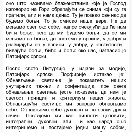
оно што називамо блаженствима које је Господ
изговорио на Гори обраћајући се онима који су га
пратили, али и нама данас. Ту је позвао све нас да
будемо бољи. То је смисао наше вере. Не да
мењамо свет око себе, најпре очекујући да ће нам
бити боље, него да ми будемо бољи, да се ми
мењамо на боље, да растемо у врлини, у добру и
развијајући се у врлини, у добру, у честитости -
бивајући бољи, биће и боље око нас, нагласио је
Патријарх српски.
После свете Литургије, у изјави за медије,
Патријарх српски Порфирије истакао је:
Обнављање светиња је показатељ наших
унутарњих тежњи и оријентација, пре свега
обнављање светиња јесте показаељ да нам је
светост принцип и критеријум нашег живота.
Обнављајући светиње ми заправо обнављамо
себе. Обнављамо себе духовно и на сваки други
начин. Постајемо ми као линлсти целовити,
интегрални, духовни, али и као народ сње
интегришемо и постајемо једни мешу собом,