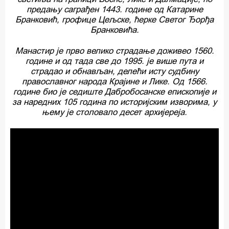
предању саграђен 1443. године од Катарине
Бранковић, грофице Цељске, ћерке Светог Ђорђа
Бранковића.
Манастир је прво велико страдање доживео 1560.
године и од тада све до 1995. је више пута и
страдао и обнављан, делећи исту судбину
православног народа Крајине и Лике. Од 1566.
године био је седиште Дабробосанске епископије и
за наредних 105 година по историјским изворима, у
њему је столовало десет архијереја.