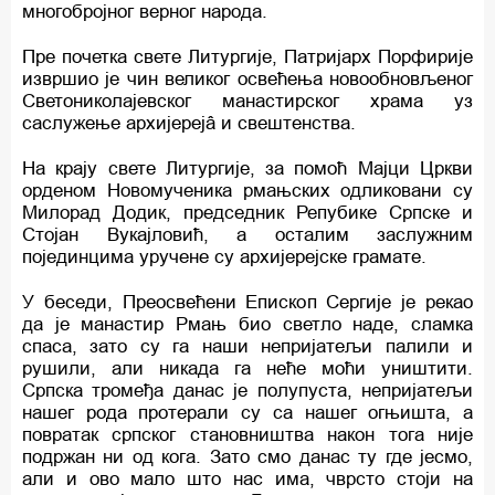
многобројног верног народа.
Пре почетка свете Литургије, Патријарх Порфирије
извршио је чин великог освећења новообновљеног
Светониколајевског манастирског храма уз
саслужење архијерејâ и свештенства.
На крају свете Литургије, за помоћ Мајци Цркви
орденом Новомученика рмањских одликовани су
Милорад Додик, председник Репубике Српске и
Стојан Вукајловић, а осталим заслужним
појединцима уручене су архијерејске грамате.
У беседи, Преосвећени Епископ Сергије је рекао
да је манастир Рмањ био светло наде, сламка
спаса, зато су га наши непријатељи палили и
рушили, али никада га неће моћи уништити.
Српска тромеђа данас је полупуста, непријатељи
нашег рода протерали су са нашег огњишта, а
повратак српског становништва након тога није
подржан ни од кога. Зато смо данас ту где јесмо,
али и ово мало што нас има, чврсто стоји на