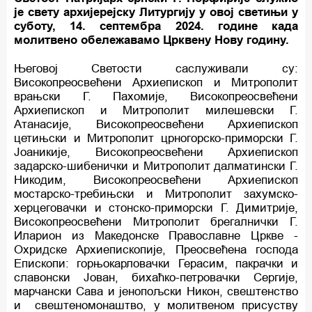
је свету архијерејску Литургију у овој светињи у
суботу, 14. септембра 2024. године када
молитвено обележавамо Црквену Нову годину.
Његовој Светости саслуживали су:
Високопреосвећени Архиепископ и Митрополит
врањски Г. Пахомије, Високопреосвећени
Архиепископ и Митрополит милешевски Г.
Атанасије, Високопреосвећени Архиепископ
цетињски и Митрополит црногорско-приморски Г.
Јоаникије, Високопреосвећени Архиепископ
задарско-шибенички и Митрополит далматински Г.
Никодим, Високопреосвећени Архиепископ
мостарско-требињски и Митрополит захумско-
херцеговачки и стонско-приморски Г. Димитрије,
Високопреосвећени Митрополит брегалнички Г.
Иларион из Македонске Православне Цркве -
Охридске Архиепископије, Преосвећена господа
Епископи: горњокарловачки Герасим, пакрачки и
славонски Јован, бихаћко-петровачки Сергије,
марчански Сава и јенопољски Никон, свештенство
и свештеномонаштво, у молитвеном присуству