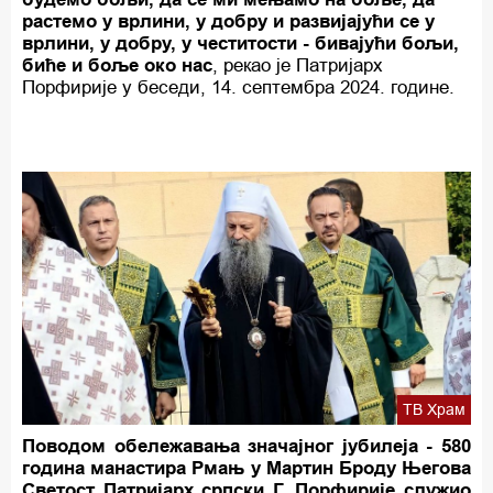
растемо у врлини, у добру и развијајући се у
врлини, у добру, у честитости - бивајући бољи,
биће и боље око нас
, рекао је Патријарх
Порфирије у беседи, 14. септембра 2024. године.
ТВ Храм
Поводом обележавања значајног јубилеја - 580
година манастира Рмањ у Мартин Броду Његова
Светост Патријарх српски Г. Порфирије служио