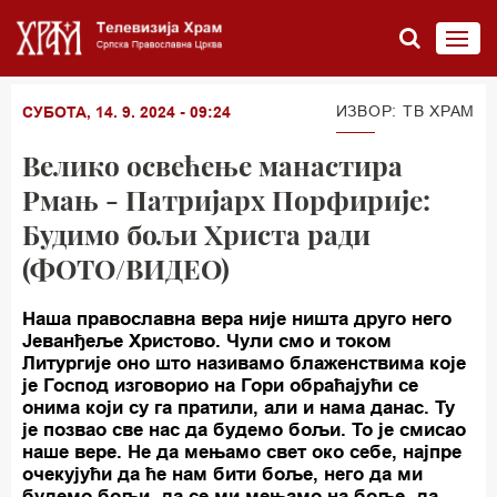
ИЗВОР: TВ ХРАМ
СУБОТА, 14. 9. 2024 - 09:24
Велико освећење манастира
Рмањ - Патријарх Порфирије:
Будимо бољи Христа ради
(ФОТО/ВИДЕО)
Наша православна вера није ништа друго него
Јеванђеље Христово. Чули смо и током
Литургије оно што називамо блаженствима које
је Господ изговорио на Гори обраћајући се
онима који су га пратили, али и нама данас. Ту
је позвао све нас да будемо бољи. То је смисао
наше вере. Не да мењамо свет око себе, најпре
очекујући да ће нам бити боље, него да ми
будемо бољи, да се ми мењамо на боље, да