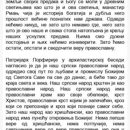
земљи својих предака и Богу се моли у древним
светињама као што је и ова светиња, манастир
Рмањ чија је историја богатија и дубља него
прошлост већине познатих нам држава. Одавде
нећемо никуд, не зато што немамо где, него зато
што је ово наше и свака стопа натопљена је крвљу
наших уснулих предака. Њима смо дужни
постојање и њих нећемо изневерити. Зато ћемо
остати, опстати и сведочити веру православну.
Патријарх Порфирије у архипастирској беседи
нагласио је да је наш српски православни народ
одредио свој пут по љубави и промислу Божијем
од Светога Саве па све до данас, а биће тако до
краја света и века. Наш српски народ крштен је као
православни народ. Наш српски народ има
православни храм као своје обележје, крст
Христов, православни крст којим је запечаћен, кроз
који се препознаје и кроз који познаје самог себе.
Зато наш народ као хришћански, као православни
народ има пуноћу откровења Божијег. Нема лепше
вере од хришћанске, нема потпуније, нема
савршеније вере од вере православне, јер она у