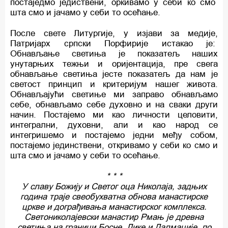
постаједмо једиствени, оркивамо у себи ко смо
шта смо и јачамо у себи то осећање.
После свете Литургије, у изјави за медије,
Патријарх српски Порфирије истакао је:
Обнављање светиња је показатељ наших
унутарњих тежњи и оријентација, пре свега
обнављање светиња јесте показатељ да нам је
светост принцип и критеријум нашег живота.
Обнављајући светиње ми заправо обнављамо
себе, обнављамо себе духовно и на сваки други
начин. Постајемо ми као личности целовити,
интегрални, духовни, али и као народ се
интегришемо и постајемо једни међу собом,
постајемо јединствени, откривамо у себи ко смо и
шта смо и јачамо у себи то осећање.
* * *
У славу Божију и Светог оца Николаја, задњих
година траје свеобухватна обнова манастирске
цркве и дограђивања манастирског комплекса.
Светониколајевски манастир Рмањ је древна
светиња на граници Босне, Лике и Далмације, по