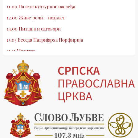
11.00 Палета културног наслеђа
12.00 Живе речи – подкаст
14.00 Питања и одговори
15.03 Беседа Патријарха Порфирија
15.15 Молитве
15.30 Млади у Цркви
16.03 Српски јерарси
16.30 Хроника Архиепископије
17.03 Фолклор магазин
17.30 Тврђаве Дунава
18.03 Кроз историју Београда
18.30 Врлинослов