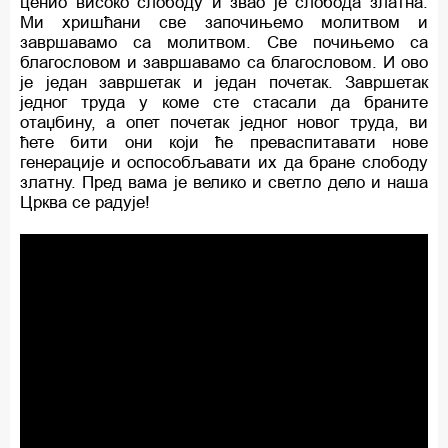
ценио високо слободу и звао је слобода златна.
Ми хришћани све започињемо молитвом и
завршавамо са молитвом. Све почињемо са
благословом и завршавамо са благословом. И ово
је један завршетак и један почетак. Завршетак
једног труда у коме сте стасали да браните
отаџбину, а опет почетак једног новог труда, ви
ћете бити они који ће преваспитавати нове
генерације и оспособљавати их да бране слободу
златну. Пред вама је велико и светло дело и наша
Црква се радује!