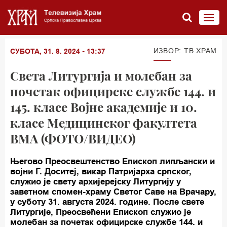
ИЗВОР: TВ ХРАМ
СУБОТА, 31. 8. 2024 - 13:37
Света Литургија и молебан за
почетак официрске службе 144. и
145. класе Војне академије и 10.
класе Медицинског факултета
ВМА (ФОТО/ВИДЕО)
Његово Преосвештенство Епископ липљански и
војни Г. Доситеј, викар Патријарха српског,
служио је свету архијерејску Литургију у
заветном спомен-храму Светог Саве на Врачару,
у суботу 31. августа 2024. године. После свете
Литургије, Преосвећени Епископ служио је
молебан за почетак официрске службе 144. и