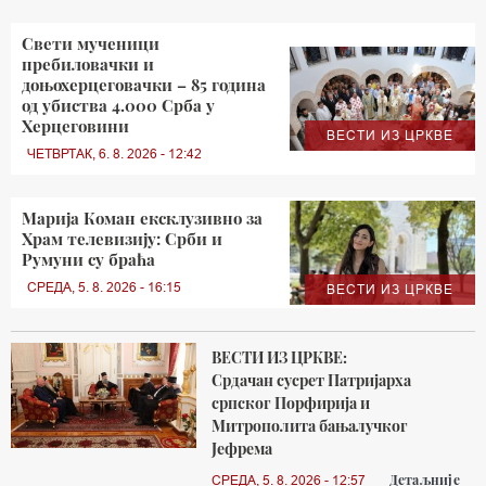
Свети мученици
пребиловачки и
доњохерцеговачки – 85 година
од убиства 4.000 Срба у
Херцеговини
ВЕСТИ ИЗ ЦРКВЕ
ЧЕТВРТАК, 6. 8. 2026 - 12:42
Марија Коман ексклузивно за
Храм телевизију: Срби и
Румуни су браћа
СРЕДА, 5. 8. 2026 - 16:15
ВЕСТИ ИЗ ЦРКВЕ
ВЕСТИ ИЗ ЦРКВЕ:
Срдачан сусрет Патријарха
српског Порфирија и
Митрополита бањалучког
Јефрема
Детаљније
СРЕДА, 5. 8. 2026 - 12:57