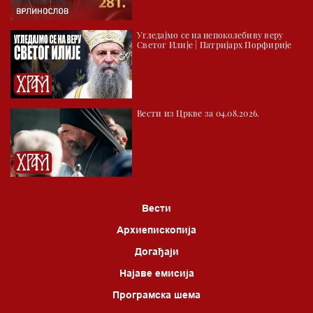
05.30 Храм културе
Угледајмо се на непоколебиву веру
06.00 Црквена предавања и трибине
Светог Илије | Патријарх Порфирије
*најважније вести емитујемо на сваки пун сат
Вести из Цркве за 04.08.2026.
Вести
Архиепископија
Догађаји
Најаве емисија
Програмска шема