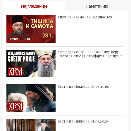
Најгледаније
Најчитаније
Тишина и самоћа I Врлинослов
Угледајмо се на непоколебиву веру
Светог Илије | Патријарх Порфирије
Вести из Цркве за 04.08.2026.
Вести из Цркве за 05.08.2026.