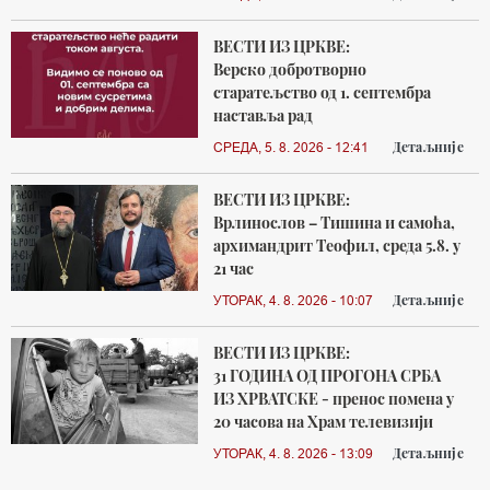
ВЕСТИ ИЗ ЦРКВЕ:
Верско добротворно
старатељство од 1. септембра
наставља рад
Детаљније
СРЕДА, 5. 8. 2026 - 12:41
ВЕСТИ ИЗ ЦРКВЕ:
Врлинослов – Тишина и самоћа,
архимандрит Теофил, среда 5.8. у
21 час
Детаљније
УТОРАК, 4. 8. 2026 - 10:07
ВЕСТИ ИЗ ЦРКВЕ:
31 ГОДИНА ОД ПРОГОНА СРБА
ИЗ ХРВАТСКЕ - пренос помена у
20 часова на Храм телевизији
Детаљније
УТОРАК, 4. 8. 2026 - 13:09