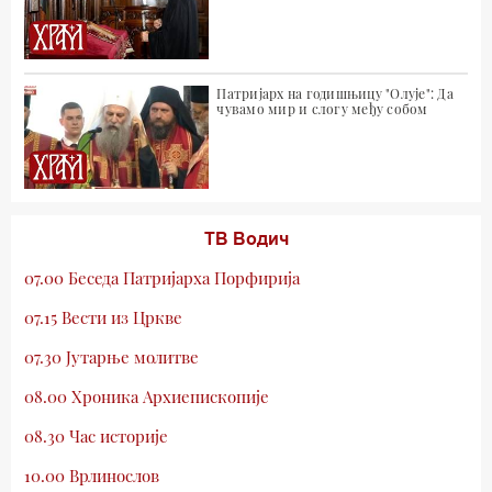
Патријарх на годишњицу "Олује": Да
чувамо мир и слогу међу собом
ТВ Водич
07.00 Беседа Патријарха Порфирија
07.15 Вести из Цркве
07.30 Јутарње молитве
08.00 Хроника Архиепископије
08.30 Час историје
10.00 Врлинослов