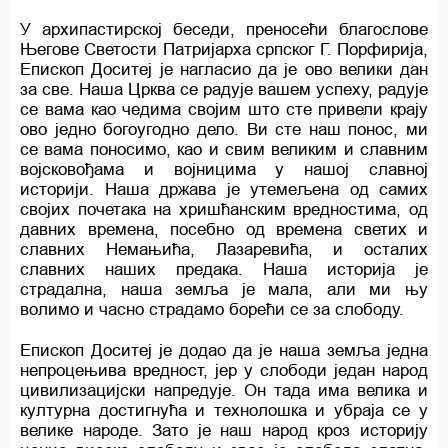
У архипастирској беседи, преносећи благослове
Његове Светости Патријарха српског Г. Порфирија,
Епископ Доситеј је нагласио да је ово велики дан
за све. Наша Црква се радује вашем успеху, радује
се вама као чедима својим што сте привели крају
ово једно богоугодно дело. Ви сте наш понос, ми
се вама поносимо, као и свим великим и славним
војсковођама и војницима у нашој славној
историји. Наша држава је утемељена од самих
својих почетака на хришћанским вредностима, од
давних времена, посебно од времена светих и
славних Немањића, Лазаревића, и осталих
славних наших предака. Наша историја је
страдална, наша земља је мала, али ми њу
волимо и часно страдамо борећи се за слободу.
Епископ Доситеј је додао да је наша земља једна
непроцењива вредност, јер у слободи један народ
цивилизацијски напредује. Он тада има велика и
културна достигнућа и технолошка и убраја се у
велике народе. Зато је наш народ кроз историју