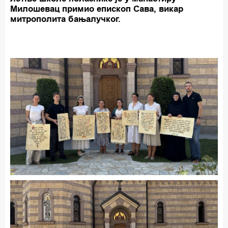
Милошевац примио епископ Сава, викар
митрополита бањалучког.