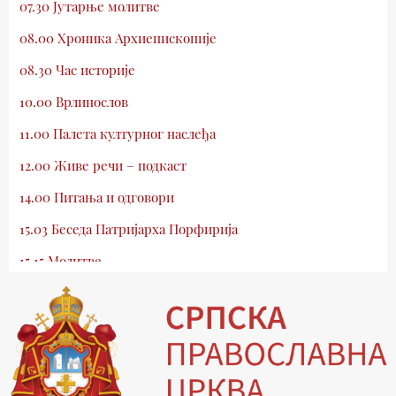
07.30 Јутарње молитве
08.00 Хроника Архиепископије
08.30 Час историје
10.00 Врлинослов
11.00 Палета културног наслеђа
12.00 Живе речи – подкаст
14.00 Питања и одговори
15.03 Беседа Патријарха Порфирија
15.15 Молитве
15.30 Млади у Цркви
16.03 Српски јерарси
16.30 Хроника Архиепископије
17.03 Фолклор магазин