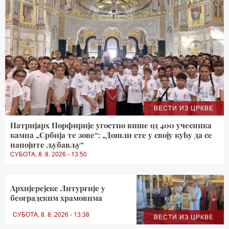
ВЕСТИ ИЗ ЦРКВЕ
Патријарх Порфирије угостио више од 400 учесника
кампа „Србија те зове“: „Дошли сте у своју кућу да се
напојите љубављу“
СУБОТА, 8. 8. 2026 - 13:50
Архијерејске Литургије у
београдским храмовима
СУБОТА, 8. 8. 2026 - 13:38
ВЕСТИ ИЗ ЦРКВЕ