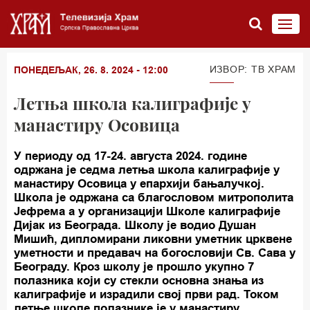
ИЗВОР: ТВ ХРАМ
ПОНЕДЕЉАК, 26. 8. 2024 - 12:00
Летња школа калиграфије у
манастиру Осовица
У периоду од 17-24. августа 2024. године
одржана је седма летња школа калиграфије у
манастиру Осовица у епархији бањалучкој.
Школа је одржана са благословом митрополита
Јефрема а у организацији Школе калиграфије
Дијак из Београда. Школу је водио Душан
Мишић, дипломирани ликовни уметник црквене
уметности и предавач на богословији Св. Сава у
Београду. Кроз школу је прошло укупно 7
полазника који су стекли основна знања из
калиграфије и израдили свој први рад. Током
летње школе полазнике је у манастиру