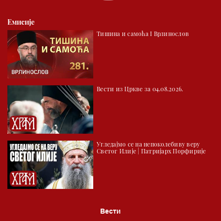
02.00 Тврђаве Дунава
Емисије
02.30 Млади у Цркви
Тишина и самоћа I Врлинослов
03.03 Палета културног наслеђа
04.00 Час историје
05.30 Храм културе
Вести из Цркве за 04.08.2026.
06.00 Црквена предавања и трибине
*најважније вести емитујемо на сваки пун сат
Угледајмо се на непоколебиву веру
Светог Илије | Патријарх Порфирије
Вести