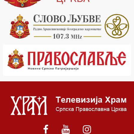
17.30 Тврђаве Дунава
18.03 Кроз историју Београда
18.30 Врлинослов
19.40 Вечерње молитве
20.00 Вести из Цркве
20.15 Реч Архијереја
20.30 Час историје
22.03 Врлинослов – Света Гора
23.00 Палета културног наслеђа
00.03 Црквена предавања и трибине
01.03 Српски јерарси
01.30 Хроника Архиепископије