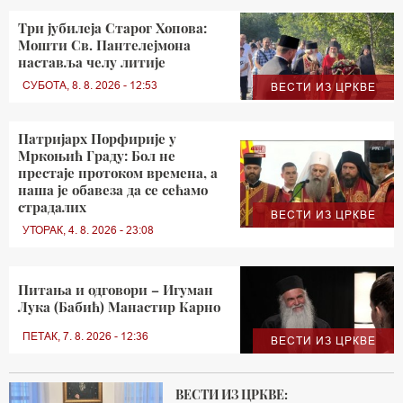
Три јубилеја Старог Хопова:
Мошти Св. Пантелејмона
наставља челу литије
СУБОТА, 8. 8. 2026 - 12:53
ВЕСТИ ИЗ ЦРКВЕ
Патријарх Порфирије у
Мркоњић Граду: Бол не
престаје протоком времена, а
наша је обавеза да се сећамо
страдалих
ВЕСТИ ИЗ ЦРКВЕ
УТОРАК, 4. 8. 2026 - 23:08
Питања и одговори – Игуман
Лука (Бабић) Манастир Карно
ПЕТАК, 7. 8. 2026 - 12:36
ВЕСТИ ИЗ ЦРКВЕ
ВЕСТИ ИЗ ЦРКВЕ: