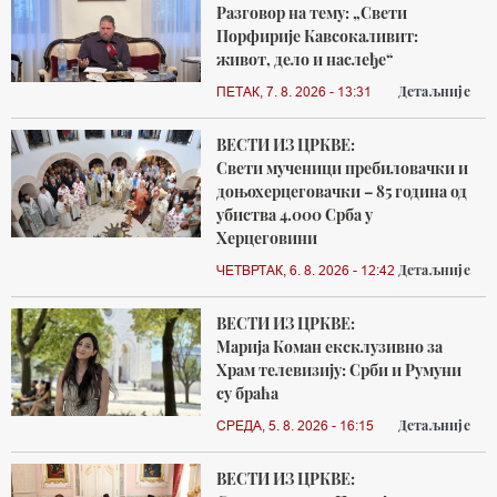
Разговор на тему: „Свети
Порфирије Кавсокаливит:
живот, дело и наслеђе“
Детаљније
ПЕТАК, 7. 8. 2026 - 13:31
ВЕСТИ ИЗ ЦРКВЕ:
Свети мученици пребиловачки и
доњохерцеговачки – 85 година од
убиства 4.000 Срба у
Херцеговини
Детаљније
ЧЕТВРТАК, 6. 8. 2026 - 12:42
ВЕСТИ ИЗ ЦРКВЕ:
Марија Коман ексклузивно за
Храм телевизију: Срби и Румуни
су браћа
Детаљније
СРЕДА, 5. 8. 2026 - 16:15
ВЕСТИ ИЗ ЦРКВЕ: