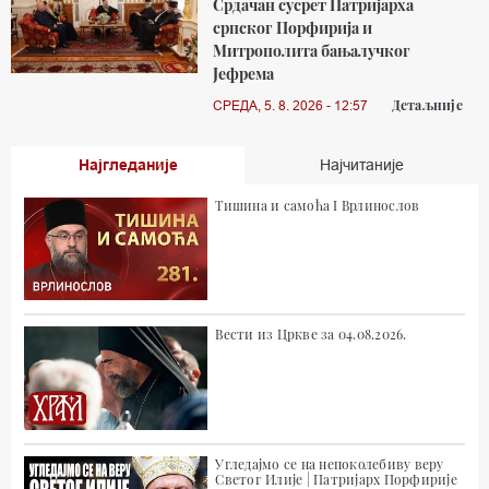
Срдачан сусрет Патријарха
српског Порфирија и
Митрополита бањалучког
Јефрема
Детаљније
СРЕДА, 5. 8. 2026 - 12:57
Најгледаније
Најчитаније
Тишина и самоћа I Врлинослов
Вести из Цркве за 04.08.2026.
Угледајмо се на непоколебиву веру
Светог Илије | Патријарх Порфирије