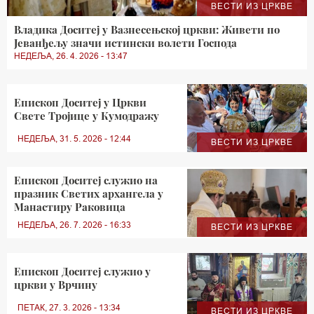
ВЕСТИ ИЗ ЦРКВЕ
Владика Доситеј у Вазнесењској цркви: Живети по
Јеванђељу значи истински волети Господа
НЕДЕЉА, 26. 4. 2026 - 13:47
Епископ Доситеј у Цркви
Свете Тројице у Кумодражу
НЕДЕЉА, 31. 5. 2026 - 12:44
ВЕСТИ ИЗ ЦРКВЕ
Епископ Доситеј служио на
празник Светих архангела у
Mанастиру Раковица
НЕДЕЉА, 26. 7. 2026 - 16:33
ВЕСТИ ИЗ ЦРКВЕ
Епископ Доситеј служио у
цркви у Врчину
ПЕТАК, 27. 3. 2026 - 13:34
ВЕСТИ ИЗ ЦРКВЕ