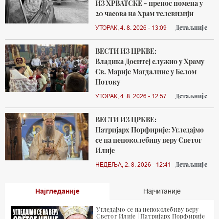
ИЗ ХРВАТСКЕ - пренос помена у
20 часова на Храм телевизији
Детаљније
УТОРАК, 4. 8. 2026 - 13:09
ВЕСТИ ИЗ ЦРКВЕ:
Владика Доситеј служио у Храму
Св. Марије Магдалине у Белом
Потоку
Детаљније
УТОРАК, 4. 8. 2026 - 12:57
ВЕСТИ ИЗ ЦРКВЕ:
Патријарх Порфирије: Угледајмо
се на непоколебиву веру Светог
Илије
Детаљније
НЕДЕЉА, 2. 8. 2026 - 12:41
Најгледаније
Најчитаније
Угледајмо се на непоколебиву веру
Светог Илије | Патријарх Порфирије