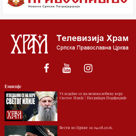
03.03 Јутарњи програм
05.00 Псалтир
06.00 Црквена предавања и трибине
*најважније вести емитујемо на сваки пун сат
Емисије
Угледајмо се на непоколебиву веру
Светог Илије | Патријарх Порфирије
Вести из Цркве за 04.08.2026.