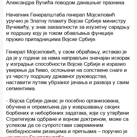
Александра Вучића поводом данашњег празника.
Начелник Генералштаба генерал Мојсиловић
уручио је Златну плакету Војске Србије министру
Вучевићу, у знак захвалности за изузетну сарадњу
и подршку коју је током обављања функције
пружио припадницима Војске Србије.
Генерал Мојсиловић, у свом обраћању, истакао је
да је у години за нама направљен значајан искорак
у изградњи способности Војске Србије и изразио
уверење да ћемо, ослоњени на сопствене снаге и
уз чврсту подршку државног руководства,
наставити путем убрзаног јачања и развоја у свим
сегментима.
- Војска Србије данас је посебно организована,
обучена и опремљена да у извршавању својих
борбених и неборбених задатака, који су утврђени
Стратегијом одбране и војном доктрином, може са
успехом да се супротстави савременим
безбедносним ризицима и претњама – поручио је