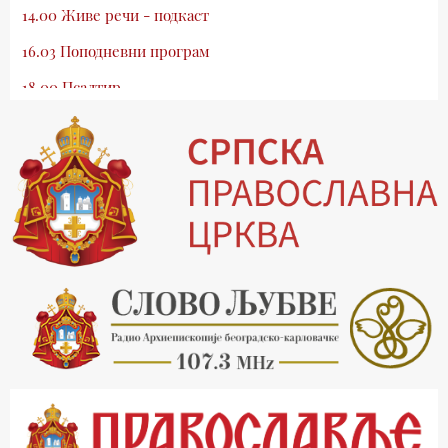
14.00 Живе речи - подкаст
16.03 Поподневни програм
18.00 Псалтир
19.03 Млади у Цркви
19.30 Вечерње молитве
20.00 Вести из Цркве
20.15 Реч архијереја
20.30 Хроника Архиепископије
21.03 Врлинослов
22.03 Црквена предавања и трибине
23.00 Питања и одговори
00.03 Црквена предавања и трибине
01.03 Живе речи - подкаст