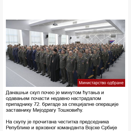
Министарство одбране
Данашњи скуп почео је минутом ћутања и
одавањем почасти недавно настрадалом
припаднику 72. бригаде за специјалне операције
заставнику Мијодрагу Тошковићу.
На скупу је прочитана честитка председника
Републике и врховног команданта Војске Србије