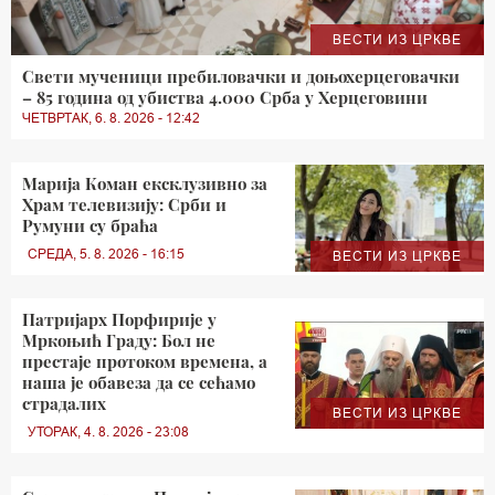
ВЕСТИ ИЗ ЦРКВЕ
Свети мученици пребиловачки и доњохерцеговачки
– 85 година од убиства 4.000 Срба у Херцеговини
ЧЕТВРТАК, 6. 8. 2026 - 12:42
Марија Коман ексклузивно за
Храм телевизију: Срби и
Румуни су браћа
СРЕДА, 5. 8. 2026 - 16:15
ВЕСТИ ИЗ ЦРКВЕ
Патријарх Порфирије у
Мркоњић Граду: Бол не
престаје протоком времена, а
наша је обавеза да се сећамо
страдалих
ВЕСТИ ИЗ ЦРКВЕ
УТОРАК, 4. 8. 2026 - 23:08