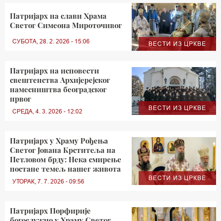
Патријарх на слави Храма
Светог Симеона Мироточивог
СУБОТА, 28. 2. 2026 - 15:06
ВЕСТИ ИЗ ЦРКВЕ
Патријарх на исповести
свештенства Архијерејског
намесништва београдског
првог
ВЕСТИ ИЗ ЦРКВЕ
СРЕДА, 4. 3. 2026 - 12:02
Патријарх у Храму Рођења
Светог Јована Крститеља на
Петловом брду: Нека смирење
постане темељ нашег живота
ВЕСТИ ИЗ ЦРКВЕ
УТОРАК, 7. 7. 2026 - 09:56
Патријарх Порфирије
богослужио у Храму Светог