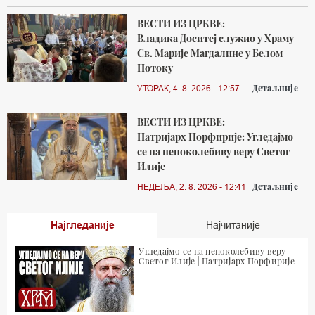
ВЕСТИ ИЗ ЦРКВЕ:
Владика Доситеј служио у Храму
Св. Марије Магдалине у Белом
Потоку
Детаљније
УТОРАК, 4. 8. 2026 - 12:57
ВЕСТИ ИЗ ЦРКВЕ:
Патријарх Порфирије: Угледајмо
се на непоколебиву веру Светог
Илије
Детаљније
НЕДЕЉА, 2. 8. 2026 - 12:41
Најгледаније
Најчитаније
Угледајмо се на непоколебиву веру
Светог Илије | Патријарх Порфирије