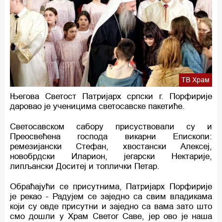
ТВ Храм
Његова Светост Патријарх српски г. Порфирије
даровао је ученицима светосавске пакетиће.
Светосавском сабору присуствовали су и
Преосвећена господа викарни Епископи:
ремезијански Стефан, хвостански Алексеј,
новобрдски Иларион, јегарски Нектарије,
липљански Доситеј и топлички Петар.
Обраћајући се присутнима, Патријарх Порфирије
је рекао - Радујем се заједно са свим владикама
који су овде присутни и заједно са вама зато што
смо дошли у Храм Светог Саве, јер ово је наша