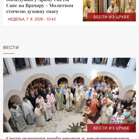
Саве на Врачару - Молитвом
стичемо духовну снагу
ВЕСТИ ИЗ ЦРКВЕ
НЕДЕЉА, 7. 6. 2026 - 10:42
ВЕСТИ
ВЕСТИ ИЗ ЦРКВЕ
Свети мученици пребиловачки и доњохерцеговачки