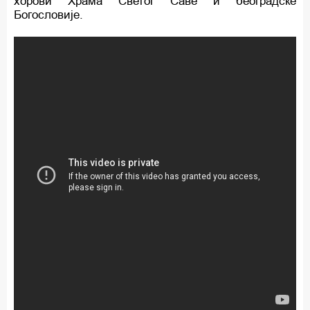
хорови Храма Светог Саве и београдске
Богословије.