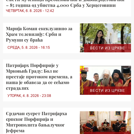
– 85 година од убиства 4.000 Срба у Херцеговини
ЧЕТВРТАК, 6. 8. 2026 - 12:42
Марија Коман ексклузивно за
Храм телевизију: Срби и
Румуни су браћа
СРЕДА, 5. 8. 2026 - 16:15
ВЕСТИ ИЗ ЦРКВЕ
Патријарх Порфирије у
Мркоњић Граду: Бол не
престаје протоком времена, а
наша је обавеза да се сећамо
страдалих
ВЕСТИ ИЗ ЦРКВЕ
УТОРАК, 4. 8. 2026 - 23:08
Срдачан сусрет Патријарха
српског Порфирија и
Митрополита бањалучког
Јефрема