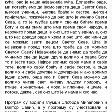
кућа, ово је наша најважнија кућа. Долазећи овде,
ми потврђујемо да јесмо заиста деца Светог Саве,
његови ученици, његова браћа и сестре, његови
пријатељи. показујемо да оно што је учинио Свети
Сава, а то је љубав целим својим бићем према
Богу и свим оним што има према свом народу, а
нарочито према деци је оно што нас уједињује, оно
што нас доводи овде у храм и оно што нас чини да
се можемо звати децом Светог Саве. Шта је
најважније поред тога што треба да се молимо
Светом Сави? Најважније је да знамо да треба да
учинимо све да једни друге волимо и хвала Богу
то и јесте тако. Најпре волимо своје маме и своје
тате, волимо своју браћу и своје сестре, а онда
волимо и своје другове и другарице и ако волимо
једни друге, онда као и Свети Сава можемо да
волимо читав свет, читаву људску природу, и
птице, и животиње, и мора, и планине, и шуме, и
потоке, дакле , све оно што је у нама и око нас.
Програм су водили глумци Слобода Мићаловић и
Виктор Савић, а у програму су учествовали и