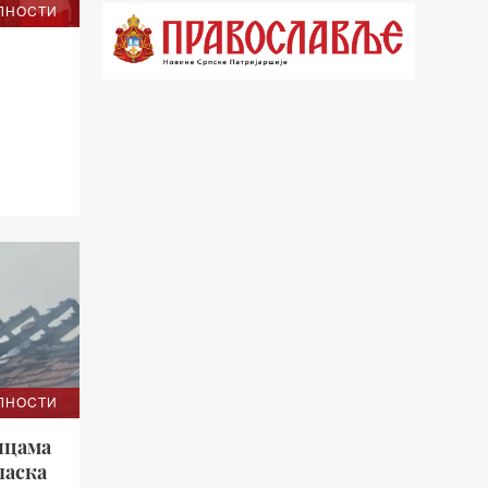
ЛНОСТИ
21.03 Гугл пита
22.03 Црквена предавања и трибине
23.00 Питања и одговори
00.03 Гугл пита
01.03 Живе речи - подкаст
03.03 Јутарњи програм
05.00 Врлинослов – Света Гора
06.00 Гугл пита
ЛНОСТИ
*најважније вести емитујемо на
ицама
сваки пун сат
ласка