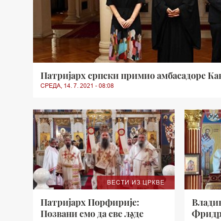
Патријарх српски примио амбасадоре Кан
СРЕДА, 14. 7. 2021 - 08:08
ВЕСТИ ИЗ ЦРКВЕ
Патријарх Порфирије:
Владик
Позвани смо да све људе
Фридр