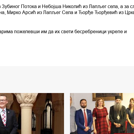
Зубиног Потока и Небојша Николић из Лапљег села, а за с
ина, Мирко Арсић из Лапљег Села и Ђорђе Ђорђевић из Цр
чарима пожелевши им да их свети бесребреници укрепе и
.