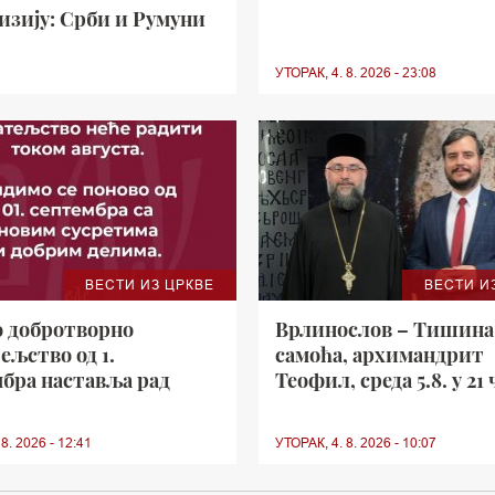
а наша је обавеза да се
изију: Срби и Румуни
страдалих
УТОРАК, 4. 8. 2026 - 23:08
ВЕСТИ ИЗ ЦРКВЕ
ВЕСТИ И
о добротворно
Врлинослов – Тишина
ељство од 1.
самоћа, архимандрит
бра наставља рад
Теофил, среда 5.8. у 21 
8. 2026 - 12:41
УТОРАК, 4. 8. 2026 - 10:07