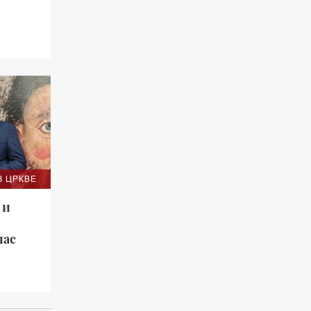
 сећамо
З ЦРКВЕ
 и
час