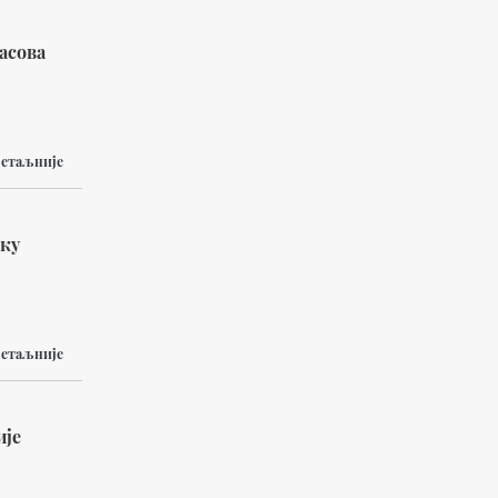
асова
етаљније
оку
етаљније
ије