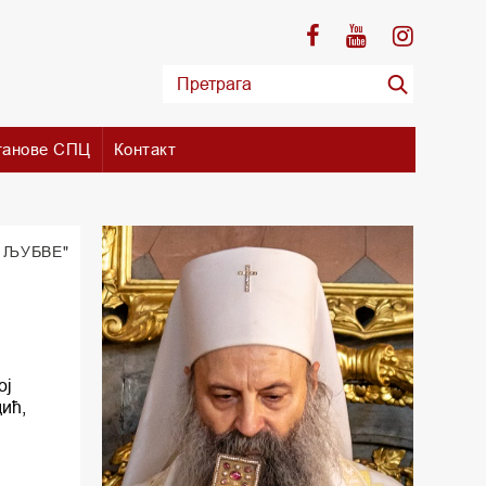
танове СПЦ
Контакт
 ЉУБВЕ"
ој
ић,