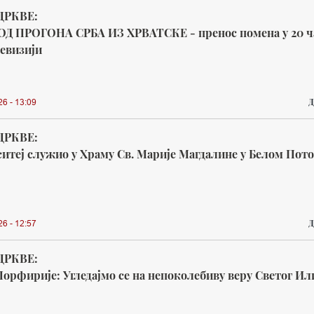
ЦРКВЕ:
ОД ПРОГОНА СРБА ИЗ ХРВАТСКЕ - пренос помена у 20 ч
евизији
Д
26 - 13:09
ЦРКВЕ:
итеј служио у Храму Св. Марије Магдалине у Белом Пот
Д
26 - 12:57
ЦРКВЕ:
орфирије: Угледајмо се на непоколебиву веру Светог Ил