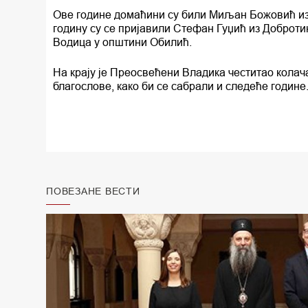
Ове године домаћини су били Миљан Божовић из 
годину су се пријавили Стефан Гуџић из Доброт
Водица у општини Обилић.
На крају је Преосвећени Владика честитао кола
благослове, како би се сабрали и следеће године
ПОВЕЗАНЕ ВЕСТИ