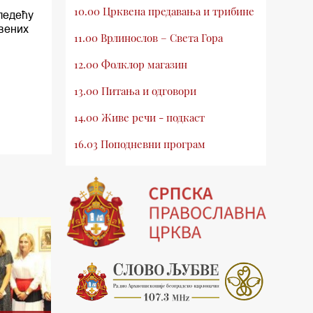
10.00 Црквена предавања и трибине
ледећу
квених
11.00 Врлинослов – Света Гора
12.00 Фолклор магазин
13.00 Питања и одговори
14.00 Живе речи - подкаст
16.03 Поподневни програм
18.00 Врлинослов – Света Гора
19.03 Атлас памћења
19.30 Вечерње молитве
20.00 Вести из Цркве
20.15 Реч архијереја
20.30 Млади у Цркви