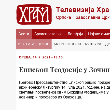
Вести
Архиепископија
Догађаји
Најаве емис
ВЕСТИ ИЗ ЦРКВЕ
АКТУЕЛНОСТИ
КУЛТУРА
Д
СРЕДА, 14. 7. 2021 - 18:15
Епископ Теодосије у Зочиш
Његово Преосвештенство Епископ рашко-призренск
архијерејску Литургију 14. јула 2021. године, на
светињи посвећеној овим Божијим угодницима у 
новинар и професор из Ораховца.