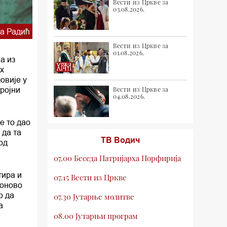
Вести из Цркве за
03.08.2026.
а Радић
Вести из Цркве за
01.08.2026.
а из
х
овије у
бројни
Вести из Цркве за
04.08.2026.
е то дао
 да та
ТВ Водич
од
07.00 Беседа Патријарха Порфирија
тира и
07.15 Вести из Цркве
поново
о да
07.30 Јутарње молитве
а
08.00 Јутарњи програм