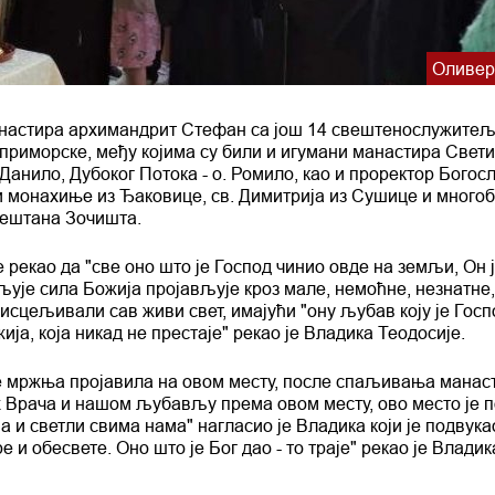
Оливер
настира архимандрит Стефан са још 14 свештенослужитељ
приморске, међу којима су били и игумани манастира Свети
 Данило, Дубоког Потока - о. Ромило, као и проректор Богосл
 и монахиње из Ђаковице, св. Димитрија из Сушице и много
мештана Зочишта.
рекао да "све оно што је Господ чинио овде на земљи, Он ј
љује сила Божија пројављује кроз мале, немоћне, незнатне,
 исцељивали сав живи свет, имајући "ону љубав коју је Госп
ија, која никад не престаје" рекао је Владика Теодосије.
се мржња пројавила на овом месту, после спаљивања манас
х Врача и нашом љубављу према овом месту, ово место је 
ја и светли свима нама" нагласио је Владика који је подвука
ре и обесвете. Оно што је Бог дао - то траје" рекао је Владик