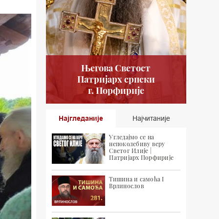
Његова Светост
Патријарх српски
г. Порфирије
Најгледаније
Најчитаније
Угледајмо се на
непоколебиву веру
Светог Илије |
Патријарх Порфирије
Тишина и самоћа I
Врлинослов