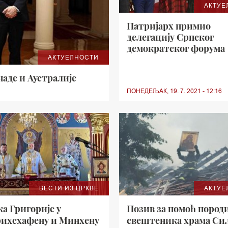
АКТУЕ
Патријарх примио
делегацију Српског
демократског форума
АКТУЕЛНОСТИ
аде и Аустралије
ПОНЕДЕЉАК, 19. 7. 2021 - 12:16
ВЕСТИ ИЗ ЦРКВЕ
АКТУЕ
а Григорије у
Позив за помоћ пород
ихсхафену и Минхену
свештеника храма Си