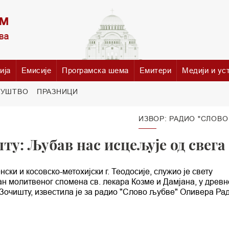
ија
Емисије
Програмска шема
Емитери
Медији и ус
РУШТВО
ПРАЗНИЦИ
ИЗВОР: РАДИО "СЛОВО
ту: Љубав нас исцељује од свега
и и косовско-метохијски г. Теодосије, служио је свету
 дан молитвеног спомена св. лекара Козме и Дамјана, у древн
Зочишту, известила је за радио "Слово љубве" Оливера Рад