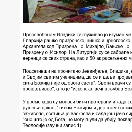
Преосвећеном Владики саслуживао је игуман ма
Епархија рашко-призренске, нишке и црногорско-
Архангела код Призрена - о. Михајло, Бањске - о.
Призрену о. Исидор. На Литургији су се сабрале
верници са свих страна, као и 50-ак расељених 
Подсетивши на прочитано Јеванђеље, Владика је 
и Својим светим ученицима, да се и даље пројав
сила Божија није од овога света". Свети врачи су
пројављивао", а то је "исконска, вечна љубав Бож
У време када су монаси били протерани и када 
рушења цркве, "силом Божијом и дејством свети
заживело, светиња је васкрсла и сада још јаче си
"оно што је од Бога, не могу људи да убију, поква
Теодосије (звучни запис 1).