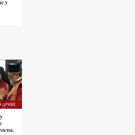
е у
З ЦРКВЕ
у
е
мена,