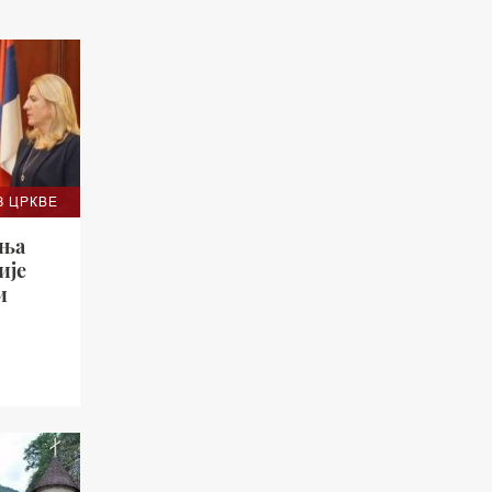
З ЦРКВЕ
ања
ије
и