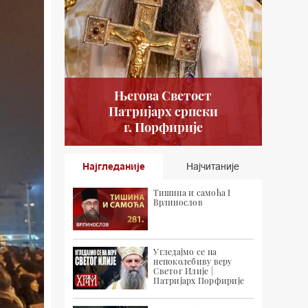
Његова Светост
Патријарх српски
г. Порфирије
Најгледаније
Најчитаније
Тишина и самоћа I
Врлинослов
Угледајмо се на
непоколебиву веру
Светог Илије |
Патријарх Порфирије