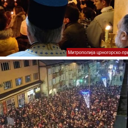
Митрополија црногорско-пр