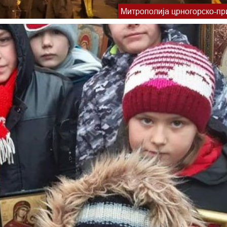
Митрополија црногорско-пр