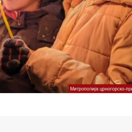
Митрополија црногорско-пр