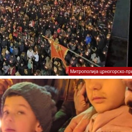
Митрополија црногорско-пр