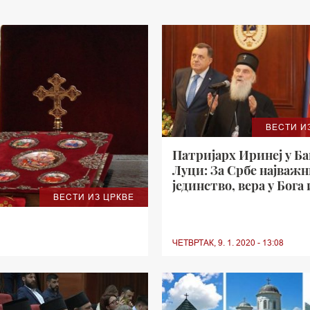
ВЕСТИ И
Патријарх Иринеј у Б
Луци: За Србе најважн
јединство, вера у Бога 
ВЕСТИ ИЗ ЦРКВЕ
љубав према отаџбини
ЧЕТВРТАК, 9. 1. 2020 - 13:08