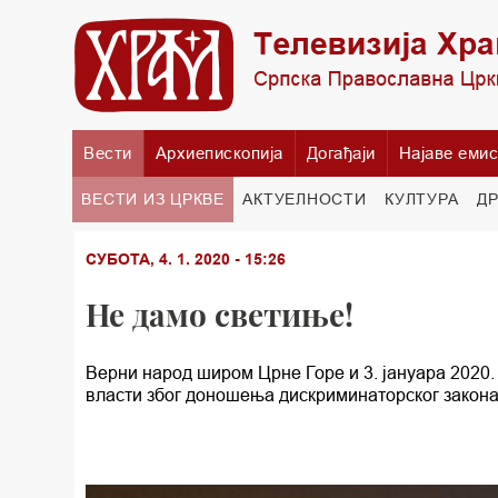
Вести
Архиепископија
Догађаји
Најаве емис
ВЕСТИ ИЗ ЦРКВЕ
АКТУЕЛНОСТИ
КУЛТУРА
Д
СУБОТА, 4. 1. 2020 - 15:26
Не дамо светиње!
Верни народ широм Црне Горе и 3. јануара 2020
власти због доношења дискриминаторског закона