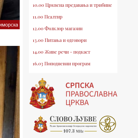
10.00 Црквена предавања и трибине
11.00 Псалтир
иморска
12.00 Фолклор магазин
13.00 Питања и одговори
14.00 Живе речи - подкаст
16.03 Поподневни програм
18.00 Псалтир
19.03 Млади у Цркви
19.30 Вечерње молитве
20.00 Вести из Цркве
20.15 Реч архијереја
20.30 Хроника Архиепископије