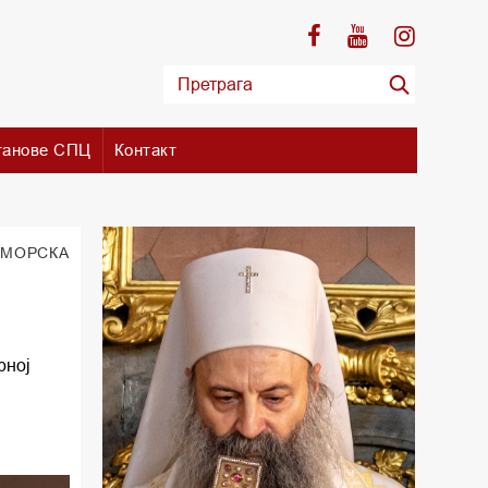
танове СПЦ
Контакт
ИМОРСКА
рној