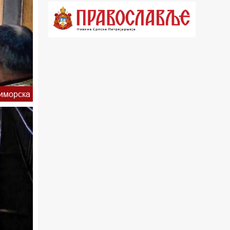
21.03 Врлинослов
22.03 Црквена предавања и трибине
23.00 Питања и одговори
00.03 Црквена предавања и трибине
01.03 Живе речи - подкаст
иморска
03.03 Јутарњи програм
05.00 Псалтир
06.00 Црквена предавања и трибине
*најважније вести емитујемо на
сваки пун сат