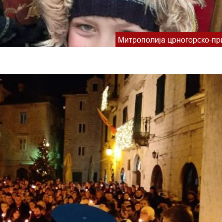
Митрополија црногорско-пр