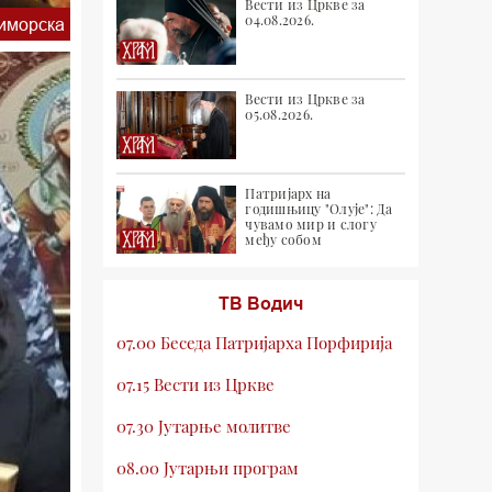
Вести из Цркве за
04.08.2026.
иморска
Вести из Цркве за
05.08.2026.
Патријарх на
годишњицу "Олује": Да
чувамо мир и слогу
међу собом
ТВ Водич
07.00 Беседа Патријарха Порфирија
07.15 Вести из Цркве
07.30 Јутарње молитве
08.00 Јутарњи програм