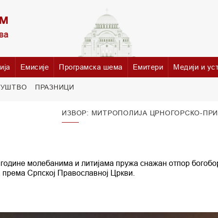
ија
Емисије
Програмска шема
Емитери
Медији и ус
РУШТВО
ПРАЗНИЦИ
ИЗВОР: МИТРОПОЛИЈА ЦРНОГОРСКО-ПР
. године молебанима и литијама пружа снажан отпор богобо
 према Српској Православној Цркви.