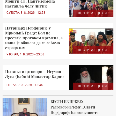
Мошти Св. Пантелејмона
наставља челу литије
СУБОТА, 8. 8. 2026 - 12:53
ВЕСТИ ИЗ ЦРКВЕ
Патријарх Порфирије у
Мркоњић Граду: Бол не
престаје протоком времена, а
наша је обавеза да се сећамо
страдалих
ВЕСТИ ИЗ ЦРКВЕ
УТОРАК, 4. 8. 2026 - 23:08
Питања и одговори – Игуман
Лука (Бабић) Манастир Карно
ПЕТАК, 7. 8. 2026 - 12:36
ВЕСТИ ИЗ ЦРКВЕ
ВЕСТИ ИЗ ЦРКВЕ:
Разговор на тему: „Свети
Порфирије Кавсокаливит: