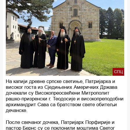
СПЦ
На капији древне српске светиње, Патријарха и
високог госта из Сједињених Америчких Држава
дочекали су Високопреосвећени Митрополит
рашко-призренски г. Теодосије и високопреподобни
архимандрит Сава са братством свете обитељи
дечанске.
После свечаног дочека, Патријарх Порфирије и
пастор Бернс су се поклонили моштима Светог