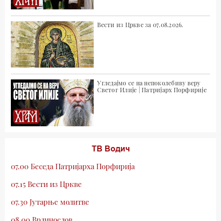
Вести из Цркве за 07.08.2026.
Угледајмо се на непоколебиву веру
Светог Илије | Патријарх Порфирије
ТВ Водич
07.00 Беседа Патријарха Порфирија
07.15 Вести из Цркве
07.30 Јутарње молитве
08.00 Врлинослов