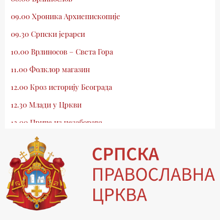
09.00 Хроника Архиепископије
09.30 Српски јерарси
10.00 Врлиносов – Света Гора
11.00 Фолклор магазин
12.00 Кроз историју Београда
12.30 Млади у Цркви
13.00 Приче из незаборава
13.30 Храм културе
14.00 Питања и одговори
15.03 Беседа Патријарха Порфирија
15.15 Молитве
15.30 Манастири на Косову и Метохији