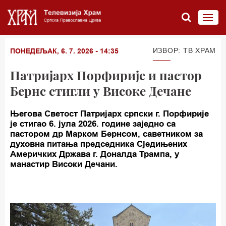
ИЗВОР: TВ ХРАМ
ПОНЕДЕЉАК, 6. 7. 2026 - 14:35
Патријарх Порфирије и пастор
Бернс стигли у Високе Дечане
Његова Светост Патријарх српски г. Порфирије
је стигао 6. јула 2026. године заједно са
пастором др Марком Бернсом, саветником за
духовна питања председника Сједињених
Америчких Држава г. Доналда Трампа, у
манастир Високи Дечани.