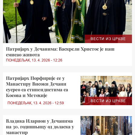
ВЕСТИ ИЗ ЦРКВЕ
Патријарх у Дечанима: Васкрсли Христос је наш
смисао живота
ПОНЕДЕЉАК, 13. 4. 2026 - 12:26
Патријарх Порфирије се у
Манастиру Високи Дечани
сусрео са стипендистима са
Косова и Метохије
ВЕСТИ ИЗ ЦРКВЕ
ПОНЕДЕЉАК, 13. 4. 2026 - 12:59
Владика Иларион у Дечанима
на 30. годишњицу од доласка у
манастир