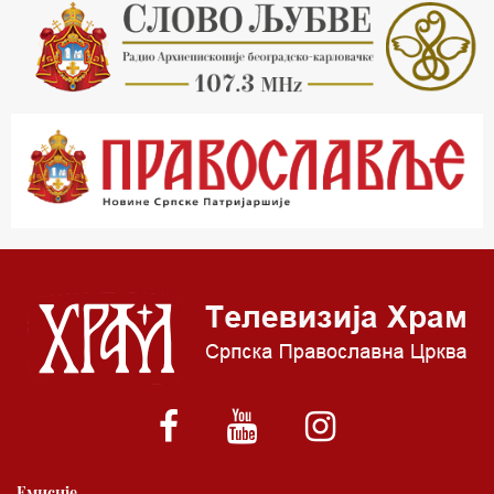
16.03 Српска историјска читанка
16.30 Тврђаве Дунава
17.03 Бит – емисија Ненада Гугла
17.30 Приче из незаборава
18.03 Врлинослов
19.03 Фолклор магазин
19.30 Вечерње молитве
20.00 Вести из Цркве
20.15 Реч архијереја
20.30 Приче из незаборава
21.03 Питања и одговори
22.03 Живе речи - подкаст
Емисије