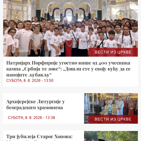
ВЕСТИ ИЗ ЦРКВЕ
Патријарх Порфирије угостио више од 400 учесника
кампа „Србија те зове“: „Дошли сте у своју кућу да се
напојите љубављу“
СУБОТА, 8. 8. 2026 - 13:50
Архијерејске Литургије у
београдским храмовима
СУБОТА, 8. 8. 2026 - 13:38
ВЕСТИ ИЗ ЦРКВЕ
Три јубилеја Старог Хопова: