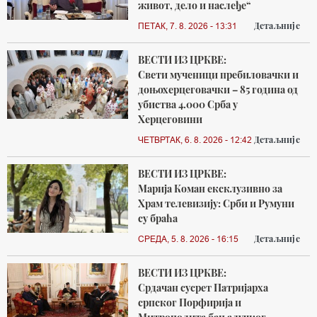
живот, дело и наслеђе“
Детаљније
ПЕТАК, 7. 8. 2026 - 13:31
ВЕСТИ ИЗ ЦРКВЕ:
Свети мученици пребиловачки и
доњохерцеговачки – 85 година од
убиства 4.000 Срба у
Херцеговини
Детаљније
ЧЕТВРТАК, 6. 8. 2026 - 12:42
ВЕСТИ ИЗ ЦРКВЕ:
Марија Коман ексклузивно за
Храм телевизију: Срби и Румуни
су браћа
Детаљније
СРЕДА, 5. 8. 2026 - 16:15
ВЕСТИ ИЗ ЦРКВЕ:
Срдачан сусрет Патријарха
српског Порфирија и