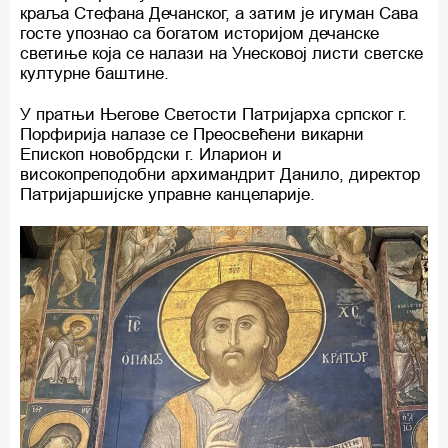
краља Стефана Дечанског, а затим је игуман Сава
госте упознао са богатом историјом дечанске
светиње која се налази на Унесковој листи светске
културне баштине.
У пратњи Његове Светости Патријарха српског г.
Порфирија налазе се Преосвећени викарни
Епископ новобрдски г. Иларион и
високопреподобни архимандрит Данило, директор
Патријаршијске управне канцеларије.