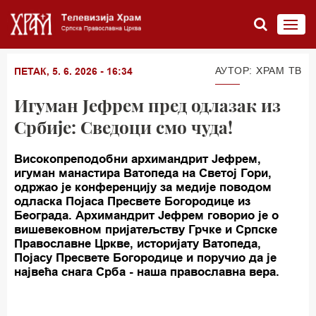
АУТОР: ХРАМ ТВ
ПЕТАК, 5. 6. 2026 - 16:34
Игуман Јефрем пред одлазак из
Србије: Сведоци смо чуда!
Високопреподобни архимандрит Јефрем,
игуман манастира Ватопеда на Светој Гори,
одржао је конференцију за медије поводом
одласка Појаса Пресвете Богородице из
Београда. Архимандрит Јефрем говорио је о
вишевековном пријатељству Грчке и Српске
Православне Цркве, историјату Ватопеда,
Појасу Пресвете Богородице и поручио да је
највећа снага Срба - наша православна вера.