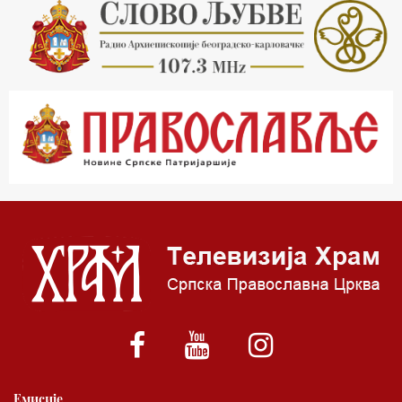
21.03 Врлинослов
22.03 Црквена предавања и трибине
23.00 Питања и одговори
00.03 Црквена предавања и трибине
01.03 Живе речи - подкаст
03.03 Јутарњи програм
05.00 Псалтир
06.00 Црквена предавања и трибине
*најважније вести емитујемо на сваки пун сат
Емисије