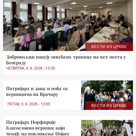
ВЕСТИ ИЗ ЦРКВЕ
Добровољци пакују освећене тракице на пет места у
Београду
ЧЕТВРТАК, 4. 6. 2026 - 13:30
Патријарх и дању и ноћу са
верницима на Врачару
ПЕТАК, 5. 6. 2026 - 13:00
ВЕСТИ ИЗ ЦРКВЕ
Патријарх Порфирије
благословио вернике који
чекају на поклоњење Појасу