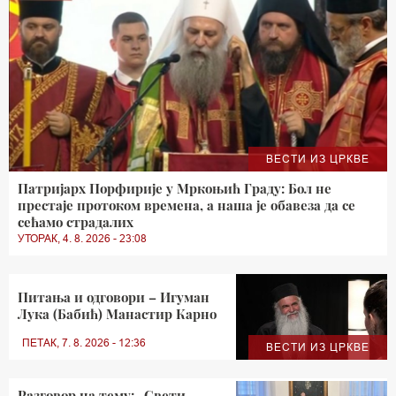
ВЕСТИ ИЗ ЦРКВЕ
Патријарх Порфирије у Мркоњић Граду: Бол не
престаје протоком времена, а наша је обавеза да се
сећамо страдалих
УТОРАК, 4. 8. 2026 - 23:08
Питања и одговори – Игуман
Лука (Бабић) Манастир Карно
ПЕТАК, 7. 8. 2026 - 12:36
ВЕСТИ ИЗ ЦРКВЕ
Разговор на тему: „Свети