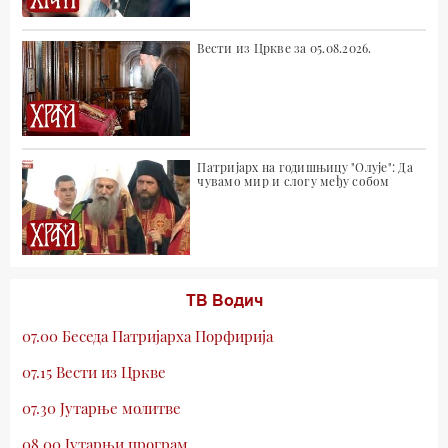
Вести из Цркве за 05.08.2026.
Патријарх на годишњицу "Олује": Да
чувамо мир и слогу међу собом
ТВ Водич
07.00 Беседа Патријарха Порфирија
07.15 Вести из Цркве
07.30 Јутарње молитве
08.00 Јутарњи програм