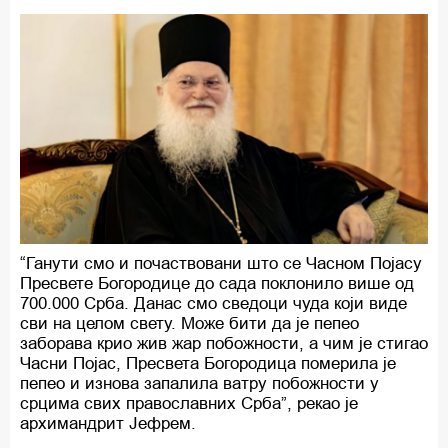
“Ганути смо и почаствовани што се Часном Појасу
Пресвете Богородице до сада поклонило више од
700.000 Срба. Данас смо сведоци чуда који виде
сви на целом свету. Може бити да је пепео
заборава крио жив жар побожности, а чим је стигао
Часни Појас, Пресвета Богородица померила је
пепео и изнова запалила ватру побожности у
срцима свих православних Срба”, рекао је
архимандрит Јефрем.