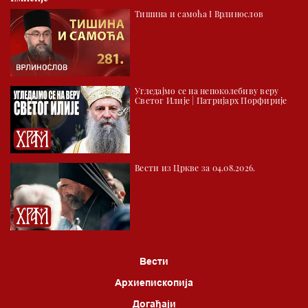
Тишина и самоћа I Врлинослов
Угледајмо се на непоколебиву веру
Светог Илије | Патријарх Порфирије
Вести из Цркве за 04.08.2026.
Вести
Архиепископија
Догађаји