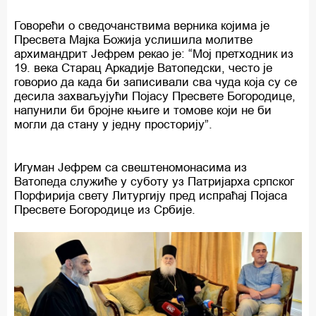
Говорећи о сведочанствима верника којима је
Пресвета Мајка Божија услишила молитве
архимандрит Јефрем рекао је: “Мој претходник из
19. века Старац Аркадије Ватопедски, често је
говорио да када би записивали сва чуда која су се
десила захваљујући Појасу Пресвете Богородице,
напунили би бројне књиге и томове који не би
могли да стану у једну просторију”.
Игуман Јефрем са свештеномонасима из
Ватопеда служиће у суботу уз Патријарха српског
Порфирија свету Литургију пред испраћај Појаса
Пресвете Богородице из Србије.