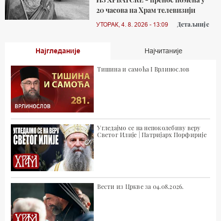
20 часова на Храм телевизији
Детаљније
УТОРАК, 4. 8. 2026 - 13:09
Најгледаније
Најчитаније
Тишина и самоћа I Врлинослов
Угледајмо се на непоколебиву веру
Светог Илије | Патријарх Порфирије
Вести из Цркве за 04.08.2026.