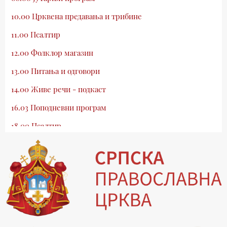
10.00 Црквена предавања и трибине
11.00 Псалтир
12.00 Фолклор магазин
13.00 Питања и одговори
14.00 Живе речи - подкаст
16.03 Поподневни програм
18.00 Псалтир
19.03 Млади у Цркви
19.30 Вечерње молитве
20.00 Вести из Цркве
20.15 Реч архијереја
20.30 Хроника Архиепископије