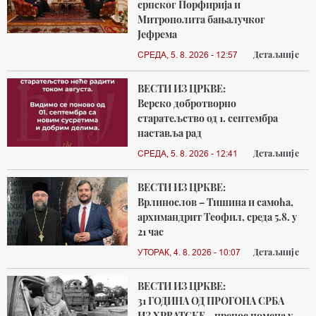
српског Порфирија и
Митрополита бањалучког
Јефрема
Детаљније
СРЕДА, 5. 8. 2026 - 12:57
ВЕСТИ ИЗ ЦРКВЕ:
Верско добротворно
старатељство од 1. септембра
наставља рад
Детаљније
СРЕДА, 5. 8. 2026 - 12:41
ВЕСТИ ИЗ ЦРКВЕ:
Врлинослов – Тишина и самоћа,
архимандрит Теофил, среда 5.8. у
21 час
Детаљније
УТОРАК, 4. 8. 2026 - 10:07
ВЕСТИ ИЗ ЦРКВЕ:
31 ГОДИНА ОД ПРОГОНА СРБА
ИЗ ХРВАТСКЕ - пренос помена у