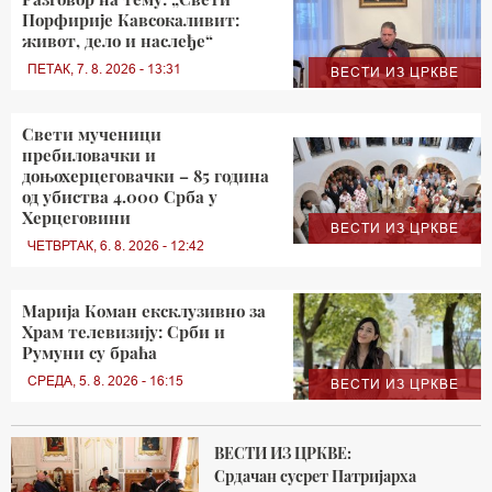
Порфирије Кавсокаливит:
живот, дело и наслеђе“
ПЕТАК, 7. 8. 2026 - 13:31
ВЕСТИ ИЗ ЦРКВЕ
Свети мученици
пребиловачки и
доњохерцеговачки – 85 година
од убиства 4.000 Срба у
Херцеговини
ВЕСТИ ИЗ ЦРКВЕ
ЧЕТВРТАК, 6. 8. 2026 - 12:42
Марија Коман ексклузивно за
Храм телевизију: Срби и
Румуни су браћа
СРЕДА, 5. 8. 2026 - 16:15
ВЕСТИ ИЗ ЦРКВЕ
ВЕСТИ ИЗ ЦРКВЕ:
Срдачан сусрет Патријарха